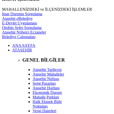
MAHALLENİZDEKİ ve İLÇENİZDEKİ İŞLEMLER
İmar Durumu Sorgulama
Ataşehir eBelediye
E-Devlet Uygulaması
Otobüs Sefer Sorgulama
Ataşehir Nöbetçi Eczaneler
Belediye Çalışmaları
ANA SAYFA
ATAŞEHİR
GENEL BİLGİLER
Ataşehir Tarihçesi
Ataşehir Mahalleler
Ataşehir Nüfusu
Semt Pazarları
Ataşehir Haritası
Ekonomik Durum
Mahalle Parkları
Halk Ekmek Büfe
Noktaları
Vergi Daireleri