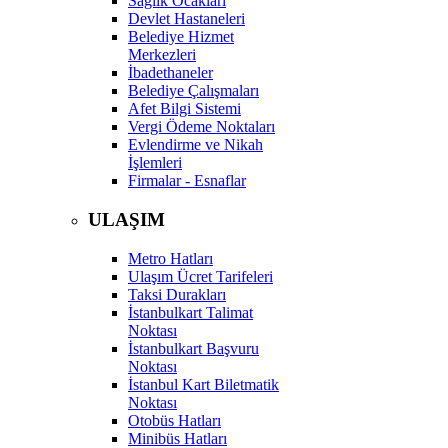
Sağlık Ocakları
Devlet Hastaneleri
Belediye Hizmet
Merkezleri
İbadethaneler
Belediye Çalışmaları
Afet Bilgi Sistemi
Vergi Ödeme Noktaları
Evlendirme ve Nikah
İşlemleri
Firmalar - Esnaflar
ULAŞIM
Metro Hatları
Ulaşım Ücret Tarifeleri
Taksi Durakları
İstanbulkart Talimat
Noktası
İstanbulkart Başvuru
Noktası
İstanbul Kart Biletmatik
Noktası
Otobüs Hatları
Minibüs Hatları