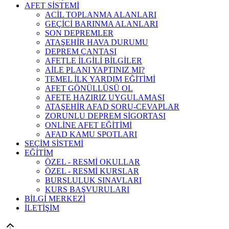
AFET SİSTEMİ
ACİL TOPLANMA ALANLARI
GEÇİCİ BARINMA ALANLARI
SON DEPREMLER
ATAŞEHİR HAVA DURUMU
DEPREM ÇANTASI
AFETLE İLGİLİ BİLGİLER
AİLE PLANI YAPTINIZ MI?
TEMEL İLK YARDIM EĞİTİMİ
AFET GÖNÜLLÜSÜ OL
AFETE HAZIRIZ UYGULAMASI
ATAŞEHİR AFAD SORU-CEVAPLAR
ZORUNLU DEPREM SİGORTASI
ONLİNE AFET EĞİTİMİ
AFAD KAMU SPOTLARI
SEÇİM SİSTEMİ
EĞİTİM
ÖZEL - RESMİ OKULLAR
ÖZEL - RESMİ KURSLAR
BURSLULUK SINAVLARI
KURS BAŞVURULARI
BİLGİ MERKEZİ
İLETİŞİM