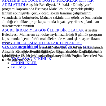
ATAŞEHİR’DE ÇOCUK DOSTU SOKAKLAR İÇİN İLK
ADIM ATILDI
Ataşehir Belediyesi, “Sokaklar Dönüşüyor”
programı kapsamında Esatpaşa Mahallesi’nde gerçekleştirdiği
tanıtım etkinliğiyle, çocuk dostu sokak tasarımı çalışmalarını
vatandaşlarla buluşturdu. Mahalle sakinlerinin görüş ve önerilerinin
alındığı etkinlikte, proje kapsamında hayata geçirilmesi planlanan
düzenlemeler tanıtıldı.
AŞURE İKRAMIYLA GÖNÜLLER BİR OLACAK
Ataşehir
Belediyesi, Muharrem ayı dolayısıyla hazırladığı 6 günlük program
kapsamında ilçenin farklı mahallelerinde vatandaşlara aşure ikram
edecek.
ATAŞEHİR İLÇESİ MUHTARLAR TOPLANTISI
YAŞAM BECERİLERİ YAZ KURSU DÜZENLENECEK
GERÇEKLEŞTİRİLDİ
İstanbul Valisi Davut Gül’ün başkanlığında
Ataşehir Belediyesi ve Türkiye Çocuklara Yeniden Özgürlük Vakfı
Ataşehir Zübeyde Hanım Eğitim ve Uygulama Merkezi toplantı
iş birliğiyle, 12–18 yaş arası çocuklara yönelik Yaşam Becerileri Yaz
salonunda Ataşehir Muhtarlar Toplantısı düzenlendi.
YAKLAŞAN ETKİNLİK
Kursu düzenlenecek.
ETKİNLİKLER
GEÇMİŞ