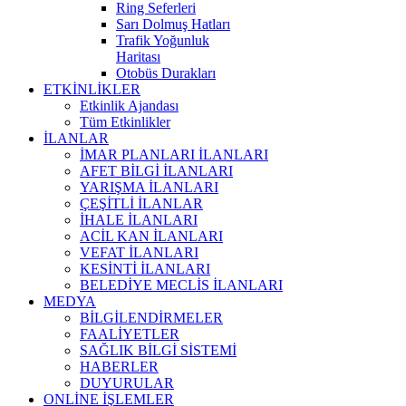
Ring Seferleri
Sarı Dolmuş Hatları
Trafik Yoğunluk
Haritası
Otobüs Durakları
ETKİNLİKLER
Etkinlik Ajandası
Tüm Etkinlikler
İLANLAR
İMAR PLANLARI İLANLARI
AFET BİLGİ İLANLARI
YARIŞMA İLANLARI
ÇEŞİTLİ İLANLAR
İHALE İLANLARI
ACİL KAN İLANLARI
VEFAT İLANLARI
KESİNTİ İLANLARI
BELEDİYE MECLİS İLANLARI
MEDYA
BİLGİLENDİRMELER
FAALİYETLER
SAĞLIK BİLGİ SİSTEMİ
HABERLER
DUYURULAR
ONLİNE İŞLEMLER