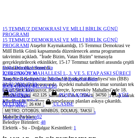
15 TEMMUZ DEMOKRASİ VE MİLLİ BİRLİK GÜNÜ
PROGRAMI
15 TEMMUZ DEMOKRASİ VE MİLLİ BİRLİK GÜNÜ
PROGRAMI
Ataşehir Kaymakamlığı, 15 Temmuz Demokrasi ve
Millî Birlik Günü kapsamında düzenlenecek anma programının
takvimini açıkladı. "İrade Bizim, Vatan Bizim" temasıyla
gerçekleştirilecek etkinlikler, 15-17 Temmuz tarihleri arasında çeşitli
noktalarda düzenlenecek.
Doğu Demirkol Stand Up
İÇERENKÖY MAHALLESİ 1., 3. VE 5. ETAP ASKI SÜRECİ
22.02.2026 20:30
Ataşehir Belediyesi ile İstanbul Büyükşehir Belediyesi’nin (İBB)
Yeni Nesil Kamishibai: Midas Ve Eşek Kulakları
ortak çalışmaları sonucunda, ilçedeki mahallelerin imar sorunları tek
22.02.2026 12:30
İLÇE GENEL BİLGİLERİ
tek çözüme kavuşuyor. Bu süreçte, İçerenköy Mahallesi’nde 18.
Güzel Ve Çirkin
NÜFUS:
POSTA KODU:
YÜZ
Madde Uygulaması kapsamında, 1'inci, 3'üncü ve 5'inci Etap olarak
22.02.2026 12:30
412.125
34750
adlandırılan bölgelere ait parselasyon planları askıya çıkarıldı.
Kaç Para Bi Fön?
ÖLÇÜMÜ:
ULAŞIM:
26 KM
27.02.2026 21:00
METRO, OTOBÜS, MİNİBÜS, DOLMUŞ, TAKSİ
Parkta Sinema Var - Selvi Boylum Al Yazmalım
Mahalle Parkları:
92
16.07.2026 20:30
Belediye Birimleri:
48
Elektrik - Su - Doğalgaz Kesintileri:
1