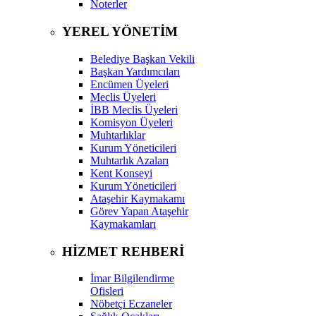
Noterler
YEREL YÖNETİM
Belediye Başkan Vekili
Başkan Yardımcıları
Encümen Üyeleri
Meclis Üyeleri
İBB Meclis Üyeleri
Komisyon Üyeleri
Muhtarlıklar
Kurum Yöneticileri
Muhtarlık Azaları
Kent Konseyi
Kurum Yöneticileri
Ataşehir Kaymakamı
Görev Yapan Ataşehir
Kaymakamları
HİZMET REHBERİ
İmar Bilgilendirme
Ofisleri
Nöbetçi Eczaneler