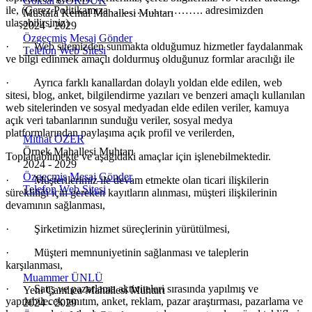
Göksal GÖRDÜK
ile, (Çerez Politikamıza ……………………. adresimizden
Mustafa Kemal Mahallesi Muhtarı
ulaşabilirsiniz)
2024 - 2029
Özgeçmiş
Mesaj Gönder
·
Web sitemizden sunmakta olduğumuz hizmetler faydalanmak
Telefon
Web Sitesi
ve bilgi edinmek ama
çlı doldurmuş olduğunuz formlar aracılığı ile
·
Ayrıca farklı kanallardan dolaylı yoldan elde edilen, web
sitesi, blog, anket, bilgilendirme yazıları ve benzeri ama
çlı kullanılan
web sitelerinden ve sosyal medyadan elde edilen veriler, kamuya
açık veri tabanlarının sunduğu veriler, sosyal medya
platformlarından paylaşıma açık profil ve verilerden,
Mithat ÖZER
Örnek Mahallesi Muhtarı
Toplanabilmekte ve aşağıdaki ama
çlar için işlenebilmektedir.
2024 - 2029
Özgeçmiş
Mesaj Gönder
·
Müşterilerimiz ile devam etmekte olan ticari ilişkilerin
Telefon
Web Sitesi
s
ürekliliği için gereken kayıtların alınması, müşteri ilişkilerinin
devamının sağlanması,
·
Şirketimizin hizmet s
üreçlerinin yürütülmesi,
·
Müşteri memnuniyetinin sağlanması ve taleplerin
karşılanması,
Muammer ÜNLÜ
·
Satış ve pazarlama aktiviteleri sırasında yapılmış ve
Yeni Çamlıca Mahallesi Muhtarı
yapılabilecek tanıtım, anket, reklam, pazar araştırması, pazarlama ve
2024 - 2029