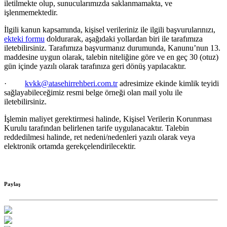
iletilmekte olup, sunucularımızda saklanmamakta, ve
işlenmemektedir.
İlgili kanun kapsamında, kişisel verileriniz ile ilgili başvurularınızı,
ekteki formu
doldurarak, aşağıdaki yollardan biri ile tarafımıza
iletebilirsiniz. Tarafımıza başvurmanız durumunda, Kanunu’nun 13.
maddesine uygun olarak, talebin niteliğine g
öre ve en geç 30 (otuz)
gün içinde yazılı olarak tarafınıza geri dönüş yapılacaktır.
·
kvkk@atasehirrehberi.com.tr
adresimize ekinde kimlik teyidi
sağlayabileceğimiz resmi belge
örneği olan mail yolu ile
iletebilirsiniz.
İşlemin maliyet gerektirmesi halinde, Kişisel Verilerin Korunması
Kurulu tarafından belirlenen tarife uygulanacaktır. Talebin
reddedilmesi halinde, ret nedeni/nedenleri yazılı olarak veya
elektronik ortamda gerek
çelendirilecektir.
Paylaş