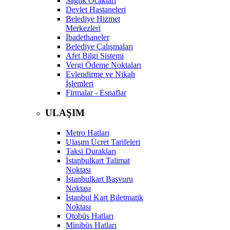
Sağlık Ocakları
Devlet Hastaneleri
Belediye Hizmet
Merkezleri
İbadethaneler
Belediye Çalışmaları
Afet Bilgi Sistemi
Vergi Ödeme Noktaları
Evlendirme ve Nikah
İşlemleri
Firmalar - Esnaflar
ULAŞIM
Metro Hatları
Ulaşım Ücret Tarifeleri
Taksi Durakları
İstanbulkart Talimat
Noktası
İstanbulkart Başvuru
Noktası
İstanbul Kart Biletmatik
Noktası
Otobüs Hatları
Minibüs Hatları