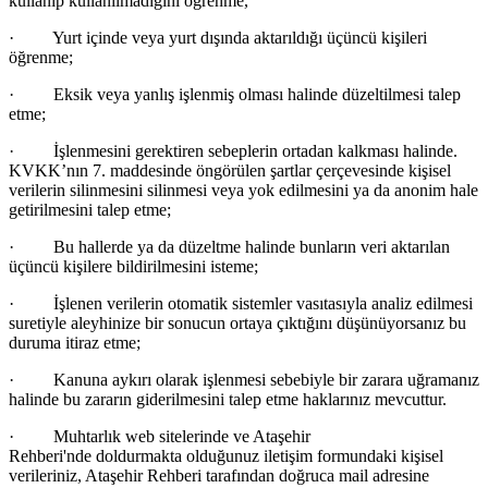
kullanıp kullanılmadığını öğrenme,
·
Yurt içinde veya yurt dışında aktarıldığı
üçüncü kişileri
öğrenme;
·
Eksik veya yanlış işlenmiş olması halinde d
üzeltilmesi talep
etme;
·
İşlenmesini gerektiren sebeplerin ortadan kalkması halinde.
KVKK’nın 7. maddesinde
öngörülen şartlar çerçevesinde kişisel
verilerin silinmesini silinmesi veya yok edilmesini ya da anonim hale
getirilmesini talep etme;
·
Bu hallerde ya da düzeltme halinde bunların veri aktarılan
üçüncü kişilere bildirilmesini isteme;
·
İşlenen verilerin otomatik sistemler vasıtasıyla analiz edilmesi
suretiyle aleyhinize bir sonucun ortaya
çıktığını düşünüyorsanız bu
duruma itiraz etme;
·
Kanuna aykırı olarak işlenmesi sebebiyle bir zarara uğramanız
halinde bu zararın giderilmesini talep etme haklarınız mevcuttur.
·
Muhtarlık web sitelerinde ve Ataşehir
Rehberi'nde doldurmakta olduğunuz iletişim formundaki kişisel
verileriniz, Ataşehir Rehberi tarafından doğruca mail adresine