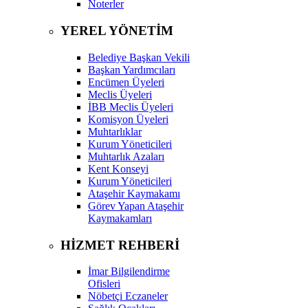
Noterler
YEREL YÖNETİM
Belediye Başkan Vekili
Başkan Yardımcıları
Encümen Üyeleri
Meclis Üyeleri
İBB Meclis Üyeleri
Komisyon Üyeleri
Muhtarlıklar
Kurum Yöneticileri
Muhtarlık Azaları
Kent Konseyi
Kurum Yöneticileri
Ataşehir Kaymakamı
Görev Yapan Ataşehir
Kaymakamları
HİZMET REHBERİ
İmar Bilgilendirme
Ofisleri
Nöbetçi Eczaneler