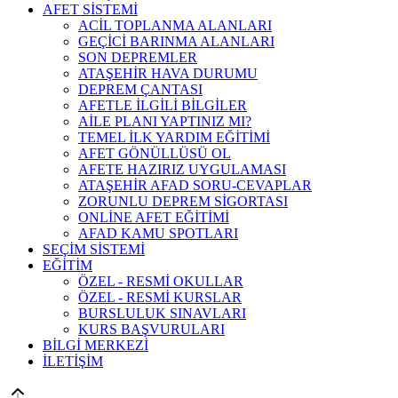
AFET SİSTEMİ
ACİL TOPLANMA ALANLARI
GEÇİCİ BARINMA ALANLARI
SON DEPREMLER
ATAŞEHİR HAVA DURUMU
DEPREM ÇANTASI
AFETLE İLGİLİ BİLGİLER
AİLE PLANI YAPTINIZ MI?
TEMEL İLK YARDIM EĞİTİMİ
AFET GÖNÜLLÜSÜ OL
AFETE HAZIRIZ UYGULAMASI
ATAŞEHİR AFAD SORU-CEVAPLAR
ZORUNLU DEPREM SİGORTASI
ONLİNE AFET EĞİTİMİ
AFAD KAMU SPOTLARI
SEÇİM SİSTEMİ
EĞİTİM
ÖZEL - RESMİ OKULLAR
ÖZEL - RESMİ KURSLAR
BURSLULUK SINAVLARI
KURS BAŞVURULARI
BİLGİ MERKEZİ
İLETİŞİM