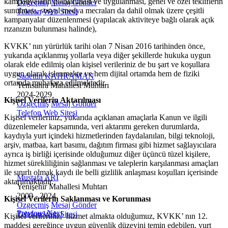
kampanyaların planlanması ve uygulanması, genel ve
özel tekliflerin
Özgeçmiş
Mesaj Gönder
sunulması, sosyal medya mecraları da dahil olmak üzere çeşitli
Telefon
Web Sitesi
kampanyalar düzenlenmesi (yapılacak aktiviteye bağlı olarak açık
rızanızın bulunması halinde),
KVKK’ nın y
ürürlük tarihi olan 7 Nisan 2016 tarihinden önce,
yukarıda açıklanmış yollarla veya diğer şekillerde hukuka uygun
olarak elde edilmiş olan kişisel verileriniz de bu şart ve koşullara
uygun olarak işlenmekte ve
hem dijital ortamda hem de fiziki
Sadettin KAHRAMAN
ortamda
muhafaza edilmektedir.
Yenisahra Mahallesi Muhtarı
2024-2029
Kişisel Verilerin Aktarılması
Özgeçmiş
Mesaj Gönder
Telefon
Web Sitesi
Kişisel verileriniz, yukarıda a
çıklanan amaçlarla Kanun ve ilgili
düzenlemeler kapsamında, veri aktarımı gereken durumlarda,
kaydıyla yurt içindeki hizmetlerinden faydalanılan, bilgi teknoloji,
arşiv, matbaa, kart basımı, dağıtım firması gibi hizmet sağlayıcılara
ayrıca iş birliği içerisinde olduğumuz diğer üçüncü tüzel kişilere,
hizmet sürekliliğinin sağlanması ve taleplerin karşılanması amaçları
ile sınırlı olmak kaydı ile belli gizlilik anlaşması koşulları içerisinde
Mustafa ARI
aktarılmaktadır.
Yenişehir Mahallesi Muhtarı
2009 - 2024
Kişisel Verilerin Saklanması ve Korunması
Özgeçmiş
Mesaj Gönder
Previous
Next
Telefon
Web Sitesi
Kişisel verileriniz,
hizmet almakta olduğumuz, KVKK’ nın 12.
maddesi gereğince uygun g
üvenlik düzeyini temin edebilen, yurt