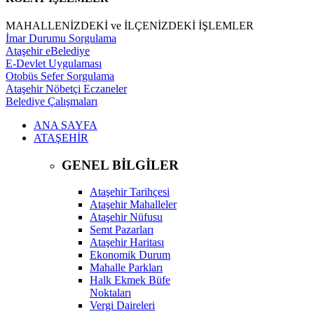
MAHALLENİZDEKİ ve İLÇENİZDEKİ İŞLEMLER
İmar Durumu Sorgulama
Ataşehir eBelediye
E-Devlet Uygulaması
Otobüs Sefer Sorgulama
Ataşehir Nöbetçi Eczaneler
Belediye Çalışmaları
ANA SAYFA
ATAŞEHİR
GENEL BİLGİLER
Ataşehir Tarihçesi
Ataşehir Mahalleler
Ataşehir Nüfusu
Semt Pazarları
Ataşehir Haritası
Ekonomik Durum
Mahalle Parkları
Halk Ekmek Büfe
Noktaları
Vergi Daireleri