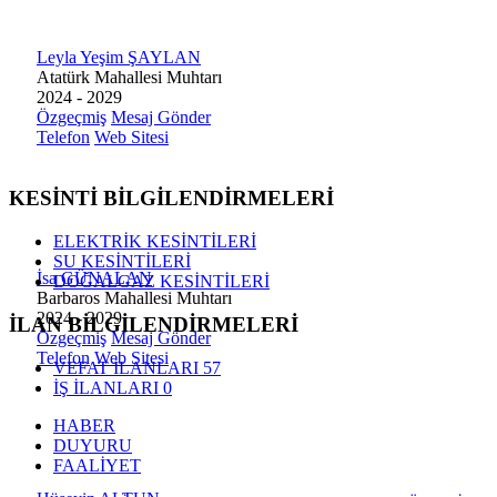
Leyla Yeşim ŞAYLAN
Atatürk Mahallesi Muhtarı
2024 - 2029
Özgeçmiş
Mesaj Gönder
Telefon
Web Sitesi
KESİNTİ BİLGİLENDİRMELERİ
ELEKTRİK KESİNTİLERİ
SU KESİNTİLERİ
İsa GÜNALAN
DOĞALGAZ KESİNTİLERİ
Barbaros Mahallesi Muhtarı
2024 - 2029
İLAN BİLGİLENDİRMELERİ
Özgeçmiş
Mesaj Gönder
Telefon
Web Sitesi
VEFAT İLANLARI
57
İŞ İLANLARI
0
HABER
DUYURU
FAALİYET