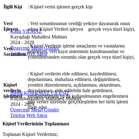
İlgili Kişi
: Kişisel verisi işlenen ger
çek kişi
Veri
: Veri sorumlusunun verdiği yetkiye dayanarak onun
İşleyen
adına Kişisel Verileri işleyen
ger
çek veya tüzel kişiyi,
Kadir YILMAZ
Kayışdağı Mahallesi Muhtarı
2024 - 2029
: Kişisel Verilerin işleme ama
çlarını ve vasıtalarını
Özgeçmiş
Mesaj Gönder
Veri
belirleyen, veri kayıt sisteminin kurulmasından ve
Telefon
Web Sitesi
Sorumlusu
yönetilmesinden sorumlu olan gerçek veya tüzel kişiyi,
: Kişisel verilerin elde edilmesi, kaydedilmesi,
depolanması, muhafaza edilmesi, değiştirilmesi,
Kişisel
yeniden d
üzenlenmesi, açıklanması, aktarılması,
verilerin
devralınması, elde edilebilir hale getirilmesi,
Birgül KORKMAZ ÇİLESİZ
işlenmesi
sınıflandırılması ya da kullanılmasının engellenmesi
Küçükbakkalköy Mahallesi Muhtarı
gibi veriler üzerinde gerçekleştirilen her türlü işlemi
2024 - 2029
ifade eder.
Özgeçmiş
Mesaj Gönder
Telefon
Web Sitesi
Kişisel Verilerinizin Toplanması
Toplanan Kişisel Verileriniz;