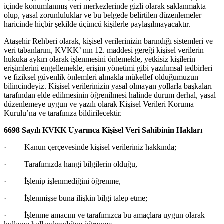
içinde konumlanmış veri merkezlerinde gizli olarak saklanmakta
olup, yasal zorunluluklar ve bu belgede belirtilen düzenlemeler
haricinde hiçbir şekilde üçüncü kişilerle paylaşılmayacaktır.
Ataşehir Rehberi olarak, kişisel verilerinizin barındığı sistemleri ve
veri tabanlarını, KVKK’ nın 12. maddesi gereği kişisel verilerin
hukuka aykırı olarak işlenmesini
önlemekle, yetkisiz kişilerin
erişimlerini engellemekle, erişim yönetimi gibi yazılımsal tedbirleri
ve fiziksel güvenlik önlemleri almakla mükellef olduğumuzun
bilincindeyiz. Kişisel verilerinizin yasal olmayan yollarla başkaları
tarafından elde edilmesinin öğrenilmesi halinde durum derhal, yasal
düzenlemeye uygun ve yazılı olarak Kişisel Verileri Koruma
Kurulu’na ve tarafınıza bildirilecektir.
6698 Sayılı KVKK Uyarınca Kişisel Veri Sahibinin Hakları
·
Kanun çerçevesinde kişisel verileriniz hakkında;
·
Tarafımızda hangi bilgilerin olduğu,
·
İşlenip işlenmediğini
öğrenme,
·
İşlenmişse buna ilişkin bilgi talep etme;
·
İşlenme amacını ve tarafımızca bu ama
çlara uygun olarak