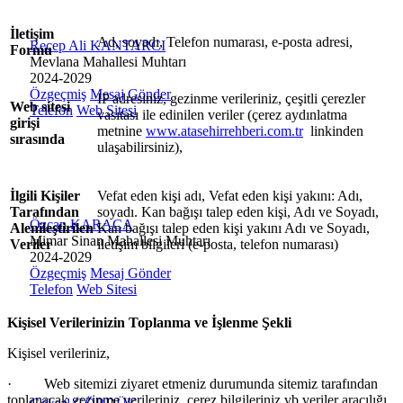
İletişim
Ad, soyadı, Telefon numarası, e-posta adresi,
Recep Ali KANTARCI
Formu
Mevlana Mahallesi Muhtarı
2024-2029
Özgeçmiş
Mesaj Gönder
IP adresiniz, gezinme verileriniz, çeşitli
çerezler
Web sitesi
Telefon
Web Sitesi
vasıtası ile edinilen veriler (çerez aydınlatma
girişi
metnine
www.atasehirrehberi.com.tr
linkinden
sırasında
ulaşabilirsiniz),
İlgili Kişiler
Vefat eden kişi adı, Vefat eden kişi yakını: Adı,
Tarafından
soyadı. Kan bağışı talep eden kişi, Adı ve Soyadı,
Özcan KARACA
Alenileştirilen
Kan bağışı talep eden kişi yakını Adı ve Soyadı,
Mimar Sinan Mahallesi Muhtarı
Veriler
iletişim bilgileri (e-posta, telefon numarası)
2024-2029
Özgeçmiş
Mesaj Gönder
Telefon
Web Sitesi
Kişisel Verilerinizin Toplanma ve İşlenme Şekli
Kişisel verileriniz,
·
Web sitemizi ziyaret etmeniz durumunda sitemiz tarafından
toplanacak gezinme verileriniz,
çerez bilgileriniz vb veriler aracılığı