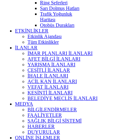
Ring Seferleri
Sarı Dolmuş Hatları
Trafik Yoğunluk
Haritası
Otobüs Durakları
ETKİNLİKLER
Etkinlik Ajandası
Tüm Etkinlikler
İLANLAR
İMAR PLANLARI İLANLARI
AFET BİLGİ İLANLARI
YARIŞMA İLANLARI
ÇEŞİTLİ İLANLAR
İHALE İLANLARI
ACİL KAN İLANLARI
VEFAT İLANLARI
KESİNTİ İLANLARI
BELEDİYE MECLİS İLANLARI
MEDYA
BİLGİLENDİRMELER
FAALİYETLER
SAĞLIK BİLGİ SİSTEMİ
HABERLER
DUYURULAR
ONLİNE İŞLEMLER