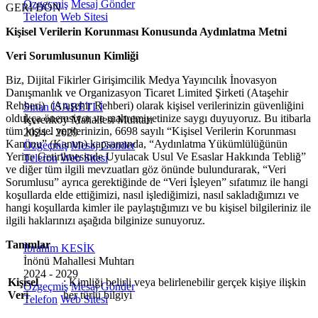
kapsamında
Özgeçmiş
Mesaj Gönder
çocuklar hem
vatandaşlarla
GERİ DÖN
düzenlenecek
Telefon
Web Sitesi
yeni beceriler
buluşturdu.
anma
kazanacak hem
Mahalle
Kişisel Verilerin Korunması Konusunda Aydınlatma Metni
programının
de keyifli bir
sakinlerinin
takvimini
Veri Sorumlusunun Kimliği
yaz dönemi
görüş ve
açıkladı. "İrade
geçirecek.
önerilerinin
Biz,
Dijital Fikirler Girişimcilik Medya Yayıncılık İnovasyon
Bizim, Vatan
alındığı
Danışmanlık ve Organizasyon Ticaret Limited Şirketi
(Ataşehir
Bizim"
etkinlikte, proje
Rehberi)
(Ataşehir Rehberi) olarak kişisel verilerinizin g
üvenliğini
temasıyla
Sinan İSABETLİ
kapsamında
oldukça önemsiyor ve mahremiyetinize saygı duyuyoruz. Bu itibarla
gerçekleştirilecek
İçerenköy Mahallesi Muhtarı
hayata
tüm kişisel verilerinizin, 6698 sayılı “Kişisel Verilerin Korunması
etkinlikler, 15-
2024 - 2029
geçirilmesi
Kanunu” (Kanun) kapsamında, “Aydınlatma Yükümlülüğünün
17 Temmuz
Özgeçmiş
Mesaj Gönder
planlanan
Yerine Getirilmesinde Uyulacak Usul Ve Esaslar Hakkında Tebliğ”
tarihleri
Telefon
Web Sitesi
düzenlemeler
ve diğer tüm ilgili mevzuatları göz önünde bulundurarak, “Veri
arasında çeşitli
tanıtıldı.
Sorumlusu” ayrıca gerektiğinde de “Veri İşleyen” sıfatımız ile hangi
noktalarda
koşullarda elde ettiğimizi, nasıl işlediğimizi, nasıl sakladığımızı ve
düzenlenecek.
hangi koşullarda kimler ile paylaştığımızı ve bu kişisel bilgileriniz ile
ilgili haklarınızı aşağıda bilginize sunuyoruz.
Tanımlar
İbrahim KESİK
İnönü Mahallesi Muhtarı
2024 - 2029
Kişisel
: Kimliği belirli veya belirlenebilir ger
çek kişiye ilişkin
Özgeçmiş
Mesaj Gönder
Veri
her türlü bilgiyi
Telefon
Web Sitesi