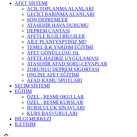
AFET SİSTEMİ
ACİL TOPLANMA ALANLARI
GEÇİCİ BARINMA ALANLARI
SON DEPREMLER
ATAŞEHİR HAVA DURUMU
DEPREM ÇANTASI
AFETLE İLGİLİ BİLGİLER
AİLE PLANI YAPTINIZ MI?
TEMEL İLK YARDIM EĞİTİMİ
AFET GÖNÜLLÜSÜ OL
AFETE HAZIRIZ UYGULAMASI
ATAŞEHİR AFAD SORU-CEVAPLAR
ZORUNLU DEPREM SİGORTASI
ONLİNE AFET EĞİTİMİ
AFAD KAMU SPOTLARI
SEÇİM SİSTEMİ
EĞİTİM
ÖZEL - RESMİ OKULLAR
ÖZEL - RESMİ KURSLAR
BURSLULUK SINAVLARI
KURS BAŞVURULARI
BİLGİ MERKEZİ
İLETİŞİM