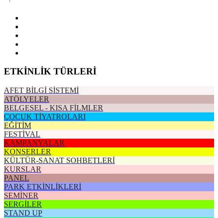
ETKİNLİK TÜRLERİ
AFET BİLGİ SİSTEMİ
ATÖLYELER
BELGESEL - KISA FİLMLER
ÇOCUK TİYATROLARI
EĞİTİM
FESTİVAL
KAMPANYALAR
KONSERLER
KÜLTÜR-SANAT SOHBETLERİ
KURSLAR
PANEL
PARK ETKİNLİKLERİ
SEMİNER
SERGİLER
STAND UP