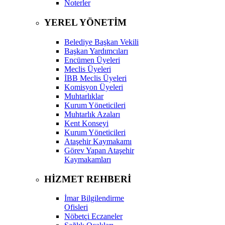
Noterler
YEREL YÖNETİM
Belediye Başkan Vekili
Başkan Yardımcıları
Encümen Üyeleri
Meclis Üyeleri
İBB Meclis Üyeleri
Komisyon Üyeleri
Muhtarlıklar
Kurum Yöneticileri
Muhtarlık Azaları
Kent Konseyi
Kurum Yöneticileri
Ataşehir Kaymakamı
Görev Yapan Ataşehir
Kaymakamları
HİZMET REHBERİ
İmar Bilgilendirme
Ofisleri
Nöbetçi Eczaneler