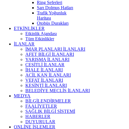
Ring Seferleri
Sarı Dolmuş Hatları
Trafik Yoğunluk
Haritası
Otobüs Durakları
ETKİNLİKLER
Etkinlik Ajandası
Tüm Etkinlikler
İLANLAR
İMAR PLANLARI İLANLARI
AFET BİLGİ İLANLARI
YARIŞMA İLANLARI
ÇEŞİTLİ İLANLAR
İHALE İLANLARI
ACİL KAN İLANLARI
VEFAT İLANLARI
KESİNTİ İLANLARI
BELEDİYE MECLİS İLANLARI
MEDYA
BİLGİLENDİRMELER
FAALİYETLER
SAĞLIK BİLGİ SİSTEMİ
HABERLER
DUYURULAR
ONLİNE İŞLEMLER