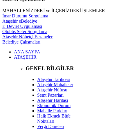
MAHALLENİZDEKİ ve İLÇENİZDEKİ İŞLEMLER
İmar Durumu Sorgulama
Ataşehir eBelediye
E-Devlet Uygulaması
Otobüs Sefer Sorgulama
Ataşehir Nöbetçi Eczaneler
Belediye Çalışmaları
ANA SAYFA
ATAŞEHİR
GENEL BİLGİLER
Ataşehir Tarihçesi
Ataşehir Mahalleler
Ataşehir Nüfusu
Semt Pazarları
Ataşehir Haritası
Ekonomik Durum
Mahalle Parkları
Halk Ekmek Büfe
Noktaları
Vergi Daireleri