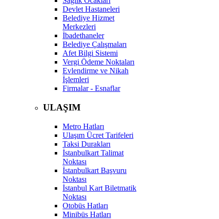
Sağlık Ocakları
Devlet Hastaneleri
Belediye Hizmet
Merkezleri
İbadethaneler
Belediye Çalışmaları
Afet Bilgi Sistemi
Vergi Ödeme Noktaları
Evlendirme ve Nikah
İşlemleri
Firmalar - Esnaflar
ULAŞIM
Metro Hatları
Ulaşım Ücret Tarifeleri
Taksi Durakları
İstanbulkart Talimat
Noktası
İstanbulkart Başvuru
Noktası
İstanbul Kart Biletmatik
Noktası
Otobüs Hatları
Minibüs Hatları