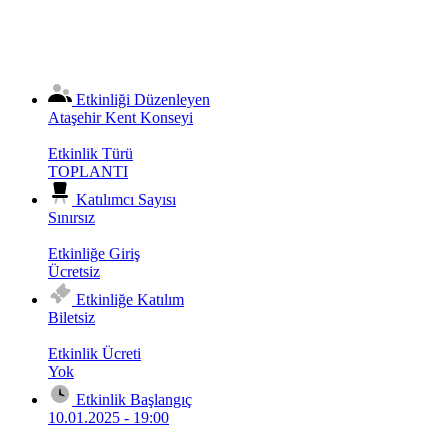
Etkinliği Düzenleyen
Ataşehir Kent Konseyi
Etkinlik Türü
TOPLANTI
Katılımcı Sayısı
Sınırsız
Etkinliğe Giriş
Ücretsiz
Etkinliğe Katılım
Biletsiz
Etkinlik Ücreti
Yok
Etkinlik Başlangıç
10.01.2025 - 19:00