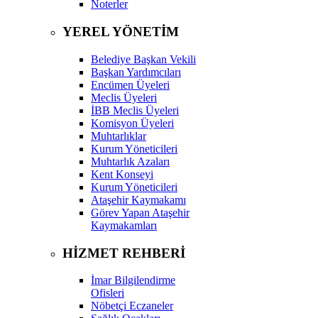
Noterler
YEREL YÖNETİM
Belediye Başkan Vekili
Başkan Yardımcıları
Encümen Üyeleri
Meclis Üyeleri
İBB Meclis Üyeleri
Komisyon Üyeleri
Muhtarlıklar
Kurum Yöneticileri
Muhtarlık Azaları
Kent Konseyi
Kurum Yöneticileri
Ataşehir Kaymakamı
Görev Yapan Ataşehir
Kaymakamları
HİZMET REHBERİ
İmar Bilgilendirme
Ofisleri
Nöbetçi Eczaneler