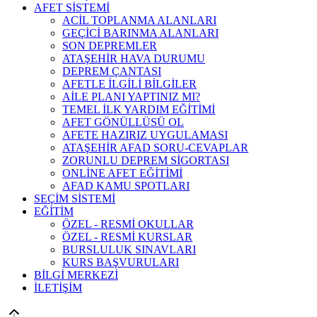
AFET SİSTEMİ
ACİL TOPLANMA ALANLARI
GEÇİCİ BARINMA ALANLARI
SON DEPREMLER
ATAŞEHİR HAVA DURUMU
DEPREM ÇANTASI
AFETLE İLGİLİ BİLGİLER
AİLE PLANI YAPTINIZ MI?
TEMEL İLK YARDIM EĞİTİMİ
AFET GÖNÜLLÜSÜ OL
AFETE HAZIRIZ UYGULAMASI
ATAŞEHİR AFAD SORU-CEVAPLAR
ZORUNLU DEPREM SİGORTASI
ONLİNE AFET EĞİTİMİ
AFAD KAMU SPOTLARI
SEÇİM SİSTEMİ
EĞİTİM
ÖZEL - RESMİ OKULLAR
ÖZEL - RESMİ KURSLAR
BURSLULUK SINAVLARI
KURS BAŞVURULARI
BİLGİ MERKEZİ
İLETİŞİM