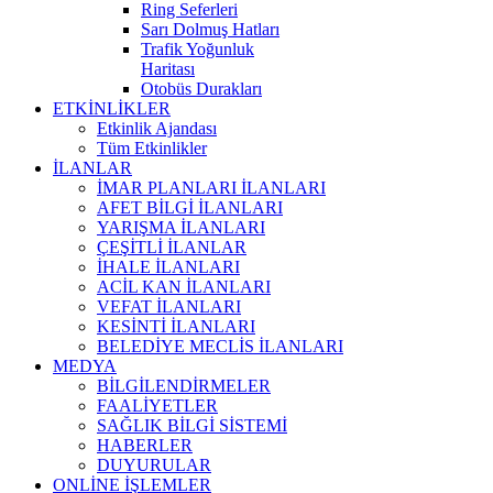
Ring Seferleri
Sarı Dolmuş Hatları
Trafik Yoğunluk
Haritası
Otobüs Durakları
ETKİNLİKLER
Etkinlik Ajandası
Tüm Etkinlikler
İLANLAR
İMAR PLANLARI İLANLARI
AFET BİLGİ İLANLARI
YARIŞMA İLANLARI
ÇEŞİTLİ İLANLAR
İHALE İLANLARI
ACİL KAN İLANLARI
VEFAT İLANLARI
KESİNTİ İLANLARI
BELEDİYE MECLİS İLANLARI
MEDYA
BİLGİLENDİRMELER
FAALİYETLER
SAĞLIK BİLGİ SİSTEMİ
HABERLER
DUYURULAR
ONLİNE İŞLEMLER