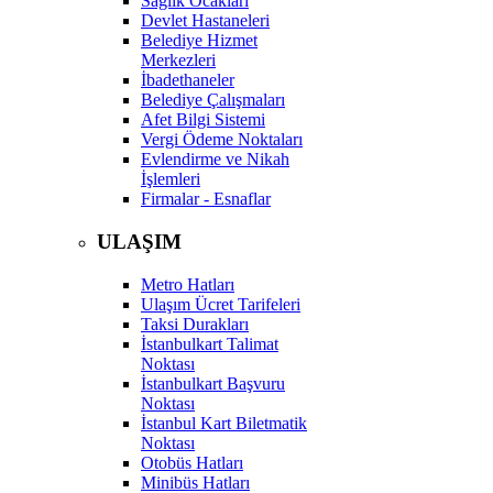
Sağlık Ocakları
Devlet Hastaneleri
Belediye Hizmet
Merkezleri
İbadethaneler
Belediye Çalışmaları
Afet Bilgi Sistemi
Vergi Ödeme Noktaları
Evlendirme ve Nikah
İşlemleri
Firmalar - Esnaflar
ULAŞIM
Metro Hatları
Ulaşım Ücret Tarifeleri
Taksi Durakları
İstanbulkart Talimat
Noktası
İstanbulkart Başvuru
Noktası
İstanbul Kart Biletmatik
Noktası
Otobüs Hatları
Minibüs Hatları