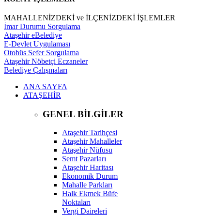
MAHALLENİZDEKİ ve İLÇENİZDEKİ İŞLEMLER
İmar Durumu Sorgulama
Ataşehir eBelediye
E-Devlet Uygulaması
Otobüs Sefer Sorgulama
Ataşehir Nöbetçi Eczaneler
Belediye Çalışmaları
ANA SAYFA
ATAŞEHİR
GENEL BİLGİLER
Ataşehir Tarihçesi
Ataşehir Mahalleler
Ataşehir Nüfusu
Semt Pazarları
Ataşehir Haritası
Ekonomik Durum
Mahalle Parkları
Halk Ekmek Büfe
Noktaları
Vergi Daireleri