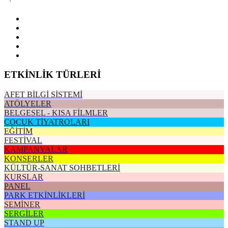
ETKİNLİK TÜRLERİ
AFET BİLGİ SİSTEMİ
ATÖLYELER
BELGESEL - KISA FİLMLER
ÇOCUK TİYATROLARI
EĞİTİM
FESTİVAL
KAMPANYALAR
KONSERLER
KÜLTÜR-SANAT SOHBETLERİ
KURSLAR
PANEL
PARK ETKİNLİKLERİ
SEMİNER
SERGİLER
STAND UP