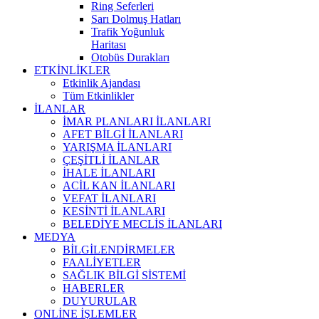
Ring Seferleri
Sarı Dolmuş Hatları
Trafik Yoğunluk
Haritası
Otobüs Durakları
ETKİNLİKLER
Etkinlik Ajandası
Tüm Etkinlikler
İLANLAR
İMAR PLANLARI İLANLARI
AFET BİLGİ İLANLARI
YARIŞMA İLANLARI
ÇEŞİTLİ İLANLAR
İHALE İLANLARI
ACİL KAN İLANLARI
VEFAT İLANLARI
KESİNTİ İLANLARI
BELEDİYE MECLİS İLANLARI
MEDYA
BİLGİLENDİRMELER
FAALİYETLER
SAĞLIK BİLGİ SİSTEMİ
HABERLER
DUYURULAR
ONLİNE İŞLEMLER