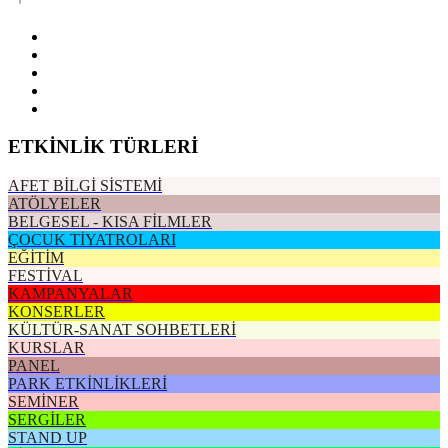
ETKİNLİK TÜRLERİ
AFET BİLGİ SİSTEMİ
ATÖLYELER
BELGESEL - KISA FİLMLER
ÇOCUK TİYATROLARI
EĞİTİM
FESTİVAL
KAMPANYALAR
KONSERLER
KÜLTÜR-SANAT SOHBETLERİ
KURSLAR
PANEL
PARK ETKİNLİKLERİ
SEMİNER
SERGİLER
STAND UP