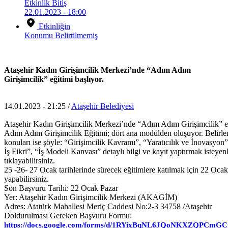
Etkinlik Bitiş
22.01.2023 - 18:00
Etkinliğin
Konumu
Belirtilmemiş
Ataşehir Kadın Girişimcilik Merkezi’nde “Adım Adım
Girişimcilik” eğitimi başlıyor.
14.01.2023 - 21:25 /
Ataşehir Belediyesi
Ataşehir Kadın Girişimcilik Merkezi’nde “Adım Adım Girişimcilik” eğ
Adım Adım Girişimcilik Eğitimi; dört ana modülden oluşuyor. Belirle
konuları ise şöyle: “Girişimcilik Kavramı”, “Yaratıcılık ve İnovasyo
İş Fikri”, “İş Modeli Kanvası” detaylı bilgi ve kayıt yaptırmak isteyenl
tıklayabilirsiniz.
25 -26- 27 Ocak tarihlerinde sürecek eğitimlere katılmak için 22 Oca
yapabilirsiniz.
Son Başvuru Tarihi: 22 Ocak Pazar
Yer: Ataşehir Kadın Girişimcilik Merkezi (AKAGİM)
Adres: Atatürk Mahallesi Meriç Caddesi No:2-3 34758 /Ataşehir
Doldurulması Gereken Başvuru Formu:
https://docs.google.com/forms/d/1RYixBqNL6JQoNKXZQPCmGCt