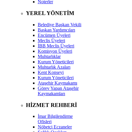
Noterler
YEREL YÖNETİM
Belediye Başkan Vekili
Başkan Yardımcıları
Encümen Üyeleri
Meclis Üyeleri
İBB Meclis Üyeleri
Komisyon Üyeleri
Muhtarlıklar
Kurum Yöneticileri
Muhtarlık Azaları
Kent Konseyi
Kurum Yöneticileri
Ataşehir Kaymakamı
Görev Yapan Ataşehir
Kaymakamları
HİZMET REHBERİ
İmar Bilgilendirme
Ofisleri
Nöbetçi Eczaneler