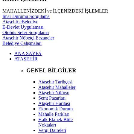
MAHALLENİZDEKİ ve İLÇENİZDEKİ İŞLEMLER
İmar Durumu Sorgulama
Ataşehir eBelediye
E-Devlet Uygulaması
Otobüs Sefer Sorgulama
Ataşehir Nöbetçi Eczaneler
Belediye Çalışmaları
ANA SAYFA
ATAŞEHİR
GENEL BİLGİLER
Ataşehir Tarihçesi
Ataşehir Mahalleler
Ataşehir Nüfusu
Semt Pazarları
Ataşehir Haritası
Ekonomik Durum
Mahalle Parkları
Halk Ekmek Büfe
Noktaları
Vergi Daireleri