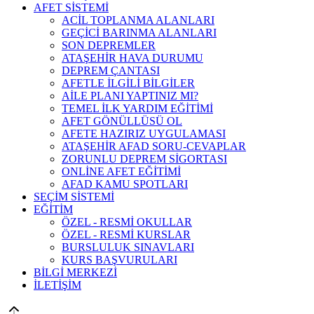
AFET SİSTEMİ
ACİL TOPLANMA ALANLARI
GEÇİCİ BARINMA ALANLARI
SON DEPREMLER
ATAŞEHİR HAVA DURUMU
DEPREM ÇANTASI
AFETLE İLGİLİ BİLGİLER
AİLE PLANI YAPTINIZ MI?
TEMEL İLK YARDIM EĞİTİMİ
AFET GÖNÜLLÜSÜ OL
AFETE HAZIRIZ UYGULAMASI
ATAŞEHİR AFAD SORU-CEVAPLAR
ZORUNLU DEPREM SİGORTASI
ONLİNE AFET EĞİTİMİ
AFAD KAMU SPOTLARI
SEÇİM SİSTEMİ
EĞİTİM
ÖZEL - RESMİ OKULLAR
ÖZEL - RESMİ KURSLAR
BURSLULUK SINAVLARI
KURS BAŞVURULARI
BİLGİ MERKEZİ
İLETİŞİM