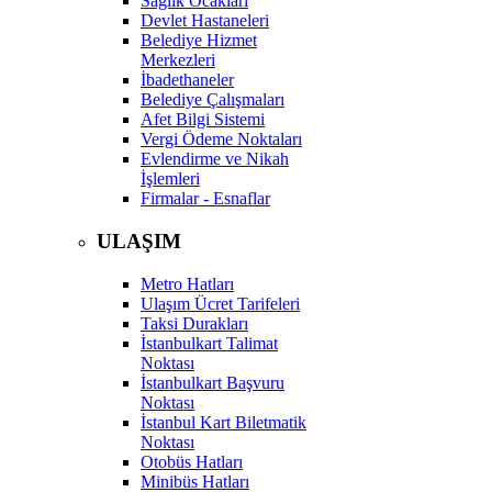
Sağlık Ocakları
Devlet Hastaneleri
Belediye Hizmet
Merkezleri
İbadethaneler
Belediye Çalışmaları
Afet Bilgi Sistemi
Vergi Ödeme Noktaları
Evlendirme ve Nikah
İşlemleri
Firmalar - Esnaflar
ULAŞIM
Metro Hatları
Ulaşım Ücret Tarifeleri
Taksi Durakları
İstanbulkart Talimat
Noktası
İstanbulkart Başvuru
Noktası
İstanbul Kart Biletmatik
Noktası
Otobüs Hatları
Minibüs Hatları