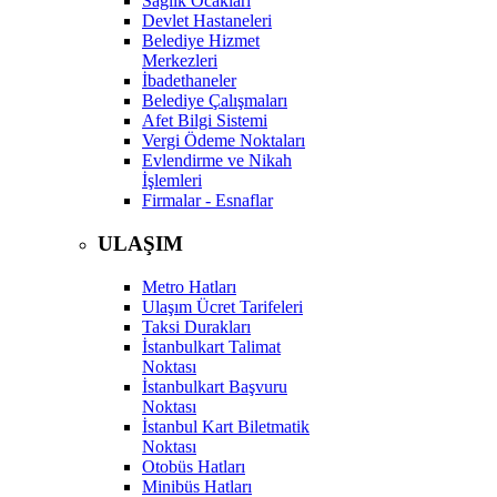
Sağlık Ocakları
Devlet Hastaneleri
Belediye Hizmet
Merkezleri
İbadethaneler
Belediye Çalışmaları
Afet Bilgi Sistemi
Vergi Ödeme Noktaları
Evlendirme ve Nikah
İşlemleri
Firmalar - Esnaflar
ULAŞIM
Metro Hatları
Ulaşım Ücret Tarifeleri
Taksi Durakları
İstanbulkart Talimat
Noktası
İstanbulkart Başvuru
Noktası
İstanbul Kart Biletmatik
Noktası
Otobüs Hatları
Minibüs Hatları