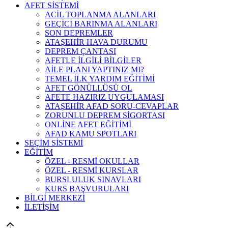
AFET SİSTEMİ
ACİL TOPLANMA ALANLARI
GEÇİCİ BARINMA ALANLARI
SON DEPREMLER
ATAŞEHİR HAVA DURUMU
DEPREM ÇANTASI
AFETLE İLGİLİ BİLGİLER
AİLE PLANI YAPTINIZ MI?
TEMEL İLK YARDIM EĞİTİMİ
AFET GÖNÜLLÜSÜ OL
AFETE HAZIRIZ UYGULAMASI
ATAŞEHİR AFAD SORU-CEVAPLAR
ZORUNLU DEPREM SİGORTASI
ONLİNE AFET EĞİTİMİ
AFAD KAMU SPOTLARI
SEÇİM SİSTEMİ
EĞİTİM
ÖZEL - RESMİ OKULLAR
ÖZEL - RESMİ KURSLAR
BURSLULUK SINAVLARI
KURS BAŞVURULARI
BİLGİ MERKEZİ
İLETİŞİM