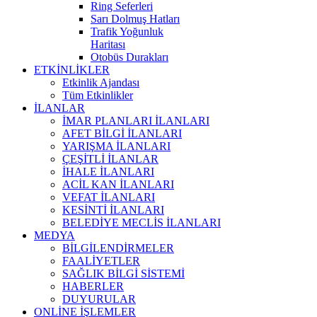
Ring Seferleri
Sarı Dolmuş Hatları
Trafik Yoğunluk
Haritası
Otobüs Durakları
ETKİNLİKLER
Etkinlik Ajandası
Tüm Etkinlikler
İLANLAR
İMAR PLANLARI İLANLARI
AFET BİLGİ İLANLARI
YARIŞMA İLANLARI
ÇEŞİTLİ İLANLAR
İHALE İLANLARI
ACİL KAN İLANLARI
VEFAT İLANLARI
KESİNTİ İLANLARI
BELEDİYE MECLİS İLANLARI
MEDYA
BİLGİLENDİRMELER
FAALİYETLER
SAĞLIK BİLGİ SİSTEMİ
HABERLER
DUYURULAR
ONLİNE İŞLEMLER