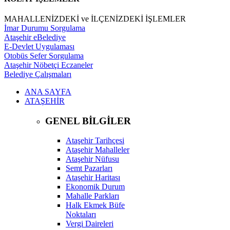
MAHALLENİZDEKİ ve İLÇENİZDEKİ İŞLEMLER
İmar Durumu Sorgulama
Ataşehir eBelediye
E-Devlet Uygulaması
Otobüs Sefer Sorgulama
Ataşehir Nöbetçi Eczaneler
Belediye Çalışmaları
ANA SAYFA
ATAŞEHİR
GENEL BİLGİLER
Ataşehir Tarihçesi
Ataşehir Mahalleler
Ataşehir Nüfusu
Semt Pazarları
Ataşehir Haritası
Ekonomik Durum
Mahalle Parkları
Halk Ekmek Büfe
Noktaları
Vergi Daireleri