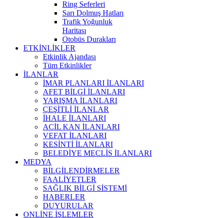
Ring Seferleri
Sarı Dolmuş Hatları
Trafik Yoğunluk
Haritası
Otobüs Durakları
ETKİNLİKLER
Etkinlik Ajandası
Tüm Etkinlikler
İLANLAR
İMAR PLANLARI İLANLARI
AFET BİLGİ İLANLARI
YARIŞMA İLANLARI
ÇEŞİTLİ İLANLAR
İHALE İLANLARI
ACİL KAN İLANLARI
VEFAT İLANLARI
KESİNTİ İLANLARI
BELEDİYE MECLİS İLANLARI
MEDYA
BİLGİLENDİRMELER
FAALİYETLER
SAĞLIK BİLGİ SİSTEMİ
HABERLER
DUYURULAR
ONLİNE İŞLEMLER