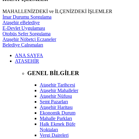
MAHALLENİZDEKİ ve İLÇENİZDEKİ İŞLEMLER
İmar Durumu Sorgulama
Ataşehir eBelediye
E-Devlet Uygulaması
Otobüs Sefer Sorgulama
Ataşehir Nöbetçi Eczaneler
Belediye Çalışmaları
ANA SAYFA
ATAŞEHİR
GENEL BİLGİLER
Ataşehir Tarihçesi
Ataşehir Mahalleler
Ataşehir Nüfusu
Semt Pazarları
Ataşehir Haritası
Ekonomik Durum
Mahalle Parkları
Halk Ekmek Büfe
Noktaları
Vergi Daireleri