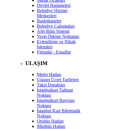
Sağlık Ocakları
Devlet Hastaneleri
Belediye Hizmet
Merkezleri
İbadethaneler
Belediye Çalışmaları
Afet Bilgi Sistemi
Vergi Ödeme Noktaları
Evlendirme ve Nikah
İşlemleri
Firmalar - Esnaflar
ULAŞIM
Metro Hatları
Ulaşım Ücret Tarifeleri
Taksi Durakları
İstanbulkart Talimat
Noktası
İstanbulkart Başvuru
Noktası
İstanbul Kart Biletmatik
Noktası
Otobüs Hatları
Minibüs Hatları