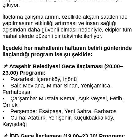
çıkıyor.
İlaçlama çalışmalarının, özellikle akşam saatlerinde
yapılmasının etkinliği artırması ve insan sağlığı
açısından daha güvenli olması nedeniyle, ekipler tüm
mahallelerde düzenli bir takvimle ilerliyor.
İlçedeki her mahallenin haftanın belirli günlerinde
ilaçlandığı program ise şu şekilde:
📌 Ataşehir Belediyesi Gece İlaçlaması (20.00–
23.00) Programı:
• Pazartesi: İçerenköy, İnönü
• Salı: Mevlana, Mimar Sinan, Yeniçamlıca,
Ferhatpaşa
• Çarşamba: Mustafa Kemal, Aşık Veysel, Fetih,
Örnek
• Perşembe: Esatpaşa, Yeni Sahra, Barbaros
• Cuma: Atatürk, Yenişehir, Küçükbakkalköy,
Kayışdağı
📌 İBB Gece İlaçlaması (19.00–23.30) Programı: