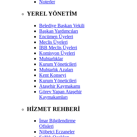
Noterler
YEREL YÖNETİM
Belediye Başkan Vekili
Başkan Yardımcıları
Encümen Üyeleri
Meclis Üyeleri
İBB Meclis Üyeleri
Komisyon Üyeleri
Muhtarlıklar
Kurum Yöneticileri
Muhtarlık Azaları
Kent Konseyi
Kurum Yöneticileri
Ataşehir Kaymakamı
Görev Yapan Ataşehir
Kaymakamları
HİZMET REHBERİ
İmar Bilgilendirme
Ofisleri
Nöbetçi Eczaneler