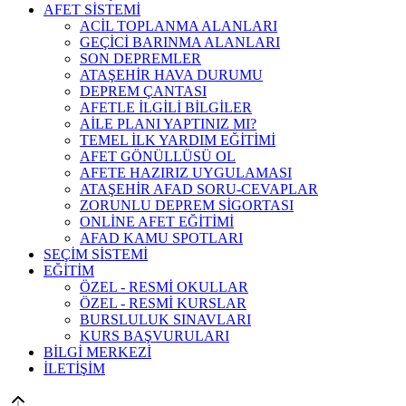
AFET SİSTEMİ
ACİL TOPLANMA ALANLARI
GEÇİCİ BARINMA ALANLARI
SON DEPREMLER
ATAŞEHİR HAVA DURUMU
DEPREM ÇANTASI
AFETLE İLGİLİ BİLGİLER
AİLE PLANI YAPTINIZ MI?
TEMEL İLK YARDIM EĞİTİMİ
AFET GÖNÜLLÜSÜ OL
AFETE HAZIRIZ UYGULAMASI
ATAŞEHİR AFAD SORU-CEVAPLAR
ZORUNLU DEPREM SİGORTASI
ONLİNE AFET EĞİTİMİ
AFAD KAMU SPOTLARI
SEÇİM SİSTEMİ
EĞİTİM
ÖZEL - RESMİ OKULLAR
ÖZEL - RESMİ KURSLAR
BURSLULUK SINAVLARI
KURS BAŞVURULARI
BİLGİ MERKEZİ
İLETİŞİM