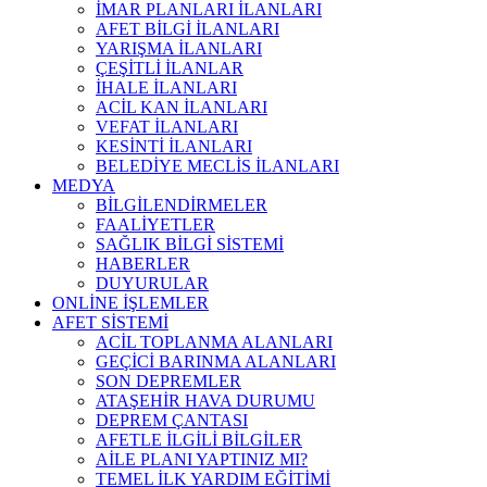
İMAR PLANLARI İLANLARI
AFET BİLGİ İLANLARI
YARIŞMA İLANLARI
ÇEŞİTLİ İLANLAR
İHALE İLANLARI
ACİL KAN İLANLARI
VEFAT İLANLARI
KESİNTİ İLANLARI
BELEDİYE MECLİS İLANLARI
MEDYA
BİLGİLENDİRMELER
FAALİYETLER
SAĞLIK BİLGİ SİSTEMİ
HABERLER
DUYURULAR
ONLİNE İŞLEMLER
AFET SİSTEMİ
ACİL TOPLANMA ALANLARI
GEÇİCİ BARINMA ALANLARI
SON DEPREMLER
ATAŞEHİR HAVA DURUMU
DEPREM ÇANTASI
AFETLE İLGİLİ BİLGİLER
AİLE PLANI YAPTINIZ MI?
TEMEL İLK YARDIM EĞİTİMİ