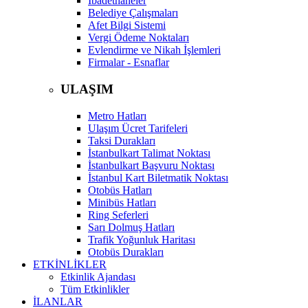
İbadethaneler
Belediye Çalışmaları
Afet Bilgi Sistemi
Vergi Ödeme Noktaları
Evlendirme ve Nikah İşlemleri
Firmalar - Esnaflar
ULAŞIM
Metro Hatları
Ulaşım Ücret Tarifeleri
Taksi Durakları
İstanbulkart Talimat Noktası
İstanbulkart Başvuru Noktası
İstanbul Kart Biletmatik Noktası
Otobüs Hatları
Minibüs Hatları
Ring Seferleri
Sarı Dolmuş Hatları
Trafik Yoğunluk Haritası
Otobüs Durakları
ETKİNLİKLER
Etkinlik Ajandası
Tüm Etkinlikler
İLANLAR