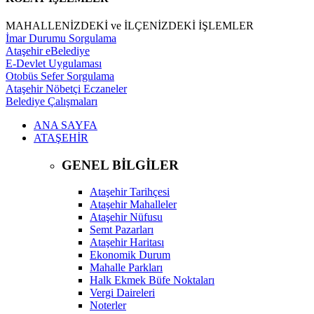
MAHALLENİZDEKİ ve İLÇENİZDEKİ İŞLEMLER
İmar Durumu Sorgulama
Ataşehir eBelediye
E-Devlet Uygulaması
Otobüs Sefer Sorgulama
Ataşehir Nöbetçi Eczaneler
Belediye Çalışmaları
ANA SAYFA
ATAŞEHİR
GENEL BİLGİLER
Ataşehir Tarihçesi
Ataşehir Mahalleler
Ataşehir Nüfusu
Semt Pazarları
Ataşehir Haritası
Ekonomik Durum
Mahalle Parkları
Halk Ekmek Büfe Noktaları
Vergi Daireleri
Noterler