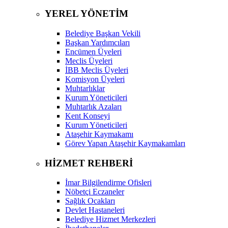
YEREL YÖNETİM
Belediye Başkan Vekili
Başkan Yardımcıları
Encümen Üyeleri
Meclis Üyeleri
İBB Meclis Üyeleri
Komisyon Üyeleri
Muhtarlıklar
Kurum Yöneticileri
Muhtarlık Azaları
Kent Konseyi
Kurum Yöneticileri
Ataşehir Kaymakamı
Görev Yapan Ataşehir Kaymakamları
HİZMET REHBERİ
İmar Bilgilendirme Ofisleri
Nöbetçi Eczaneler
Sağlık Ocakları
Devlet Hastaneleri
Belediye Hizmet Merkezleri