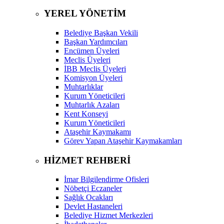
YEREL YÖNETİM
Belediye Başkan Vekili
Başkan Yardımcıları
Encümen Üyeleri
Meclis Üyeleri
İBB Meclis Üyeleri
Komisyon Üyeleri
Muhtarlıklar
Kurum Yöneticileri
Muhtarlık Azaları
Kent Konseyi
Kurum Yöneticileri
Ataşehir Kaymakamı
Görev Yapan Ataşehir Kaymakamları
HİZMET REHBERİ
İmar Bilgilendirme Ofisleri
Nöbetçi Eczaneler
Sağlık Ocakları
Devlet Hastaneleri
Belediye Hizmet Merkezleri