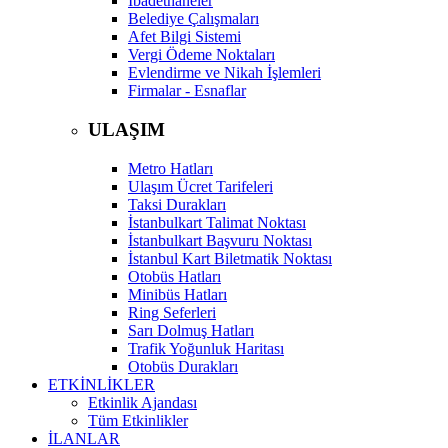
İbadethaneler
Belediye Çalışmaları
Afet Bilgi Sistemi
Vergi Ödeme Noktaları
Evlendirme ve Nikah İşlemleri
Firmalar - Esnaflar
ULAŞIM
Metro Hatları
Ulaşım Ücret Tarifeleri
Taksi Durakları
İstanbulkart Talimat Noktası
İstanbulkart Başvuru Noktası
İstanbul Kart Biletmatik Noktası
Otobüs Hatları
Minibüs Hatları
Ring Seferleri
Sarı Dolmuş Hatları
Trafik Yoğunluk Haritası
Otobüs Durakları
ETKİNLİKLER
Etkinlik Ajandası
Tüm Etkinlikler
İLANLAR