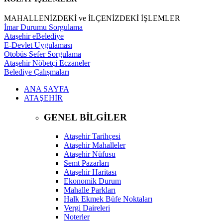
MAHALLENİZDEKİ ve İLÇENİZDEKİ İŞLEMLER
İmar Durumu Sorgulama
Ataşehir eBelediye
E-Devlet Uygulaması
Otobüs Sefer Sorgulama
Ataşehir Nöbetçi Eczaneler
Belediye Çalışmaları
ANA SAYFA
ATAŞEHİR
GENEL BİLGİLER
Ataşehir Tarihçesi
Ataşehir Mahalleler
Ataşehir Nüfusu
Semt Pazarları
Ataşehir Haritası
Ekonomik Durum
Mahalle Parkları
Halk Ekmek Büfe Noktaları
Vergi Daireleri
Noterler