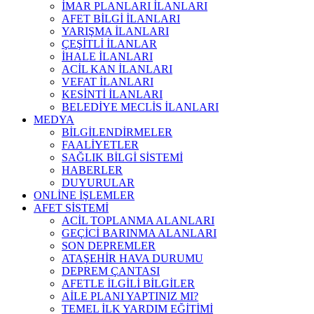
İMAR PLANLARI İLANLARI
AFET BİLGİ İLANLARI
YARIŞMA İLANLARI
ÇEŞİTLİ İLANLAR
İHALE İLANLARI
ACİL KAN İLANLARI
VEFAT İLANLARI
KESİNTİ İLANLARI
BELEDİYE MECLİS İLANLARI
MEDYA
BİLGİLENDİRMELER
FAALİYETLER
SAĞLIK BİLGİ SİSTEMİ
HABERLER
DUYURULAR
ONLİNE İŞLEMLER
AFET SİSTEMİ
ACİL TOPLANMA ALANLARI
GEÇİCİ BARINMA ALANLARI
SON DEPREMLER
ATAŞEHİR HAVA DURUMU
DEPREM ÇANTASI
AFETLE İLGİLİ BİLGİLER
AİLE PLANI YAPTINIZ MI?
TEMEL İLK YARDIM EĞİTİMİ