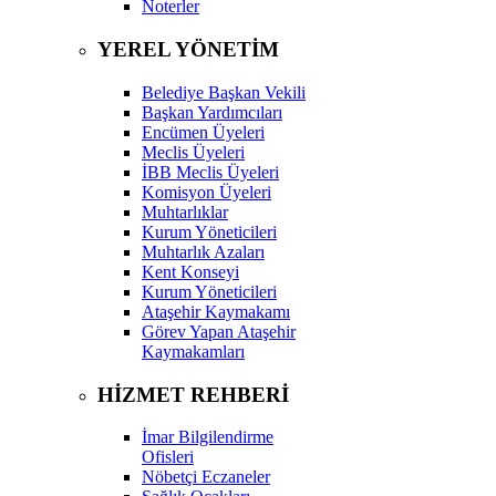
Noterler
YEREL YÖNETİM
Belediye Başkan Vekili
Başkan Yardımcıları
Encümen Üyeleri
Meclis Üyeleri
İBB Meclis Üyeleri
Komisyon Üyeleri
Muhtarlıklar
Kurum Yöneticileri
Muhtarlık Azaları
Kent Konseyi
Kurum Yöneticileri
Ataşehir Kaymakamı
Görev Yapan Ataşehir
Kaymakamları
HİZMET REHBERİ
İmar Bilgilendirme
Ofisleri
Nöbetçi Eczaneler