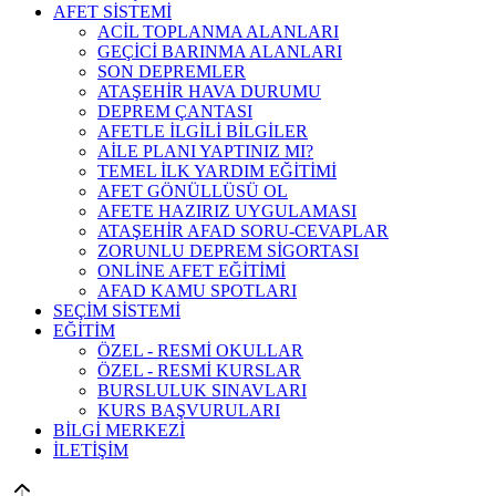
AFET SİSTEMİ
ACİL TOPLANMA ALANLARI
GEÇİCİ BARINMA ALANLARI
SON DEPREMLER
ATAŞEHİR HAVA DURUMU
DEPREM ÇANTASI
AFETLE İLGİLİ BİLGİLER
AİLE PLANI YAPTINIZ MI?
TEMEL İLK YARDIM EĞİTİMİ
AFET GÖNÜLLÜSÜ OL
AFETE HAZIRIZ UYGULAMASI
ATAŞEHİR AFAD SORU-CEVAPLAR
ZORUNLU DEPREM SİGORTASI
ONLİNE AFET EĞİTİMİ
AFAD KAMU SPOTLARI
SEÇİM SİSTEMİ
EĞİTİM
ÖZEL - RESMİ OKULLAR
ÖZEL - RESMİ KURSLAR
BURSLULUK SINAVLARI
KURS BAŞVURULARI
BİLGİ MERKEZİ
İLETİŞİM