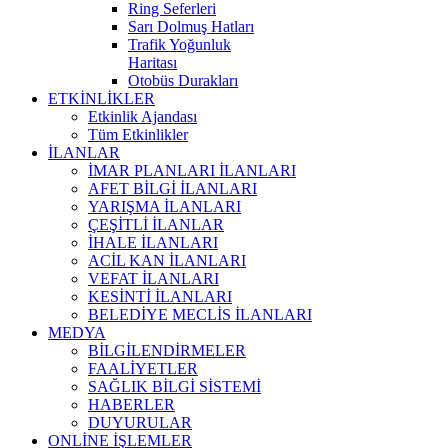
Ring Seferleri
Sarı Dolmuş Hatları
Trafik Yoğunluk
Haritası
Otobüs Durakları
ETKİNLİKLER
Etkinlik Ajandası
Tüm Etkinlikler
İLANLAR
İMAR PLANLARI İLANLARI
AFET BİLGİ İLANLARI
YARIŞMA İLANLARI
ÇEŞİTLİ İLANLAR
İHALE İLANLARI
ACİL KAN İLANLARI
VEFAT İLANLARI
KESİNTİ İLANLARI
BELEDİYE MECLİS İLANLARI
MEDYA
BİLGİLENDİRMELER
FAALİYETLER
SAĞLIK BİLGİ SİSTEMİ
HABERLER
DUYURULAR
ONLİNE İŞLEMLER