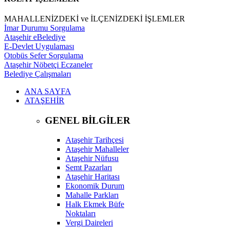
MAHALLENİZDEKİ ve İLÇENİZDEKİ İŞLEMLER
İmar Durumu Sorgulama
Ataşehir eBelediye
E-Devlet Uygulaması
Otobüs Sefer Sorgulama
Ataşehir Nöbetçi Eczaneler
Belediye Çalışmaları
ANA SAYFA
ATAŞEHİR
GENEL BİLGİLER
Ataşehir Tarihçesi
Ataşehir Mahalleler
Ataşehir Nüfusu
Semt Pazarları
Ataşehir Haritası
Ekonomik Durum
Mahalle Parkları
Halk Ekmek Büfe
Noktaları
Vergi Daireleri