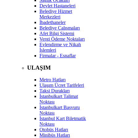
Sağlık Ocakları
Devlet Hastaneleri
Belediye Hizmet
Merkezleri
İbadethaneler
Belediye Çalışmaları
Afet Bilgi Sistemi
Vergi Ödeme Noktaları
Evlendirme ve Nikah
İşlemleri
Firmalar - Esnaflar
ULAŞIM
Metro Hatları
Ulaşım Ücret Tarifeleri
Taksi Durakları
İstanbulkart Talimat
Noktası
İstanbulkart Başvuru
Noktası
İstanbul Kart Biletmatik
Noktası
Otobüs Hatları
Minibüs Hatları