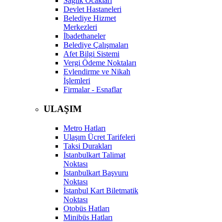
Sağlık Ocakları
Devlet Hastaneleri
Belediye Hizmet
Merkezleri
İbadethaneler
Belediye Çalışmaları
Afet Bilgi Sistemi
Vergi Ödeme Noktaları
Evlendirme ve Nikah
İşlemleri
Firmalar - Esnaflar
ULAŞIM
Metro Hatları
Ulaşım Ücret Tarifeleri
Taksi Durakları
İstanbulkart Talimat
Noktası
İstanbulkart Başvuru
Noktası
İstanbul Kart Biletmatik
Noktası
Otobüs Hatları
Minibüs Hatları