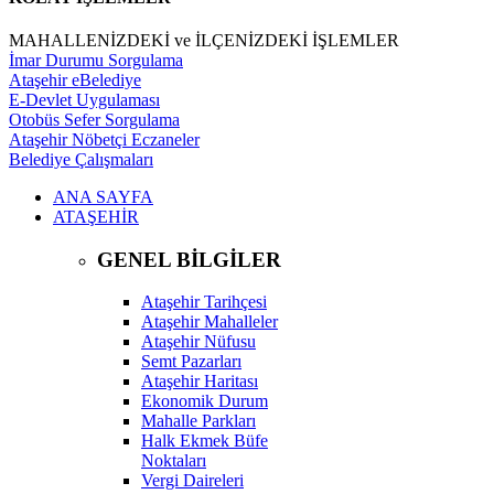
MAHALLENİZDEKİ ve İLÇENİZDEKİ İŞLEMLER
İmar Durumu Sorgulama
Ataşehir eBelediye
E-Devlet Uygulaması
Otobüs Sefer Sorgulama
Ataşehir Nöbetçi Eczaneler
Belediye Çalışmaları
ANA SAYFA
ATAŞEHİR
GENEL BİLGİLER
Ataşehir Tarihçesi
Ataşehir Mahalleler
Ataşehir Nüfusu
Semt Pazarları
Ataşehir Haritası
Ekonomik Durum
Mahalle Parkları
Halk Ekmek Büfe
Noktaları
Vergi Daireleri