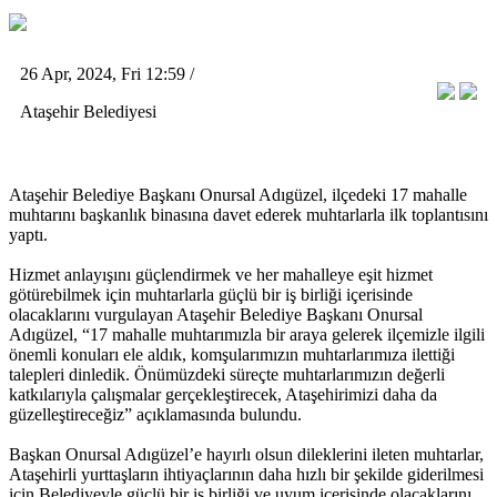
26 Apr, 2024, Fri 12:59 /
Ataşehir Belediyesi
Ataşehir Belediye Başkanı Onursal Adıgüzel, ilçedeki 17 mahalle
muhtarını başkanlık binasına davet ederek muhtarlarla ilk toplantısını
yaptı.
Hizmet anlayışını güçlendirmek ve her mahalleye eşit hizmet
götürebilmek için muhtarlarla güçlü bir iş birliği içerisinde
olacaklarını vurgulayan Ataşehir Belediye Başkanı Onursal
Adıgüzel, “17 mahalle muhtarımızla bir araya gelerek ilçemizle ilgili
önemli konuları ele aldık, komşularımızın muhtarlarımıza ilettiği
talepleri dinledik. Önümüzdeki süreçte muhtarlarımızın değerli
katkılarıyla çalışmalar gerçekleştirecek, Ataşehirimizi daha da
güzelleştireceğiz” açıklamasında bulundu.
Başkan Onursal Adıgüzel’e hayırlı olsun dileklerini ileten muhtarlar,
Ataşehirli yurttaşların ihtiyaçlarının daha hızlı bir şekilde giderilmesi
için Belediyeyle güçlü bir iş birliği ve uyum içerisinde olacaklarını