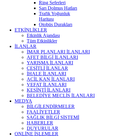
Ring Seferleri
Sarı Dolmuş Hatları
Trafik Yoğunluk
Haritası
Otobüs Durakları
ETKİNLİKLER
Etkinlik Ajandası
Tüm Etkinlikler
İLANLAR
İMAR PLANLARI İLANLARI
AFET BİLGİ İLANLARI
YARIŞMA İLANLARI
ÇEŞİTLİ İLANLAR
İHALE İLANLARI
ACİL KAN İLANLARI
VEFAT İLANLARI
KESİNTİ İLANLARI
BELEDİYE MECLİS İLANLARI
MEDYA
BİLGİLENDİRMELER
FAALİYETLER
SAĞLIK BİLGİ SİSTEMİ
HABERLER
DUYURULAR
ONLİNE İŞLEMLER