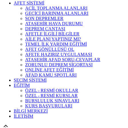
AFET SİSTEMİ
ACİL TOPLANMA ALANLARI
GEÇİCİ BARINMA ALANLARI
SON DEPREMLER
ATAŞEHİR HAVA DURUMU
DEPREM ÇANTASI
AFETLE İLGİLİ BİLGİLER
AİLE PLANI YAPTINIZ MI?
TEMEL İLK YARDIM EĞİTİMİ
AFET GÖNÜLLÜSÜ OL
AFETE HAZIRIZ UYGULAMASI
ATAŞEHİR AFAD SORU-CEVAPLAR
ZORUNLU DEPREM SİGORTASI
ONLİNE AFET EĞİTİMİ
AFAD KAMU SPOTLARI
SEÇİM SİSTEMİ
EĞİTİM
ÖZEL - RESMİ OKULLAR
ÖZEL - RESMİ KURSLAR
BURSLULUK SINAVLARI
KURS BAŞVURULARI
BİLGİ MERKEZİ
İLETİŞİM