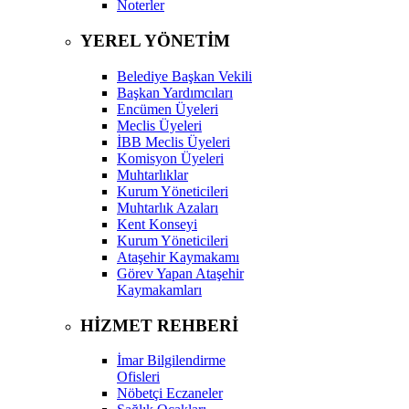
Noterler
YEREL YÖNETİM
Belediye Başkan Vekili
Başkan Yardımcıları
Encümen Üyeleri
Meclis Üyeleri
İBB Meclis Üyeleri
Komisyon Üyeleri
Muhtarlıklar
Kurum Yöneticileri
Muhtarlık Azaları
Kent Konseyi
Kurum Yöneticileri
Ataşehir Kaymakamı
Görev Yapan Ataşehir
Kaymakamları
HİZMET REHBERİ
İmar Bilgilendirme
Ofisleri
Nöbetçi Eczaneler