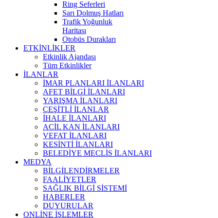
Ring Seferleri
Sarı Dolmuş Hatları
Trafik Yoğunluk
Haritası
Otobüs Durakları
ETKİNLİKLER
Etkinlik Ajandası
Tüm Etkinlikler
İLANLAR
İMAR PLANLARI İLANLARI
AFET BİLGİ İLANLARI
YARIŞMA İLANLARI
ÇEŞİTLİ İLANLAR
İHALE İLANLARI
ACİL KAN İLANLARI
VEFAT İLANLARI
KESİNTİ İLANLARI
BELEDİYE MECLİS İLANLARI
MEDYA
BİLGİLENDİRMELER
FAALİYETLER
SAĞLIK BİLGİ SİSTEMİ
HABERLER
DUYURULAR
ONLİNE İŞLEMLER