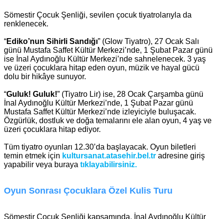
Sömestir Çocuk Şenliği, sevilen çocuk tiyatrolarıyla da
renklenecek.
“
Ediko’nun Sihirli Sandığı
” (Glow Tiyatro), 27 Ocak Salı
günü Mustafa Saffet Kültür Merkezi’nde, 1 Şubat Pazar günü
ise İnal Aydınoğlu Kültür Merkezi’nde sahnelenecek. 3 yaş
ve üzeri çocuklara hitap eden oyun, müzik ve hayal gücü
dolu bir hikâye sunuyor.
“
Guluk! Guluk!
” (Tiyatro Lir) ise, 28 Ocak Çarşamba günü
İnal Aydınoğlu Kültür Merkezi’nde, 1 Şubat Pazar günü
Mustafa Saffet Kültür Merkezi’nde izleyiciyle buluşacak.
Özgürlük, dostluk ve doğa temalarını ele alan oyun, 4 yaş ve
üzeri çocuklara hitap ediyor.
Tüm tiyatro oyunları 12.30’da başlayacak. Oyun biletleri
temin etmek için
kultursanat.atasehir.bel.tr
adresine giriş
yapabilir veya buraya
tıklayabilirsiniz.
Oyun Sonrası Çocuklara Özel Kulis Turu
Sömestir Çocuk Şenliği kapsamında, İnal Aydınoğlu Kültür