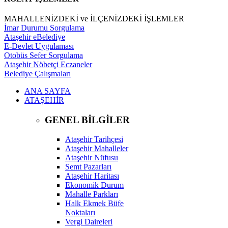
MAHALLENİZDEKİ ve İLÇENİZDEKİ İŞLEMLER
İmar Durumu Sorgulama
Ataşehir eBelediye
E-Devlet Uygulaması
Otobüs Sefer Sorgulama
Ataşehir Nöbetçi Eczaneler
Belediye Çalışmaları
ANA SAYFA
ATAŞEHİR
GENEL BİLGİLER
Ataşehir Tarihçesi
Ataşehir Mahalleler
Ataşehir Nüfusu
Semt Pazarları
Ataşehir Haritası
Ekonomik Durum
Mahalle Parkları
Halk Ekmek Büfe
Noktaları
Vergi Daireleri