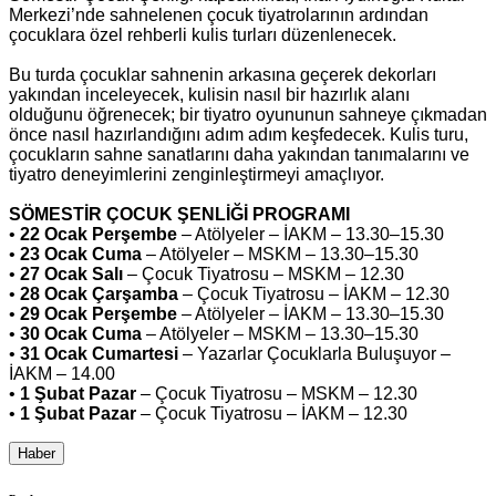
Merkezi’nde sahnelenen çocuk tiyatrolarının ardından
çocuklara özel rehberli kulis turları düzenlenecek.
Bu turda çocuklar sahnenin arkasına geçerek dekorları
yakından inceleyecek, kulisin nasıl bir hazırlık alanı
olduğunu öğrenecek; bir tiyatro oyununun sahneye çıkmadan
önce nasıl hazırlandığını adım adım keşfedecek. Kulis turu,
çocukların sahne sanatlarını daha yakından tanımalarını ve
tiyatro deneyimlerini zenginleştirmeyi amaçlıyor.
SÖMESTİR ÇOCUK ŞENLİĞİ PROGRAMI
•
22 Ocak Perşembe
– Atölyeler – İAKM – 13.30–15.30
•
23 Ocak Cuma
– Atölyeler – MSKM – 13.30–15.30
•
27 Ocak Salı
– Çocuk Tiyatrosu – MSKM – 12.30
•
28 Ocak Çarşamba
– Çocuk Tiyatrosu – İAKM – 12.30
•
29 Ocak Perşembe
– Atölyeler – İAKM – 13.30–15.30
•
30 Ocak Cuma
– Atölyeler – MSKM – 13.30–15.30
•
31 Ocak Cumartesi
– Yazarlar Çocuklarla Buluşuyor –
İAKM – 14.00
•
1 Şubat Pazar
– Çocuk Tiyatrosu – MSKM – 12.30
•
1 Şubat Pazar
– Çocuk Tiyatrosu – İAKM – 12.30
Haber