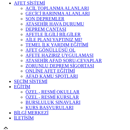
AFET SİSTEMİ
ACİL TOPLANMA ALANLARI
GEÇİCİ BARINMA ALANLARI
SON DEPREMLER
ATAŞEHİR HAVA DURUMU
DEPREM ÇANTASI
AFETLE İLGİLİ BİLGİLER
AİLE PLANI YAPTINIZ MI?
TEMEL İLK YARDIM EĞİTİMİ
AFET GÖNÜLLÜSÜ OL
AFETE HAZIRIZ UYGULAMASI
ATAŞEHİR AFAD SORU-CEVAPLAR
ZORUNLU DEPREM SİGORTASI
ONLİNE AFET EĞİTİMİ
AFAD KAMU SPOTLARI
SEÇİM SİSTEMİ
EĞİTİM
ÖZEL - RESMİ OKULLAR
ÖZEL - RESMİ KURSLAR
BURSLULUK SINAVLARI
KURS BAŞVURULARI
BİLGİ MERKEZİ
İLETİŞİM