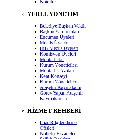
Noterler
YEREL YÖNETİM
Belediye Başkan Vekili
Başkan Yardımcıları
Encümen Üyeleri
Meclis Üyeleri
İBB Meclis Üyeleri
Komisyon Üyeleri
Muhtarlıklar
Kurum Yöneticileri
Muhtarlık Azaları
Kent Konseyi
Kurum Yöneticileri
Ataşehir Kaymakamı
Görev Yapan Ataşehir
Kaymakamları
HİZMET REHBERİ
İmar Bilgilendirme
Ofisleri
Nöbetçi Eczaneler