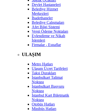
Sağlık Ocakları
Devlet Hastaneleri
Belediye Hizmet
Merkezleri
İbadethaneler
Belediye Çalışmaları
Afet Bilgi Sistemi
Vergi Ödeme Noktaları
Evlendirme ve Nikah
İşlemleri
Firmalar - Esnaflar
ULAŞIM
Metro Hatları
Ulaşım Ücret Tarifeleri
Taksi Durakları
İstanbulkart Talimat
Noktası
İstanbulkart Başvuru
Noktası
İstanbul Kart Biletmatik
Noktası
Otobüs Hatları
Minibüs Hatları