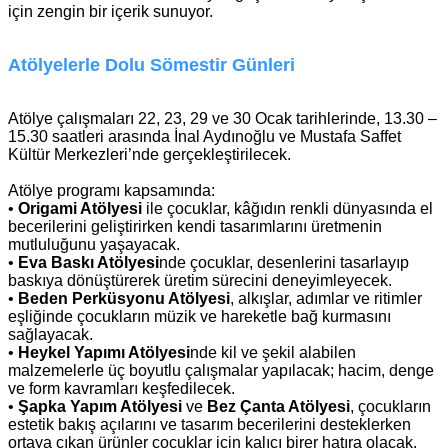
için zengin bir içerik sunuyor.
Atölyelerle Dolu Sömestir Günleri
Atölye çalışmaları 22, 23, 29 ve 30 Ocak tarihlerinde, 13.30 –
15.30 saatleri arasında İnal Aydınoğlu ve Mustafa Saffet
Kültür Merkezleri’nde gerçekleştirilecek.
Atölye programı kapsamında:
•
Origami Atölyesi
ile çocuklar, kâğıdın renkli dünyasında el
becerilerini geliştirirken kendi tasarımlarını üretmenin
mutluluğunu yaşayacak.
•
Eva Baskı Atölyesi
nde çocuklar, desenlerini tasarlayıp
baskıya dönüştürerek üretim sürecini deneyimleyecek.
•
Beden Perküsyonu Atölyesi
, alkışlar, adımlar ve ritimler
eşliğinde çocukların müzik ve hareketle bağ kurmasını
sağlayacak.
•
Heykel Yapımı Atölyesi
nde kil ve şekil alabilen
malzemelerle üç boyutlu çalışmalar yapılacak; hacim, denge
ve form kavramları keşfedilecek.
•
Şapka Yapım Atölyesi
ve
Bez Çanta Atölyesi
, çocukların
estetik bakış açılarını ve tasarım becerilerini desteklerken
ortaya çıkan ürünler çocuklar için kalıcı birer hatıra olacak.