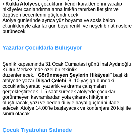
•
Kukla Atölyesi
, çocukların kendi karakterlerini yaratıp
hikâyeler canlandırmalarına imkân tanırken iletişim ve
özgüven becerilerini güçlendirecek.
Atölye günlerinde ayrıca yüz boyama ve sosis balon
etkinlikleriyle alanlar gün boyu renkli ve neşeli bir atmosfere
bürünecek.
Yazarlar Çocuklarla Buluşuyor
Şenlik kapsamında 31 Ocak Cumartesi günü İnal Aydınoğlu
Kültür Merkezi’nde özel bir etkinlik
düzenlenecek.
“Görünmeyen Şeylerin Hikâyesi”
başlıklı
atölyede yazar
Dilşad Çelebi
, 8–10 yaş grubundaki
çocuklarla yaratıcı yazarlık ve drama çalışmaları
gerçekleştirecek. 1,5 saat sürecek atölyede çocuklar;
görünmeyen kavramlardan yola çıkarak hikâyeler
oluşturacak, yazı ve beden diliyle hayal güçlerini ifade
edecek. Atölye 14.00’te başlayacak ve kontenjanı 20 kişi ile
sınırlı olacak.
Çocuk Tiyatroları Sahnede