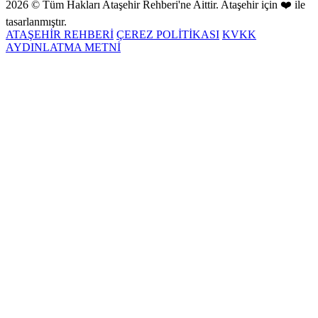
2026 © Tüm Hakları Ataşehir Rehberi'ne Aittir. Ataşehir için ❤️ ile
tasarlanmıştır.
ATAŞEHİR REHBERİ
ÇEREZ POLİTİKASI
KVKK
AYDINLATMA METNİ