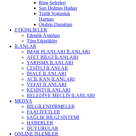
Ring Seferleri
Sarı Dolmuş Hatları
Trafik Yoğunluk
Haritası
Otobüs Durakları
ETKİNLİKLER
Etkinlik Ajandası
Tüm Etkinlikler
İLANLAR
İMAR PLANLARI İLANLARI
AFET BİLGİ İLANLARI
YARIŞMA İLANLARI
ÇEŞİTLİ İLANLAR
İHALE İLANLARI
ACİL KAN İLANLARI
VEFAT İLANLARI
KESİNTİ İLANLARI
BELEDİYE MECLİS İLANLARI
MEDYA
BİLGİLENDİRMELER
FAALİYETLER
SAĞLIK BİLGİ SİSTEMİ
HABERLER
DUYURULAR
ONLİNE İŞLEMLER