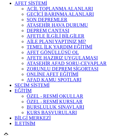
AFET SİSTEMİ
ACİL TOPLANMA ALANLARI
GEÇİCİ BARINMA ALANLARI
SON DEPREMLER
ATAŞEHİR HAVA DURUMU
DEPREM ÇANTASI
AFETLE İLGİLİ BİLGİLER
AİLE PLANI YAPTINIZ MI?
TEMEL İLK YARDIM EĞİTİMİ
AFET GÖNÜLLÜSÜ OL
AFETE HAZIRIZ UYGULAMASI
ATAŞEHİR AFAD SORU-CEVAPLAR
ZORUNLU DEPREM SİGORTASI
ONLİNE AFET EĞİTİMİ
AFAD KAMU SPOTLARI
SEÇİM SİSTEMİ
EĞİTİM
ÖZEL - RESMİ OKULLAR
ÖZEL - RESMİ KURSLAR
BURSLULUK SINAVLARI
KURS BAŞVURULARI
BİLGİ MERKEZİ
İLETİŞİM