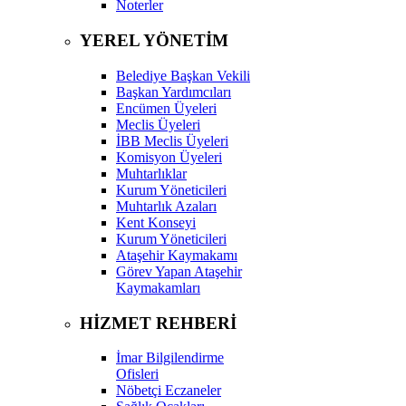
Noterler
YEREL YÖNETİM
Belediye Başkan Vekili
Başkan Yardımcıları
Encümen Üyeleri
Meclis Üyeleri
İBB Meclis Üyeleri
Komisyon Üyeleri
Muhtarlıklar
Kurum Yöneticileri
Muhtarlık Azaları
Kent Konseyi
Kurum Yöneticileri
Ataşehir Kaymakamı
Görev Yapan Ataşehir
Kaymakamları
HİZMET REHBERİ
İmar Bilgilendirme
Ofisleri
Nöbetçi Eczaneler