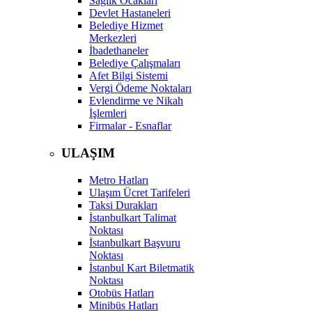
Sağlık Ocakları
Devlet Hastaneleri
Belediye Hizmet
Merkezleri
İbadethaneler
Belediye Çalışmaları
Afet Bilgi Sistemi
Vergi Ödeme Noktaları
Evlendirme ve Nikah
İşlemleri
Firmalar - Esnaflar
ULAŞIM
Metro Hatları
Ulaşım Ücret Tarifeleri
Taksi Durakları
İstanbulkart Talimat
Noktası
İstanbulkart Başvuru
Noktası
İstanbul Kart Biletmatik
Noktası
Otobüs Hatları
Minibüs Hatları