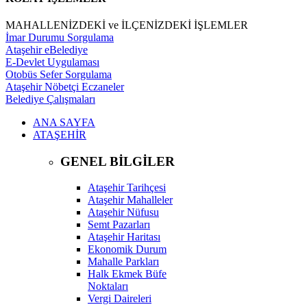
MAHALLENİZDEKİ ve İLÇENİZDEKİ İŞLEMLER
İmar Durumu Sorgulama
Ataşehir eBelediye
E-Devlet Uygulaması
Otobüs Sefer Sorgulama
Ataşehir Nöbetçi Eczaneler
Belediye Çalışmaları
ANA SAYFA
ATAŞEHİR
GENEL BİLGİLER
Ataşehir Tarihçesi
Ataşehir Mahalleler
Ataşehir Nüfusu
Semt Pazarları
Ataşehir Haritası
Ekonomik Durum
Mahalle Parkları
Halk Ekmek Büfe
Noktaları
Vergi Daireleri