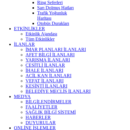
Ring Seferleri
Sarı Dolmuş Hatları
Trafik Yoğunluk
Haritası
Otobüs Durakları
ETKİNLİKLER
Etkinlik Ajandası
Tüm Etkinlikler
İLANLAR
İMAR PLANLARI İLANLARI
AFET BİLGİ İLANLARI
YARIŞMA İLANLARI
ÇEŞİTLİ İLANLAR
İHALE İLANLARI
ACİL KAN İLANLARI
VEFAT İLANLARI
KESİNTİ İLANLARI
BELEDİYE MECLİS İLANLARI
MEDYA
BİLGİLENDİRMELER
FAALİYETLER
SAĞLIK BİLGİ SİSTEMİ
HABERLER
DUYURULAR
ONLİNE İŞLEMLER