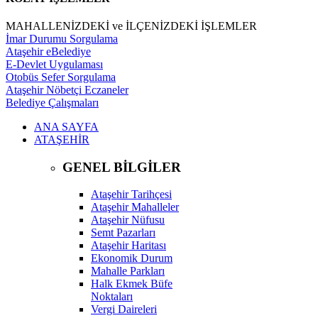
MAHALLENİZDEKİ ve İLÇENİZDEKİ İŞLEMLER
İmar Durumu Sorgulama
Ataşehir eBelediye
E-Devlet Uygulaması
Otobüs Sefer Sorgulama
Ataşehir Nöbetçi Eczaneler
Belediye Çalışmaları
ANA SAYFA
ATAŞEHİR
GENEL BİLGİLER
Ataşehir Tarihçesi
Ataşehir Mahalleler
Ataşehir Nüfusu
Semt Pazarları
Ataşehir Haritası
Ekonomik Durum
Mahalle Parkları
Halk Ekmek Büfe
Noktaları
Vergi Daireleri