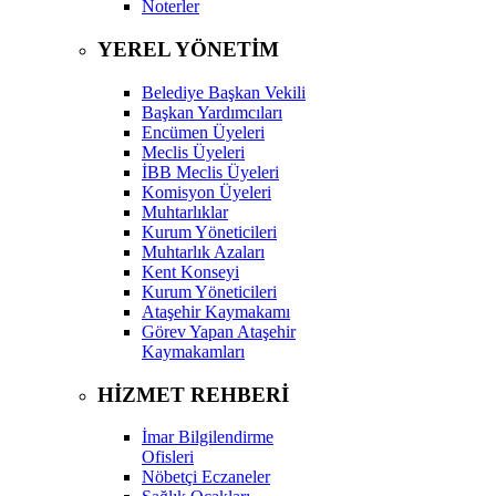
Noterler
YEREL YÖNETİM
Belediye Başkan Vekili
Başkan Yardımcıları
Encümen Üyeleri
Meclis Üyeleri
İBB Meclis Üyeleri
Komisyon Üyeleri
Muhtarlıklar
Kurum Yöneticileri
Muhtarlık Azaları
Kent Konseyi
Kurum Yöneticileri
Ataşehir Kaymakamı
Görev Yapan Ataşehir
Kaymakamları
HİZMET REHBERİ
İmar Bilgilendirme
Ofisleri
Nöbetçi Eczaneler