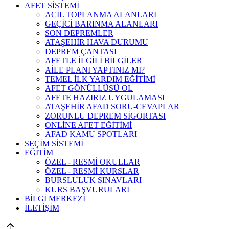
AFET SİSTEMİ
ACİL TOPLANMA ALANLARI
GEÇİCİ BARINMA ALANLARI
SON DEPREMLER
ATAŞEHİR HAVA DURUMU
DEPREM ÇANTASI
AFETLE İLGİLİ BİLGİLER
AİLE PLANI YAPTINIZ MI?
TEMEL İLK YARDIM EĞİTİMİ
AFET GÖNÜLLÜSÜ OL
AFETE HAZIRIZ UYGULAMASI
ATAŞEHİR AFAD SORU-CEVAPLAR
ZORUNLU DEPREM SİGORTASI
ONLİNE AFET EĞİTİMİ
AFAD KAMU SPOTLARI
SEÇİM SİSTEMİ
EĞİTİM
ÖZEL - RESMİ OKULLAR
ÖZEL - RESMİ KURSLAR
BURSLULUK SINAVLARI
KURS BAŞVURULARI
BİLGİ MERKEZİ
İLETİŞİM