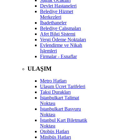
Sağlık Ocakları
Devlet Hastaneleri
Belediye Hizmet
Merkezleri
İbadethaneler
Belediye Çalışmaları
Afet Bilgi Sistemi
Vergi Ödeme Noktaları
Evlendirme ve Nikah
İşlemleri
Firmalar - Esnaflar
ULAŞIM
Metro Hatları
Ulaşım Ücret Tarifeleri
Taksi Durakları
İstanbulkart Talimat
Noktası
İstanbulkart Başvuru
Noktası
İstanbul Kart Biletmatik
Noktası
Otobüs Hatları
Minibüs Hatları