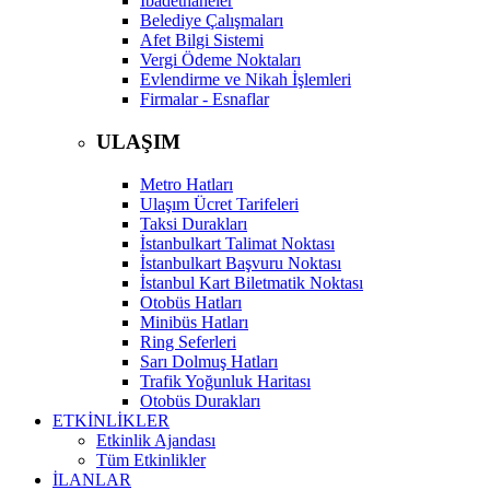
İbadethaneler
Belediye Çalışmaları
Afet Bilgi Sistemi
Vergi Ödeme Noktaları
Evlendirme ve Nikah İşlemleri
Firmalar - Esnaflar
ULAŞIM
Metro Hatları
Ulaşım Ücret Tarifeleri
Taksi Durakları
İstanbulkart Talimat Noktası
İstanbulkart Başvuru Noktası
İstanbul Kart Biletmatik Noktası
Otobüs Hatları
Minibüs Hatları
Ring Seferleri
Sarı Dolmuş Hatları
Trafik Yoğunluk Haritası
Otobüs Durakları
ETKİNLİKLER
Etkinlik Ajandası
Tüm Etkinlikler
İLANLAR