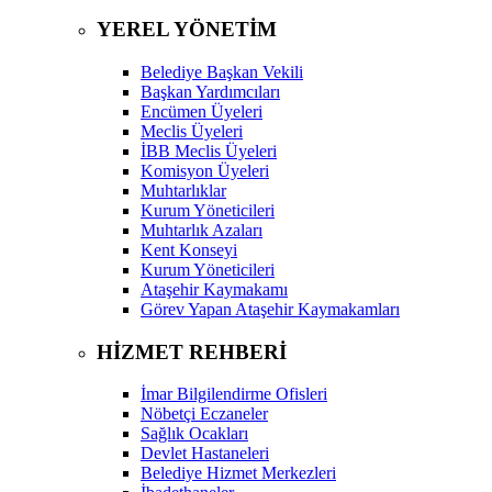
YEREL YÖNETİM
Belediye Başkan Vekili
Başkan Yardımcıları
Encümen Üyeleri
Meclis Üyeleri
İBB Meclis Üyeleri
Komisyon Üyeleri
Muhtarlıklar
Kurum Yöneticileri
Muhtarlık Azaları
Kent Konseyi
Kurum Yöneticileri
Ataşehir Kaymakamı
Görev Yapan Ataşehir Kaymakamları
HİZMET REHBERİ
İmar Bilgilendirme Ofisleri
Nöbetçi Eczaneler
Sağlık Ocakları
Devlet Hastaneleri
Belediye Hizmet Merkezleri