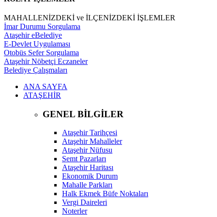
MAHALLENİZDEKİ ve İLÇENİZDEKİ İŞLEMLER
İmar Durumu Sorgulama
Ataşehir eBelediye
E-Devlet Uygulaması
Otobüs Sefer Sorgulama
Ataşehir Nöbetçi Eczaneler
Belediye Çalışmaları
ANA SAYFA
ATAŞEHİR
GENEL BİLGİLER
Ataşehir Tarihçesi
Ataşehir Mahalleler
Ataşehir Nüfusu
Semt Pazarları
Ataşehir Haritası
Ekonomik Durum
Mahalle Parkları
Halk Ekmek Büfe Noktaları
Vergi Daireleri
Noterler