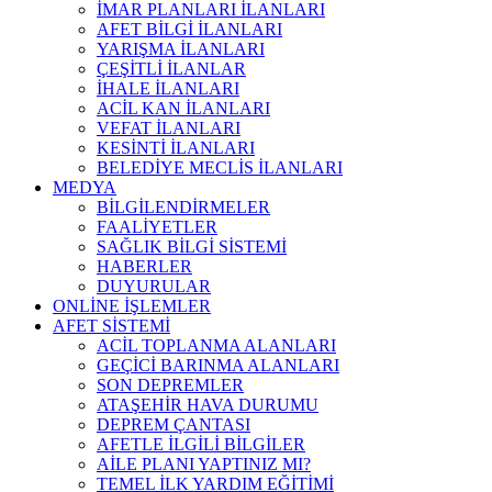
İMAR PLANLARI İLANLARI
AFET BİLGİ İLANLARI
YARIŞMA İLANLARI
ÇEŞİTLİ İLANLAR
İHALE İLANLARI
ACİL KAN İLANLARI
VEFAT İLANLARI
KESİNTİ İLANLARI
BELEDİYE MECLİS İLANLARI
MEDYA
BİLGİLENDİRMELER
FAALİYETLER
SAĞLIK BİLGİ SİSTEMİ
HABERLER
DUYURULAR
ONLİNE İŞLEMLER
AFET SİSTEMİ
ACİL TOPLANMA ALANLARI
GEÇİCİ BARINMA ALANLARI
SON DEPREMLER
ATAŞEHİR HAVA DURUMU
DEPREM ÇANTASI
AFETLE İLGİLİ BİLGİLER
AİLE PLANI YAPTINIZ MI?
TEMEL İLK YARDIM EĞİTİMİ