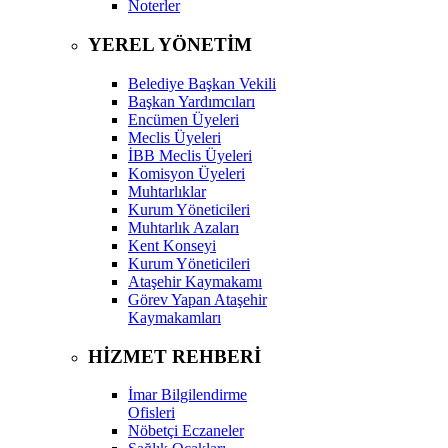
Noterler
YEREL YÖNETİM
Belediye Başkan Vekili
Başkan Yardımcıları
Encümen Üyeleri
Meclis Üyeleri
İBB Meclis Üyeleri
Komisyon Üyeleri
Muhtarlıklar
Kurum Yöneticileri
Muhtarlık Azaları
Kent Konseyi
Kurum Yöneticileri
Ataşehir Kaymakamı
Görev Yapan Ataşehir
Kaymakamları
HİZMET REHBERİ
İmar Bilgilendirme
Ofisleri
Nöbetçi Eczaneler