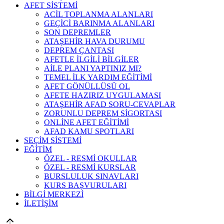
AFET SİSTEMİ
ACİL TOPLANMA ALANLARI
GEÇİCİ BARINMA ALANLARI
SON DEPREMLER
ATAŞEHİR HAVA DURUMU
DEPREM ÇANTASI
AFETLE İLGİLİ BİLGİLER
AİLE PLANI YAPTINIZ MI?
TEMEL İLK YARDIM EĞİTİMİ
AFET GÖNÜLLÜSÜ OL
AFETE HAZIRIZ UYGULAMASI
ATAŞEHİR AFAD SORU-CEVAPLAR
ZORUNLU DEPREM SİGORTASI
ONLİNE AFET EĞİTİMİ
AFAD KAMU SPOTLARI
SEÇİM SİSTEMİ
EĞİTİM
ÖZEL - RESMİ OKULLAR
ÖZEL - RESMİ KURSLAR
BURSLULUK SINAVLARI
KURS BAŞVURULARI
BİLGİ MERKEZİ
İLETİŞİM