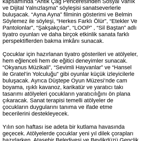
kapsamında “Antik Çağ Penceresinden Sosyal Varlık
ve Dijital Yalnızlaşma” söyleşisi sanatseverlerle
buluşacak. “Ayna Ayna” filminin gösterimi ve Belmin
Söylemez ile söyleşi, “Herkes Farklı Ölür”, “Etekler Ve
Pantolonlar”, “Şakşakçılar”, “LOOP” , “Sil Baştan” adlı
tiyatro oyunları ve daha birçok etkinlik sanata farklı
perspektiflerden bakma imkânı sunacak.
Çocuklar için hazırlanan tiyatro gösterileri ve atölyeler,
hem eğlenceli hem de eğitici deneyimler sunacak.
“Okyanus Müzikali”, “Sevimli Hayvanlar” ve “Hansel
ile Gratel’in Yolculuğu” gibi oyunlar küçük izleyicilerle
buluşacak. Ayrıca Düştepe Oyun Müzesi’nde cam
boyama, ışıklı kavanoz, karikatür ve yaratıcı takı
tasarımı atölyeleri çocukların yaratıcılığını ön plana
çıkaracak. Sanat terapisi temelli atölyeler de
çocukların duygularını tanıma ve ifade etme
becerilerini destekleyecek.
Yılın son haftası ise adeta bir kutlama havasında
geçecek. Atölyelerde çocuklar yeni yıl dilek çorapları
hazırlarken, Ataşehir Belediyesi ve Beylikdüzü Gençlik