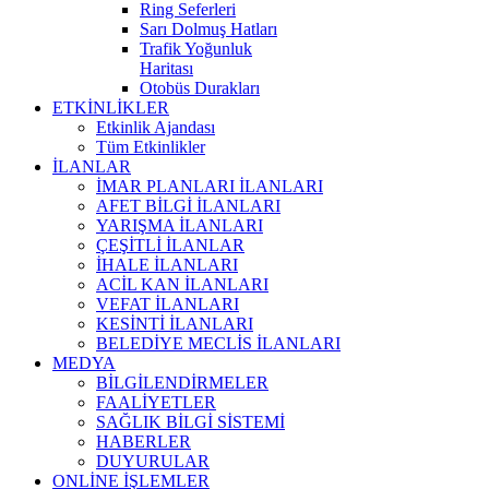
Ring Seferleri
Sarı Dolmuş Hatları
Trafik Yoğunluk
Haritası
Otobüs Durakları
ETKİNLİKLER
Etkinlik Ajandası
Tüm Etkinlikler
İLANLAR
İMAR PLANLARI İLANLARI
AFET BİLGİ İLANLARI
YARIŞMA İLANLARI
ÇEŞİTLİ İLANLAR
İHALE İLANLARI
ACİL KAN İLANLARI
VEFAT İLANLARI
KESİNTİ İLANLARI
BELEDİYE MECLİS İLANLARI
MEDYA
BİLGİLENDİRMELER
FAALİYETLER
SAĞLIK BİLGİ SİSTEMİ
HABERLER
DUYURULAR
ONLİNE İŞLEMLER