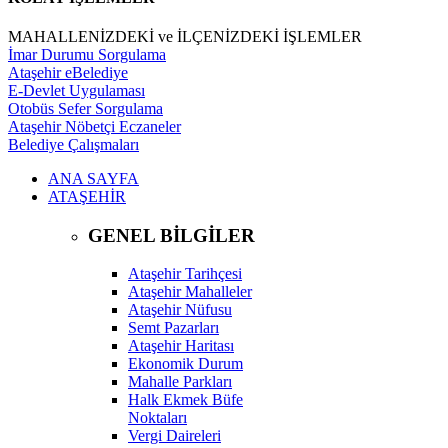
MAHALLENİZDEKİ ve İLÇENİZDEKİ İŞLEMLER
İmar Durumu Sorgulama
Ataşehir eBelediye
E-Devlet Uygulaması
Otobüs Sefer Sorgulama
Ataşehir Nöbetçi Eczaneler
Belediye Çalışmaları
ANA SAYFA
ATAŞEHİR
GENEL BİLGİLER
Ataşehir Tarihçesi
Ataşehir Mahalleler
Ataşehir Nüfusu
Semt Pazarları
Ataşehir Haritası
Ekonomik Durum
Mahalle Parkları
Halk Ekmek Büfe
Noktaları
Vergi Daireleri