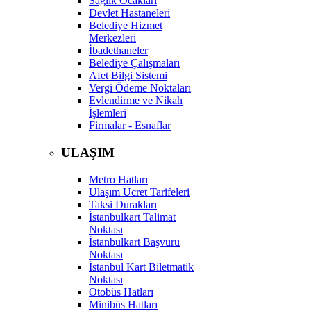
Sağlık Ocakları
Devlet Hastaneleri
Belediye Hizmet
Merkezleri
İbadethaneler
Belediye Çalışmaları
Afet Bilgi Sistemi
Vergi Ödeme Noktaları
Evlendirme ve Nikah
İşlemleri
Firmalar - Esnaflar
ULAŞIM
Metro Hatları
Ulaşım Ücret Tarifeleri
Taksi Durakları
İstanbulkart Talimat
Noktası
İstanbulkart Başvuru
Noktası
İstanbul Kart Biletmatik
Noktası
Otobüs Hatları
Minibüs Hatları