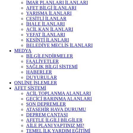
İMAR PLANLARI İLANLARI
AFET BİLGİ İLANLARI
YARIŞMA İLANLARI
ÇEŞİTLİ İLANLAR
İHALE İLANLARI
ACİL KAN İLANLARI
VEFAT İLANLARI
KESİNTİ İLANLARI
BELEDİYE MECLİS İLANLARI
MEDYA
BİLGİLENDİRMELER
FAALİYETLER
SAĞLIK BİLGİ SİSTEMİ
HABERLER
DUYURULAR
ONLİNE İŞLEMLER
AFET SİSTEMİ
ACİL TOPLANMA ALANLARI
GEÇİCİ BARINMA ALANLARI
SON DEPREMLER
ATAŞEHİR HAVA DURUMU
DEPREM ÇANTASI
AFETLE İLGİLİ BİLGİLER
AİLE PLANI YAPTINIZ MI?
TEMEL İLK YARDIM EĞİTİMİ