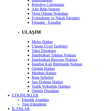
İbadethaneler
Belediye Çalışmaları
Afet Bilgi Sistemi
Vergi Ödeme Noktaları
Evlendirme ve Nikah İşlemleri
Firmalar - Esnaflar
ULAŞIM
Metro Hatları
Ulaşım Ücret Tarifeleri
Taksi Durakları
İstanbulkart Talimat Noktası
İstanbulkart Başvuru Noktası
İstanbul Kart Biletmatik Noktası
Otobüs Hatları
Minibüs Hatları
Ring Seferleri
Sarı Dolmuş Hatları
Trafik Yoğunluk Haritası
Otobüs Durakları
ETKİNLİKLER
Etkinlik Ajandası
Tüm Etkinlikler
İLANLAR