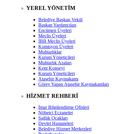
YEREL YÖNETİM
Belediye Başkan Vekili
Başkan Yardımcıları
Encümen Üyeleri
Meclis Üyeleri
İBB Meclis Üyeleri
Komisyon Üyeleri
Muhtarlıklar
Kurum Yöneticileri
Muhtarlık Azaları
Kent Konseyi
Kurum Yöneticileri
Ataşehir Kaymakamı
Görev Yapan Ataşehir Kaymakamları
HİZMET REHBERİ
İmar Bilgilendirme Ofisleri
Nöbetçi Eczaneler
Sağlık Ocakları
Devlet Hastaneleri
Belediye Hizmet Merkezleri