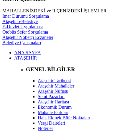
MAHALLENİZDEKİ ve İLÇENİZDEKİ İŞLEMLER
İmar Durumu Sorgulama
Ataşehir eBelediye
E-Devlet Uygulaması
Otobüs Sefer Sorgulama
Ataşehir Nöbetçi Eczaneler
Belediye Çalışmaları
ANA SAYFA
ATAŞEHİR
GENEL BİLGİLER
Ataşehir Tarihçesi
Ataşehir Mahalleler
Ataşehir Nüfusu
Semt Pazarları
Ataşehir Haritası
Ekonomik Durum
Mahalle Parkları
Halk Ekmek Büfe Noktaları
Vergi Daireleri
Noterler