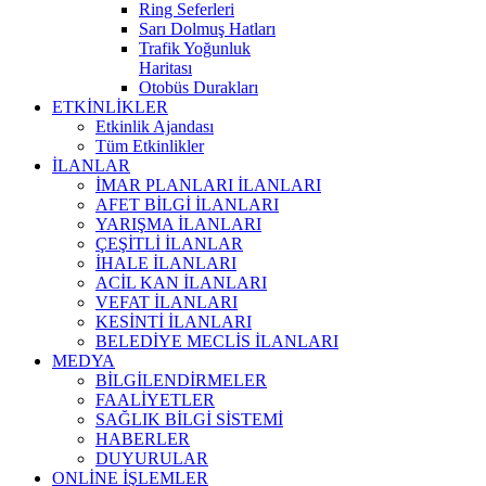
Ring Seferleri
Sarı Dolmuş Hatları
Trafik Yoğunluk
Haritası
Otobüs Durakları
ETKİNLİKLER
Etkinlik Ajandası
Tüm Etkinlikler
İLANLAR
İMAR PLANLARI İLANLARI
AFET BİLGİ İLANLARI
YARIŞMA İLANLARI
ÇEŞİTLİ İLANLAR
İHALE İLANLARI
ACİL KAN İLANLARI
VEFAT İLANLARI
KESİNTİ İLANLARI
BELEDİYE MECLİS İLANLARI
MEDYA
BİLGİLENDİRMELER
FAALİYETLER
SAĞLIK BİLGİ SİSTEMİ
HABERLER
DUYURULAR
ONLİNE İŞLEMLER