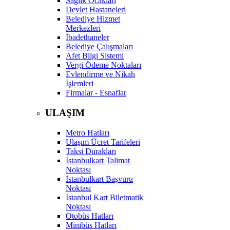
Sağlık Ocakları
Devlet Hastaneleri
Belediye Hizmet
Merkezleri
İbadethaneler
Belediye Çalışmaları
Afet Bilgi Sistemi
Vergi Ödeme Noktaları
Evlendirme ve Nikah
İşlemleri
Firmalar - Esnaflar
ULAŞIM
Metro Hatları
Ulaşım Ücret Tarifeleri
Taksi Durakları
İstanbulkart Talimat
Noktası
İstanbulkart Başvuru
Noktası
İstanbul Kart Biletmatik
Noktası
Otobüs Hatları
Minibüs Hatları