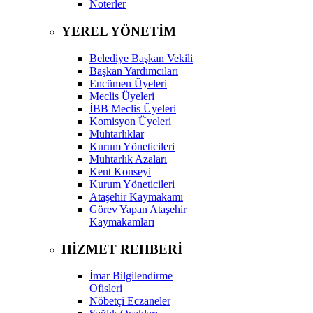
Noterler
YEREL YÖNETİM
Belediye Başkan Vekili
Başkan Yardımcıları
Encümen Üyeleri
Meclis Üyeleri
İBB Meclis Üyeleri
Komisyon Üyeleri
Muhtarlıklar
Kurum Yöneticileri
Muhtarlık Azaları
Kent Konseyi
Kurum Yöneticileri
Ataşehir Kaymakamı
Görev Yapan Ataşehir
Kaymakamları
HİZMET REHBERİ
İmar Bilgilendirme
Ofisleri
Nöbetçi Eczaneler