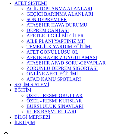
AFET SİSTEMİ
ACİL TOPLANMA ALANLARI
GEÇİCİ BARINMA ALANLARI
SON DEPREMLER
ATAŞEHİR HAVA DURUMU
DEPREM ÇANTASI
AFETLE İLGİLİ BİLGİLER
AİLE PLANI YAPTINIZ MI?
TEMEL İLK YARDIM EĞİTİMİ
AFET GÖNÜLLÜSÜ OL
AFETE HAZIRIZ UYGULAMASI
ATAŞEHİR AFAD SORU-CEVAPLAR
ZORUNLU DEPREM SİGORTASI
ONLİNE AFET EĞİTİMİ
AFAD KAMU SPOTLARI
SEÇİM SİSTEMİ
EĞİTİM
ÖZEL - RESMİ OKULLAR
ÖZEL - RESMİ KURSLAR
BURSLULUK SINAVLARI
KURS BAŞVURULARI
BİLGİ MERKEZİ
İLETİŞİM