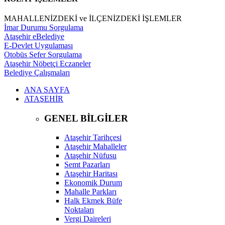
MAHALLENİZDEKİ ve İLÇENİZDEKİ İŞLEMLER
İmar Durumu Sorgulama
Ataşehir eBelediye
E-Devlet Uygulaması
Otobüs Sefer Sorgulama
Ataşehir Nöbetçi Eczaneler
Belediye Çalışmaları
ANA SAYFA
ATAŞEHİR
GENEL BİLGİLER
Ataşehir Tarihçesi
Ataşehir Mahalleler
Ataşehir Nüfusu
Semt Pazarları
Ataşehir Haritası
Ekonomik Durum
Mahalle Parkları
Halk Ekmek Büfe
Noktaları
Vergi Daireleri