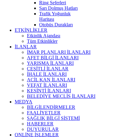
Ring Seferleri
Sarı Dolmuş Hatları
Trafik Yoğunluk
Haritası
Otobüs Durakları
ETKİNLİKLER
Etkinlik Ajandası
Tüm Etkinlikler
İLANLAR
İMAR PLANLARI İLANLARI
AFET BİLGİ İLANLARI
YARIŞMA İLANLARI
ÇEŞİTLİ İLANLAR
İHALE İLANLARI
ACİL KAN İLANLARI
VEFAT İLANLARI
KESİNTİ İLANLARI
BELEDİYE MECLİS İLANLARI
MEDYA
BİLGİLENDİRMELER
FAALİYETLER
SAĞLIK BİLGİ SİSTEMİ
HABERLER
DUYURULAR
ONLİNE İŞLEMLER