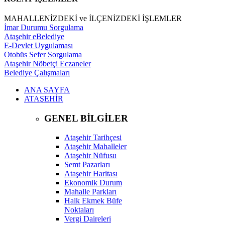
MAHALLENİZDEKİ ve İLÇENİZDEKİ İŞLEMLER
İmar Durumu Sorgulama
Ataşehir eBelediye
E-Devlet Uygulaması
Otobüs Sefer Sorgulama
Ataşehir Nöbetçi Eczaneler
Belediye Çalışmaları
ANA SAYFA
ATAŞEHİR
GENEL BİLGİLER
Ataşehir Tarihçesi
Ataşehir Mahalleler
Ataşehir Nüfusu
Semt Pazarları
Ataşehir Haritası
Ekonomik Durum
Mahalle Parkları
Halk Ekmek Büfe
Noktaları
Vergi Daireleri