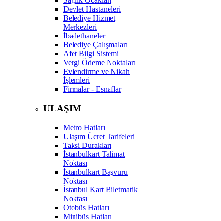
Sağlık Ocakları
Devlet Hastaneleri
Belediye Hizmet
Merkezleri
İbadethaneler
Belediye Çalışmaları
Afet Bilgi Sistemi
Vergi Ödeme Noktaları
Evlendirme ve Nikah
İşlemleri
Firmalar - Esnaflar
ULAŞIM
Metro Hatları
Ulaşım Ücret Tarifeleri
Taksi Durakları
İstanbulkart Talimat
Noktası
İstanbulkart Başvuru
Noktası
İstanbul Kart Biletmatik
Noktası
Otobüs Hatları
Minibüs Hatları