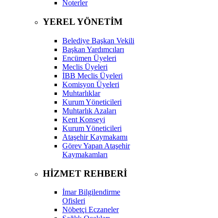
Noterler
YEREL YÖNETİM
Belediye Başkan Vekili
Başkan Yardımcıları
Encümen Üyeleri
Meclis Üyeleri
İBB Meclis Üyeleri
Komisyon Üyeleri
Muhtarlıklar
Kurum Yöneticileri
Muhtarlık Azaları
Kent Konseyi
Kurum Yöneticileri
Ataşehir Kaymakamı
Görev Yapan Ataşehir
Kaymakamları
HİZMET REHBERİ
İmar Bilgilendirme
Ofisleri
Nöbetçi Eczaneler