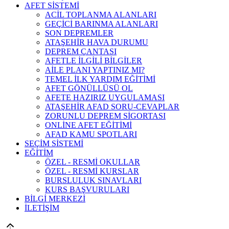
AFET SİSTEMİ
ACİL TOPLANMA ALANLARI
GEÇİCİ BARINMA ALANLARI
SON DEPREMLER
ATAŞEHİR HAVA DURUMU
DEPREM ÇANTASI
AFETLE İLGİLİ BİLGİLER
AİLE PLANI YAPTINIZ MI?
TEMEL İLK YARDIM EĞİTİMİ
AFET GÖNÜLLÜSÜ OL
AFETE HAZIRIZ UYGULAMASI
ATAŞEHİR AFAD SORU-CEVAPLAR
ZORUNLU DEPREM SİGORTASI
ONLİNE AFET EĞİTİMİ
AFAD KAMU SPOTLARI
SEÇİM SİSTEMİ
EĞİTİM
ÖZEL - RESMİ OKULLAR
ÖZEL - RESMİ KURSLAR
BURSLULUK SINAVLARI
KURS BAŞVURULARI
BİLGİ MERKEZİ
İLETİŞİM