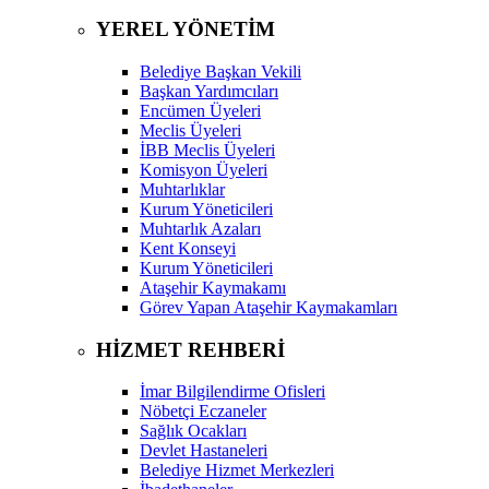
YEREL YÖNETİM
Belediye Başkan Vekili
Başkan Yardımcıları
Encümen Üyeleri
Meclis Üyeleri
İBB Meclis Üyeleri
Komisyon Üyeleri
Muhtarlıklar
Kurum Yöneticileri
Muhtarlık Azaları
Kent Konseyi
Kurum Yöneticileri
Ataşehir Kaymakamı
Görev Yapan Ataşehir Kaymakamları
HİZMET REHBERİ
İmar Bilgilendirme Ofisleri
Nöbetçi Eczaneler
Sağlık Ocakları
Devlet Hastaneleri
Belediye Hizmet Merkezleri