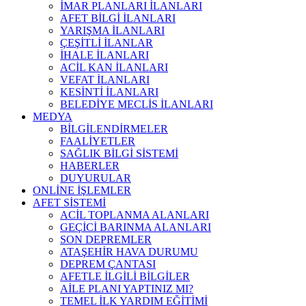
İMAR PLANLARI İLANLARI
AFET BİLGİ İLANLARI
YARIŞMA İLANLARI
ÇEŞİTLİ İLANLAR
İHALE İLANLARI
ACİL KAN İLANLARI
VEFAT İLANLARI
KESİNTİ İLANLARI
BELEDİYE MECLİS İLANLARI
MEDYA
BİLGİLENDİRMELER
FAALİYETLER
SAĞLIK BİLGİ SİSTEMİ
HABERLER
DUYURULAR
ONLİNE İŞLEMLER
AFET SİSTEMİ
ACİL TOPLANMA ALANLARI
GEÇİCİ BARINMA ALANLARI
SON DEPREMLER
ATAŞEHİR HAVA DURUMU
DEPREM ÇANTASI
AFETLE İLGİLİ BİLGİLER
AİLE PLANI YAPTINIZ MI?
TEMEL İLK YARDIM EĞİTİMİ