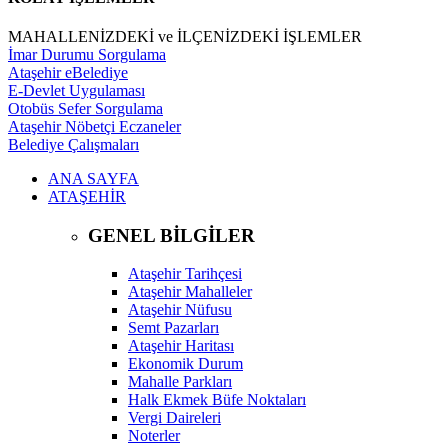
MAHALLENİZDEKİ ve İLÇENİZDEKİ İŞLEMLER
İmar Durumu Sorgulama
Ataşehir eBelediye
E-Devlet Uygulaması
Otobüs Sefer Sorgulama
Ataşehir Nöbetçi Eczaneler
Belediye Çalışmaları
ANA SAYFA
ATAŞEHİR
GENEL BİLGİLER
Ataşehir Tarihçesi
Ataşehir Mahalleler
Ataşehir Nüfusu
Semt Pazarları
Ataşehir Haritası
Ekonomik Durum
Mahalle Parkları
Halk Ekmek Büfe Noktaları
Vergi Daireleri
Noterler