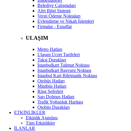
İbadethaneler
Belediye Çalışmaları
Afet Bilgi Sistemi
Vergi Ödeme Noktaları
Evlendirme ve Nikah İşlemleri
Firmalar - Esnaflar
ULAŞIM
Metro Hatları
Ulaşım Ücret Tarifeleri
Taksi Durakları
İstanbulkart Talimat Noktası
İstanbulkart Başvuru Noktası
İstanbul Kart Biletmatik Noktası
Otobüs Hatları
Minibüs Hatları
Ring Seferleri
Sarı Dolmuş Hatları
Trafik Yoğunluk Haritası
Otobüs Durakları
ETKİNLİKLER
Etkinlik Ajandası
Tüm Etkinlikler
İLANLAR