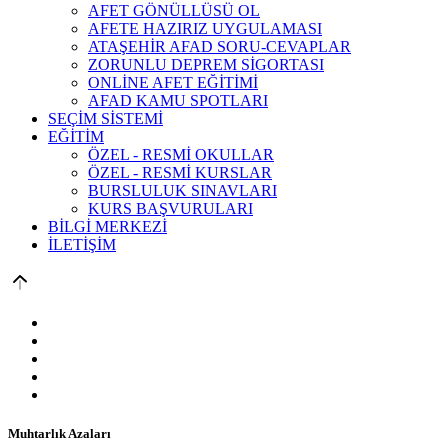
AFET GÖNÜLLÜSÜ OL
AFETE HAZIRIZ UYGULAMASI
ATAŞEHİR AFAD SORU-CEVAPLAR
ZORUNLU DEPREM SİGORTASI
ONLİNE AFET EĞİTİMİ
AFAD KAMU SPOTLARI
SEÇİM SİSTEMİ
EĞİTİM
ÖZEL - RESMİ OKULLAR
ÖZEL - RESMİ KURSLAR
BURSLULUK SINAVLARI
KURS BAŞVURULARI
BİLGİ MERKEZİ
İLETİŞİM
Muhtarlık Azaları