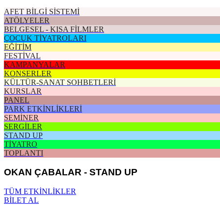
AFET BİLGİ SİSTEMİ
ATÖLYELER
BELGESEL - KISA FİLMLER
ÇOCUK TİYATROLARI
EĞİTİM
FESTİVAL
KAMPANYALAR
KONSERLER
KÜLTÜR-SANAT SOHBETLERİ
KURSLAR
PANEL
PARK ETKİNLİKLERİ
SEMİNER
SERGİLER
STAND UP
TİYATRO
TOPLANTI
OKAN ÇABALAR - STAND UP
TÜM ETKİNLİKLER
BİLET AL