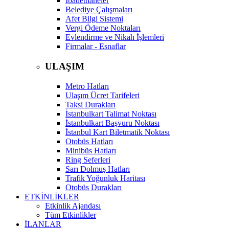
İbadethaneler
Belediye Çalışmaları
Afet Bilgi Sistemi
Vergi Ödeme Noktaları
Evlendirme ve Nikah İşlemleri
Firmalar - Esnaflar
ULAŞIM
Metro Hatları
Ulaşım Ücret Tarifeleri
Taksi Durakları
İstanbulkart Talimat Noktası
İstanbulkart Başvuru Noktası
İstanbul Kart Biletmatik Noktası
Otobüs Hatları
Minibüs Hatları
Ring Seferleri
Sarı Dolmuş Hatları
Trafik Yoğunluk Haritası
Otobüs Durakları
ETKİNLİKLER
Etkinlik Ajandası
Tüm Etkinlikler
İLANLAR