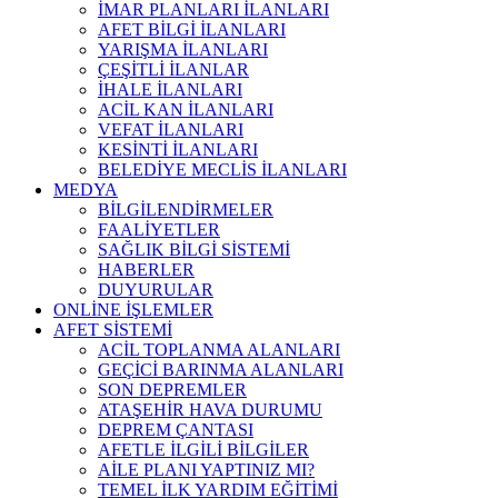
İMAR PLANLARI İLANLARI
AFET BİLGİ İLANLARI
YARIŞMA İLANLARI
ÇEŞİTLİ İLANLAR
İHALE İLANLARI
ACİL KAN İLANLARI
VEFAT İLANLARI
KESİNTİ İLANLARI
BELEDİYE MECLİS İLANLARI
MEDYA
BİLGİLENDİRMELER
FAALİYETLER
SAĞLIK BİLGİ SİSTEMİ
HABERLER
DUYURULAR
ONLİNE İŞLEMLER
AFET SİSTEMİ
ACİL TOPLANMA ALANLARI
GEÇİCİ BARINMA ALANLARI
SON DEPREMLER
ATAŞEHİR HAVA DURUMU
DEPREM ÇANTASI
AFETLE İLGİLİ BİLGİLER
AİLE PLANI YAPTINIZ MI?
TEMEL İLK YARDIM EĞİTİMİ