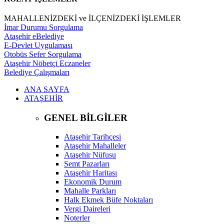
MAHALLENİZDEKİ ve İLÇENİZDEKİ İŞLEMLER
İmar Durumu Sorgulama
Ataşehir eBelediye
E-Devlet Uygulaması
Otobüs Sefer Sorgulama
Ataşehir Nöbetçi Eczaneler
Belediye Çalışmaları
ANA SAYFA
ATAŞEHİR
GENEL BİLGİLER
Ataşehir Tarihçesi
Ataşehir Mahalleler
Ataşehir Nüfusu
Semt Pazarları
Ataşehir Haritası
Ekonomik Durum
Mahalle Parkları
Halk Ekmek Büfe Noktaları
Vergi Daireleri
Noterler