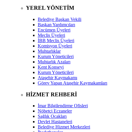
YEREL YÖNETİM
Belediye Başkan Vekili
Başkan Yardımcıları
Encümen Üyeleri
Meclis Üyeleri
İBB Meclis Üyeleri
Komisyon Üyeleri
Muhtarlıklar
Kurum Yöneticileri
Muhtarlık Azaları
Kent Konseyi
Kurum Yöneticileri
Ataşehir Kaymakamı
Görev Yapan Ataşehir Kaymakamları
HİZMET REHBERİ
İmar Bilgilendirme Ofisleri
Nöbetçi Eczaneler
Sağlık Ocakları
Devlet Hastaneleri
Belediye Hizmet Merkezleri