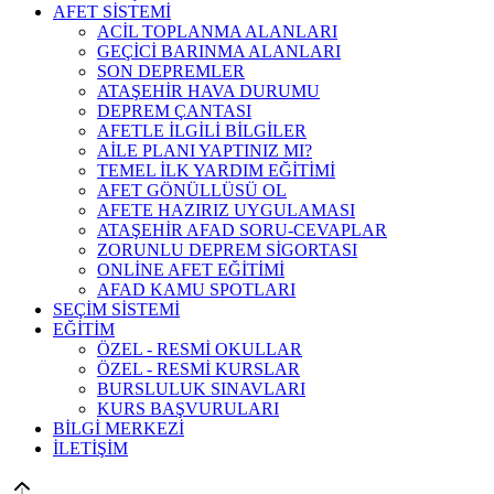
AFET SİSTEMİ
ACİL TOPLANMA ALANLARI
GEÇİCİ BARINMA ALANLARI
SON DEPREMLER
ATAŞEHİR HAVA DURUMU
DEPREM ÇANTASI
AFETLE İLGİLİ BİLGİLER
AİLE PLANI YAPTINIZ MI?
TEMEL İLK YARDIM EĞİTİMİ
AFET GÖNÜLLÜSÜ OL
AFETE HAZIRIZ UYGULAMASI
ATAŞEHİR AFAD SORU-CEVAPLAR
ZORUNLU DEPREM SİGORTASI
ONLİNE AFET EĞİTİMİ
AFAD KAMU SPOTLARI
SEÇİM SİSTEMİ
EĞİTİM
ÖZEL - RESMİ OKULLAR
ÖZEL - RESMİ KURSLAR
BURSLULUK SINAVLARI
KURS BAŞVURULARI
BİLGİ MERKEZİ
İLETİŞİM