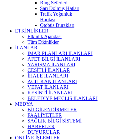
Ring Seferleri
Sarı Dolmuş Hatları
Trafik Yoğunluk
Haritası
Otobüs Durakları
ETKİNLİKLER
Etkinlik Ajandası
Tüm Etkinlikler
İLANLAR
İMAR PLANLARI İLANLARI
AFET BİLGİ İLANLARI
YARIŞMA İLANLARI
ÇEŞİTLİ İLANLAR
İHALE İLANLARI
ACİL KAN İLANLARI
VEFAT İLANLARI
KESİNTİ İLANLARI
BELEDİYE MECLİS İLANLARI
MEDYA
BİLGİLENDİRMELER
FAALİYETLER
SAĞLIK BİLGİ SİSTEMİ
HABERLER
DUYURULAR
ONLİNE İŞLEMLER