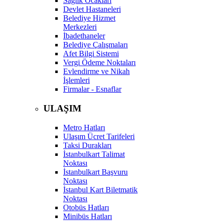
Sağlık Ocakları
Devlet Hastaneleri
Belediye Hizmet
Merkezleri
İbadethaneler
Belediye Çalışmaları
Afet Bilgi Sistemi
Vergi Ödeme Noktaları
Evlendirme ve Nikah
İşlemleri
Firmalar - Esnaflar
ULAŞIM
Metro Hatları
Ulaşım Ücret Tarifeleri
Taksi Durakları
İstanbulkart Talimat
Noktası
İstanbulkart Başvuru
Noktası
İstanbul Kart Biletmatik
Noktası
Otobüs Hatları
Minibüs Hatları