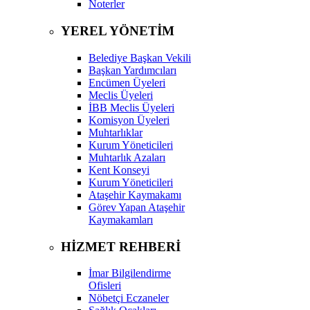
Noterler
YEREL YÖNETİM
Belediye Başkan Vekili
Başkan Yardımcıları
Encümen Üyeleri
Meclis Üyeleri
İBB Meclis Üyeleri
Komisyon Üyeleri
Muhtarlıklar
Kurum Yöneticileri
Muhtarlık Azaları
Kent Konseyi
Kurum Yöneticileri
Ataşehir Kaymakamı
Görev Yapan Ataşehir
Kaymakamları
HİZMET REHBERİ
İmar Bilgilendirme
Ofisleri
Nöbetçi Eczaneler