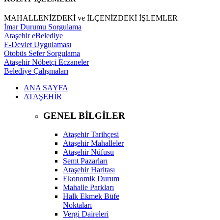
MAHALLENİZDEKİ ve İLÇENİZDEKİ İŞLEMLER
İmar Durumu Sorgulama
Ataşehir eBelediye
E-Devlet Uygulaması
Otobüs Sefer Sorgulama
Ataşehir Nöbetçi Eczaneler
Belediye Çalışmaları
ANA SAYFA
ATAŞEHİR
GENEL BİLGİLER
Ataşehir Tarihçesi
Ataşehir Mahalleler
Ataşehir Nüfusu
Semt Pazarları
Ataşehir Haritası
Ekonomik Durum
Mahalle Parkları
Halk Ekmek Büfe
Noktaları
Vergi Daireleri