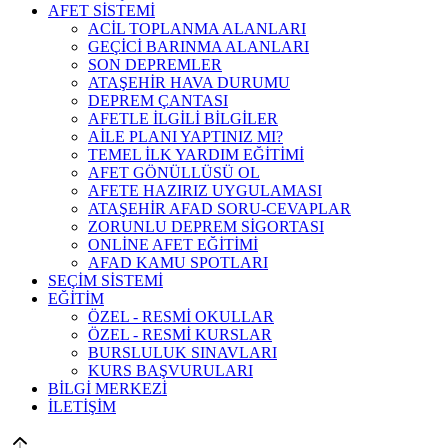
AFET SİSTEMİ
ACİL TOPLANMA ALANLARI
GEÇİCİ BARINMA ALANLARI
SON DEPREMLER
ATAŞEHİR HAVA DURUMU
DEPREM ÇANTASI
AFETLE İLGİLİ BİLGİLER
AİLE PLANI YAPTINIZ MI?
TEMEL İLK YARDIM EĞİTİMİ
AFET GÖNÜLLÜSÜ OL
AFETE HAZIRIZ UYGULAMASI
ATAŞEHİR AFAD SORU-CEVAPLAR
ZORUNLU DEPREM SİGORTASI
ONLİNE AFET EĞİTİMİ
AFAD KAMU SPOTLARI
SEÇİM SİSTEMİ
EĞİTİM
ÖZEL - RESMİ OKULLAR
ÖZEL - RESMİ KURSLAR
BURSLULUK SINAVLARI
KURS BAŞVURULARI
BİLGİ MERKEZİ
İLETİŞİM