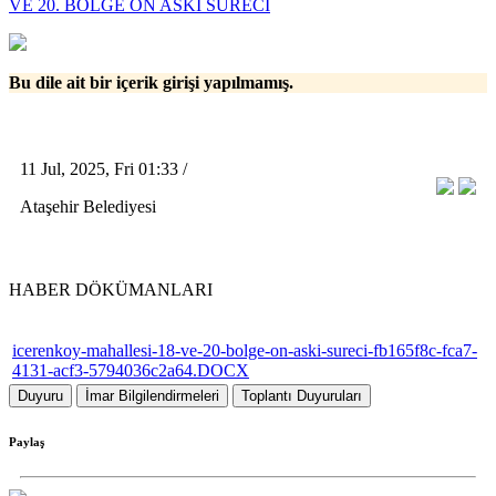
VE 20. BÖLGE ÖN ASKI SÜRECİ
Bu dile ait bir içerik girişi yapılmamış.
11 Jul, 2025, Fri 01:33 /
Ataşehir Belediyesi
HABER DÖKÜMANLARI
icerenkoy-mahallesi-18-ve-20-bolge-on-aski-sureci-fb165f8c-fca7-
4131-acf3-5794036c2a64.DOCX
Duyuru
İmar Bilgilendirmeleri
Toplantı Duyuruları
Paylaş