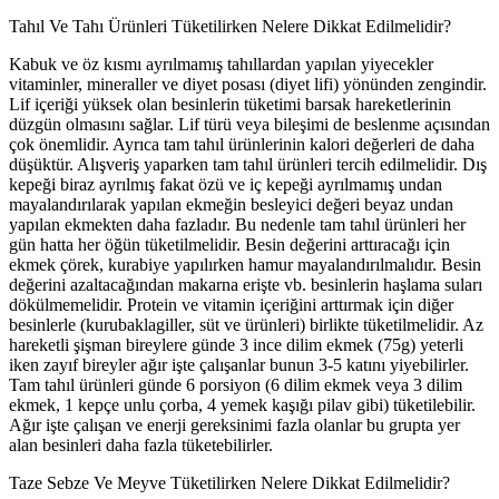
Tahıl Ve Tahı Ürünleri Tüketilirken Nelere Dikkat Edilmelidir?
Kabuk ve öz kısmı ayrılmamış tahıllardan yapılan yiyecekler
vitaminler, mineraller ve diyet posası (diyet lifi) yönünden zengindir.
Lif içeriği yüksek olan besinlerin tüketimi barsak hareketlerinin
düzgün olmasını sağlar. Lif türü veya bileşimi de beslenme açısından
çok önemlidir. Ayrıca tam tahıl ürünlerinin kalori değerleri de daha
düşüktür. Alışveriş yaparken tam tahıl ürünleri tercih edilmelidir. Dış
kepeği biraz ayrılmış fakat özü ve iç kepeği ayrılmamış undan
mayalandırılarak yapılan ekmeğin besleyici değeri beyaz undan
yapılan ekmekten daha fazladır. Bu nedenle tam tahıl ürünleri her
gün hatta her öğün tüketilmelidir. Besin değerini arttıracağı için
ekmek çörek, kurabiye yapılırken hamur mayalandırılmalıdır. Besin
değerini azaltacağından makarna erişte vb. besinlerin haşlama suları
dökülmemelidir. Protein ve vitamin içeriğini arttırmak için diğer
besinlerle (kurubaklagiller, süt ve ürünleri) birlikte tüketilmelidir. Az
hareketli şişman bireylere günde 3 ince dilim ekmek (75g) yeterli
iken zayıf bireyler ağır işte çalışanlar bunun 3-5 katını yiyebilirler.
Tam tahıl ürünleri günde 6 porsiyon (6 dilim ekmek veya 3 dilim
ekmek, 1 kepçe unlu çorba, 4 yemek kaşığı pilav gibi) tüketilebilir.
Ağır işte çalışan ve enerji gereksinimi fazla olanlar bu grupta yer
alan besinleri daha fazla tüketebilirler.
Taze Sebze Ve Meyve Tüketilirken Nelere Dikkat Edilmelidir?