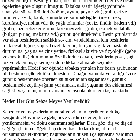
düzenlenmiştir. Besin grupları, besinlerin içerdikleri enerji ve besin
ögelerine göre oluşturulmuştur. Tabakta saatin işleyiş yönünde
sırasıyla; süt ve ürünleri (yoğurt, ayran, peynir vb.) grubu, et ve
ürünleri, tavuk, balık, yumurta ve kurubaklagiler (mercimek,
kurufasulye, nohut vd.) ile yağlı tohumlar (ceviz, fındık, badem vd.)
grubu, taze sebzeler grubu, taze meyveler grubu, ekmek ve tahıllar
(bulgur, pirinç, makarna vd.) grubu görülmektedir. Besin gruplarında
yer alan besinlerden sağlıklı se- çim yapılabilmesi için besinlerin
renk çeşitliliğine, yapısal özelliklerine, bireyin sağlık ve hastalık
durumuna, yaşına ve cinsiyetine, fiziksel aktivite ve fizyolojik (gebe
ve emziklilik) durumunun özelliklerine dayalı, besinlerin posa, yağ,
tuz ve eklenmiş şeker içerikleri dikkate alınarak seçimler
yapılmalıdır. Hedef her öğünde tabakta yer alan her besin grubundan
bir besinin seçilerek tüketilmesidir. Tabağın yanında yer aldığı üzere
günlük beslenmede önerilen su tüketiminin sağlanması, günlük
beslenmede zeytinyağının yer alması, aktif yaşamın desteklenmesi
sağlıklı yaşam biçiminin tamamlayıcısı olarak önem taşımaktadır.
Neden Her Gün Sebze Meyve Yenilmelidir?
Sebzeler ve meyvelerin mineral ve vitamin içerikleri oldukça
zengindir. Büyüme ve gelişmeye yardım ederler, hücre
yenilenmesini ve doku onarımını sağlarlar. Deri, göz, diş ve diş eti
sağlığı için temel öğeleri içerirler, hastalıklara karşı direncin
oluşumunda etkindirler, bağırsakların düzenli çalışmasına yardımcı
olurlar. Ayrıca dengesiz beslenmeye bağli şişmanlık ve kalp damar