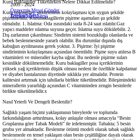
Kuru Baklagiller Tüketilirken Nelere Dikkat Edilmelidir?
2009 - 2024
Özgeçmiş
Mesaj Gönder
Kuru baklagiller, sindiriminin kolaylaşması için uygun şekilde
Previous
Next
Telefon
Web Sitesi
pişirilmelidir. Kurubaklagillerin pişirme aşamaları şu şekilde
olmalıdır. 1. Islatma: Oda ısısındaki suda 8-24 saat ıslatılır.Gaz
yapıcı maddeler ıslatma suyuna geçer. Islatma suyu dökülebilir. 2.
Dış zarlarının çıkarılması: Sindirim sistemi bozukluğu olanlarda ve
bebek beslenmesinde yararlı olabilir. Bu durumlar dışında dış
kabuğun ayrılmasına gerek yoktur. 3. Pişirme: İyi pişirme
sindiriminin kolaylaşması açısından önemlidir. Pişme suyu atılırsa B
vitaminleri ve mineraller kayba uğrar. Bu nedenle pişirme suları
kesinlikle dökülmemelidir. Kuru baklagiller posa içeriklerinin
yüksek yağ içeriklerinin düşük olması nedeni ile özellikle kalpdamar
ve diyabet hastalarının diyetinde sıklıkla yer almalıdır. Protein
kalitesini artırmak için tahıllarla birlikte tüketilmelidir. Bileşimindeki
minerallerin yararlılığı açısından C vitamininden zengin besinlerle
birlikte tüketilmelidir.x
Nasıl Yeterli Ve Dengeli Beslenilir?
Sağlıklı yaşam biçimi yaklaşımının bireylerde ve toplumda
farkındalığının arttırılması, kolay anlaşılır olması amacıyla “Besin
Gruplarına göre Tabak Modeli” ile irdelenmiştir. Tabakta; 5 besin
grubu yer almaktadır. Beslenme örüntü modeli olarak tabak sağlıklı
beslenmede en temel yaklaşım olan besin çeşitliliğine dayalı olarak