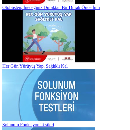
Otobüsten, İneceğiniz Duraktan Bir Durak Önce İnin
Her Gün Yürüyüş Yap, Sağlıklı Kal
Solunum Fonksiyon Testleri