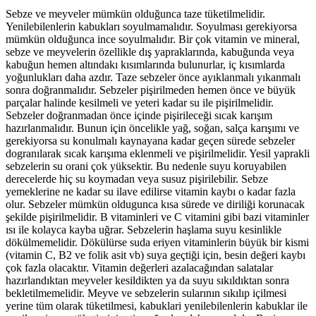
Sebze ve meyveler mümkün olduğunca taze tüketilmelidir.
Yenilebilenlerin kabukları soyulmamalıdır. Soyulması gerekiyorsa
mümkün olduğunca ince soyulmalıdır. Bir çok vitamin ve mineral,
sebze ve meyvelerin özellikle dış yapraklarında, kabuğunda veya
kabuğun hemen altındakı kısımlarında bulunurlar, iç kısımlarda
yoğunlukları daha azdır. Taze sebzeler önce ayıklanmalı yıkanmalı
sonra doğranmalıdır. Sebzeler pişirilmeden hemen önce ve büyük
parçalar halinde kesilmeli ve yeteri kadar su ile pişirilmelidir.
Sebzeler doğranmadan önce içinde pişirileceği sıcak karışım
hazırlanmalıdır. Bunun için öncelikle yağ, soğan, salça karışımı ve
gerekiyorsa su konulmalı kaynayana kadar geçen sürede sebzeler
dogranılarak sıcak karışıma eklenmeli ve pişirilmelidir. Yesil yaprakli
sebzelerin su orani çok yüksektir. Bu nedenle suyu koruyabilen
derecelerde hiç su koymadan veya susuz pişirilebilir. Sebze
yemeklerine ne kadar su ilave edilirse vitamin kaybı o kadar fazla
olur. Sebzeler mümkün oldugunca kısa sürede ve diriliği korunacak
şekilde pişirilmelidir. B vitaminleri ve C vitamini gibi bazi vitaminler
ısı ile kolayca kayba uğrar. Sebzelerin haşlama suyu kesinlikle
dökülmemelidir. Dökülürse suda eriyen vitaminlerin büyük bir kismi
(vitamin C, B2 ve folik asit vb) suya geçtiği için, besin değeri kaybı
çok fazla olacaktır. Vitamin değerleri azalacağından salatalar
hazırlandıktan meyveler kesildikten ya da suyu sıkıldıktan sonra
bekletilmemelidir. Meyve ve sebzelerin sularının sıkılıp içilmesi
yerine tüm olarak tüketilmesi, kabuklari yenilebilenlerin kabuklar ile