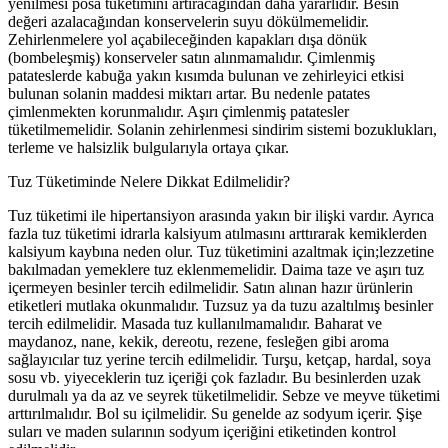
yenilmesi posa tüketimini artiracağından daha yararlıdır. Besin
değeri azalacağından konservelerin suyu dökülmemelidir.
Zehirlenmelere yol açabileceğinden kapakları dışa dönük
(bombeleşmiş) konserveler satın alınmamalıdır. Çimlenmiş
patateslerde kabuğa yakın kısımda bulunan ve zehirleyici etkisi
bulunan solanin maddesi miktarı artar. Bu nedenle patates
çimlenmekten korunmalıdır. Aşırı çimlenmiş patatesler
tüketilmemelidir. Solanin zehirlenmesi sindirim sistemi bozuklukları,
terleme ve halsizlik bulgularıyla ortaya çıkar.
Tuz Tüketiminde Nelere Dikkat Edilmelidir?
Tuz tüketimi ile hipertansiyon arasında yakın bir ilişki vardır. Ayrıca
fazla tuz tüketimi idrarla kalsiyum atılmasını arttırarak kemiklerden
kalsiyum kaybına neden olur. Tuz tüketimini azaltmak için;lezzetine
bakılmadan yemeklere tuz eklenmemelidir. Daima taze ve aşırı tuz
içermeyen besinler tercih edilmelidir. Satın alınan hazır ürünlerin
etiketleri mutlaka okunmalıdır. Tuzsuz ya da tuzu azaltılmış besinler
tercih edilmelidir. Masada tuz kullanılmamalıdır. Baharat ve
maydanoz, nane, kekik, dereotu, rezene, fesleğen gibi aroma
sağlayıcılar tuz yerine tercih edilmelidir. Turşu, ketçap, hardal, soya
sosu vb. yiyeceklerin tuz içeriği çok fazladır. Bu besinlerden uzak
durulmalı ya da az ve seyrek tüketilmelidir. Sebze ve meyve tüketimi
arttırılmalıdır. Bol su içilmelidir. Su genelde az sodyum içerir. Şişe
suları ve maden sularının sodyum içeriğini etiketinden kontrol