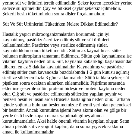
yerine süt ve ürünleri tercih edilmelidir. Şeker içeren içecekler yerine
sadece su içilmelidir. Çay ve bitkisel çaylar şekersiz içilmelidir.
Şekerli besin tüketiminden sonra dişler fırçalanmalıdır.
Süt Ve Süt Ürünlerini Tüketirken Nelere Dikkat Edilmelidir?
Hastalık yapıcı mikroorganizmalardan korunmak için iyi
kaynatılmış, pastörize/sterilize edilmiş süt ve süt ürünleri
kullanılmalıdır. Pastörize veya sterilize edilmemiş sütler,
kaynatıldıktan sonra tüketilmelidir. Sütün az kaynatılması sütte
bulunan mikropların tamamını öldürmez. Sütün çok kaynatılması ise
vitamin kaybına neden olur. Süt, kaynama kabarıklığı başlamasından
itibaren en az 5 dakika kaynatılmalıdır. Kaynatılmış ve pastörize
edilmiş sütler cam kavanozda buzdolabında 1-2 gün kutusu açılmış
sterilize sütler en fazla 3 gün saklanmalıdır. Sütlü tatlılara şeker; süt
piştikten sonra ocaktan alınırken eklenmelidir. Pişirilme sırasında
eklenirse şeker ile sütün proteini birleşir ve protein kaybına neden
olur. Çiğ süt ve pastörize edilmemiş sütlerden yapılan peynir ve
benzeri besinler insanlarda Brusella hastalığına neden olur. Tarhana
içinde yoğurtta bulunan beslenmemizde önemli yeri olan geleneksel
bir besindir. Ancak kurutulma işlemi hava akımı olan ve gölge bir
yerde üstü bezle kapalı olarak yapılmalı güneş altında
kurutulmamalıdır. Aksi halde önemli vitamin kayıpları oluşur. Satın
alınan plastik süt ve yoğurt kapları, daha sonra yiyecek saklama
amacı ile kullanılmamalıdır.