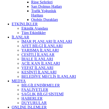
Ring Seferleri
Sarı Dolmuş Hatları
Trafik Yoğunluk
Haritası
Otobüs Durakları
ETKİNLİKLER
Etkinlik Ajandası
Tüm Etkinlikler
İLANLAR
İMAR PLANLARI İLANLARI
AFET BİLGİ İLANLARI
YARIŞMA İLANLARI
ÇEŞİTLİ İLANLAR
İHALE İLANLARI
ACİL KAN İLANLARI
VEFAT İLANLARI
KESİNTİ İLANLARI
BELEDİYE MECLİS İLANLARI
MEDYA
BİLGİLENDİRMELER
FAALİYETLER
SAĞLIK BİLGİ SİSTEMİ
HABERLER
DUYURULAR
ONLİNE İŞLEMLER