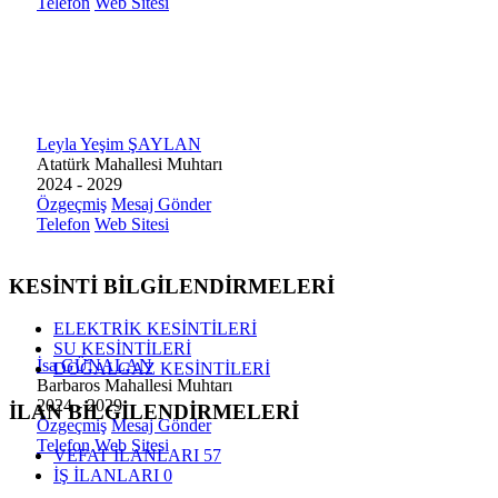
Telefon
Web Sitesi
Leyla Yeşim ŞAYLAN
Atatürk Mahallesi Muhtarı
2024 - 2029
Özgeçmiş
Mesaj Gönder
Telefon
Web Sitesi
KESİNTİ BİLGİLENDİRMELERİ
ELEKTRİK KESİNTİLERİ
SU KESİNTİLERİ
İsa GÜNALAN
DOĞALGAZ KESİNTİLERİ
Barbaros Mahallesi Muhtarı
2024 - 2029
İLAN BİLGİLENDİRMELERİ
Özgeçmiş
Mesaj Gönder
Telefon
Web Sitesi
VEFAT İLANLARI
57
İŞ İLANLARI
0