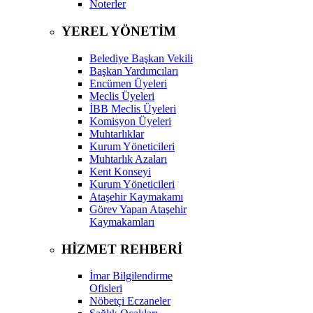
Noterler
YEREL YÖNETİM
Belediye Başkan Vekili
Başkan Yardımcıları
Encümen Üyeleri
Meclis Üyeleri
İBB Meclis Üyeleri
Komisyon Üyeleri
Muhtarlıklar
Kurum Yöneticileri
Muhtarlık Azaları
Kent Konseyi
Kurum Yöneticileri
Ataşehir Kaymakamı
Görev Yapan Ataşehir
Kaymakamları
HİZMET REHBERİ
İmar Bilgilendirme
Ofisleri
Nöbetçi Eczaneler