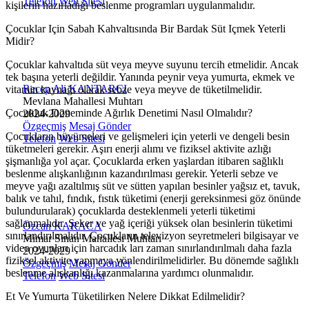
Telefon
Web Sitesi
kişilerin hazırladığı beslenme programları uygulanmalıdır.
Çocuklar Için Sabah Kahvaltısında Bir Bardak Süt Içmek Yeterli
Midir?
Çocuklar kahvaltıda süt veya meyve suyunu tercih etmelidir. Ancak
tek başına yeterli değildir. Yanında peynir veya yumurta, ekmek ve
Recep Ali KANTARCI
vitamin kaynağı olarak sebze veya meyve de tüketilmelidir.
Mevlana Mahallesi Muhtarı
Çocukluk Döneminde Ağırlık Denetimi Nasıl Olmalıdır?
2024-2029
Özgeçmiş
Mesaj Gönder
Çocukların büyümeleri ve gelişmeleri için yeterli ve dengeli besin
Telefon
Web Sitesi
tüketmeleri gerekir. Aşırı enerji alımı ve fiziksel aktivite azlığı
şişmanlığa yol açar. Çocuklarda erken yaşlardan itibaren sağlıklı
beslenme alışkanlığının kazandırılması gerekir. Yeterli sebze ve
meyve yağı azaltılmış süt ve sütten yapılan besinler yağsız et, tavuk,
balık ve tahıl, fındık, fıstık tüketimi (enerji gereksinmesi göz önünde
bulundurularak) çocuklarda desteklenmeli yeterli tüketimi
sağlanmalıdır. Şeker ve yağ içeriği yüksek olan besinlerin tüketimi
Özcan KARACA
sınırlandırılmalıdır. Çocukların televizyon seyretmeleri bilgisayar ve
Mimar Sinan Mahallesi Muhtarı
video oyunları için harcadık ları zaman sınırlandırılmalı daha fazla
2024-2029
fiziksel aktivite yapmaya yönlendirilmelidirler. Bu dönemde sağlıklı
Özgeçmiş
Mesaj Gönder
beslenme alışkanlığı kazanmalarına yardımcı olunmalıdır.
Telefon
Web Sitesi
Et Ve Yumurta Tüketilirken Nelere Dikkat Edilmelidir?