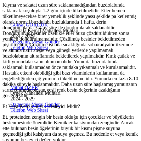
Kıyma ve sakatat uzun süre saklanamadığından buzdolabında
saklamak koşuluyla 1-2 gün içinde tüketilmelidir. Etler hemen
tüketilmeyecekse birer yemeklik şeklinde yassı şekilde pa ketlenmiş
olarak normal buzdolabı buzluklarında 1 hafta, derin
Göksal GÖRDÜK
dondurucularda 3-4 ay süre ile dondurularak saklanabilir.
Mustafa Kemal Mahallesi Muhtarı
Dondurulmuş besinler özellikle etler buzu çözdürüldükten sonra
2024 - 2029
yeniden dondurulmamalıdır. Çözülmüş besinler bekletilmeden
Özgeçmiş
Mesaj Gönder
pişirilmelidir. Çözülme işi oda sıcaklığında soba/radyatör üzerinde
Telefon
Web Sitesi
ve altında hafif ateşte veya güneşli yerlerde yapılmamalı
buzdolabının alt raflarında bekletilerek yapılmalıdır. Kırık çatlak ve
kirli yumurtalar satın alınmamalıdır. Yumurta buzdolabında
saklanmalı kullanmadan önce mutlaka yıkanmalı ve kurulanmalıdır.
Hastalık etkeni olabildiği gibi bazı vitaminlerin kullanımını da
engellediğinden çiğ yumurta tüketilmemelidir. Yumurta en fazla 8-10
dakika süreyle haşlanmalıdır. Daha uzun süre haşlanmış yumurtanın
Mithat ÖZER
sarısı etrafında oluşan yeşil renk besin değerinin azaldığının
Örnek Mahallesi Muhtarı
göstergesidir.
2024 - 2029
Özgeçmiş
Mesaj Gönder
Et Veya Kemik Suyu, Besleyici Midir?
Telefon
Web Sitesi
Et, proteinden zengin bir besin olduğu için çocuklar ve büyüklerin
beslenmesinde önemlidir. Kemikler kalsiyumdan zengindir. Ancak
ette bulunan besin öğelerinin büyük bir kısmı pişme suyuna
geçmediği gibi kalsiyum da suya geçmez. Bu nedenle et veya kemik
suyunun besleyici değeri yoktur.