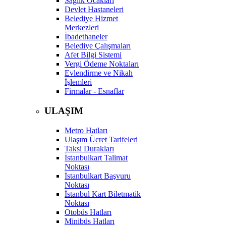
Sağlık Ocakları
Devlet Hastaneleri
Belediye Hizmet
Merkezleri
İbadethaneler
Belediye Çalışmaları
Afet Bilgi Sistemi
Vergi Ödeme Noktaları
Evlendirme ve Nikah
İşlemleri
Firmalar - Esnaflar
ULAŞIM
Metro Hatları
Ulaşım Ücret Tarifeleri
Taksi Durakları
İstanbulkart Talimat
Noktası
İstanbulkart Başvuru
Noktası
İstanbul Kart Biletmatik
Noktası
Otobüs Hatları
Minibüs Hatları