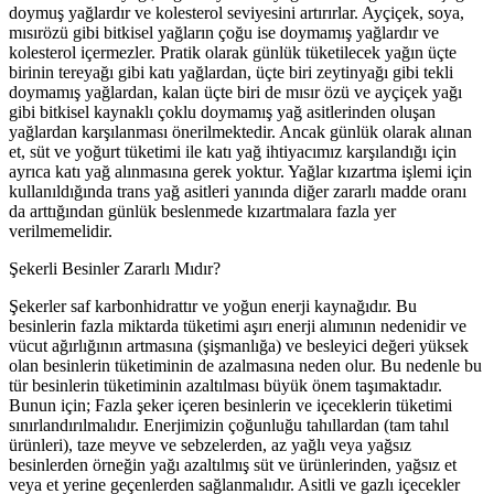
doymuş yağlardır ve kolesterol seviyesini artırırlar. Ayçiçek, soya,
mısırözü gibi bitkisel yağların çoğu ise doymamış yağlardır ve
kolesterol içermezler. Pratik olarak günlük tüketilecek yağın üçte
birinin tereyağı gibi katı yağlardan, üçte biri zeytinyağı gibi tekli
doymamış yağlardan, kalan üçte biri de mısır özü ve ayçiçek yağı
gibi bitkisel kaynaklı çoklu doymamış yağ asitlerinden oluşan
yağlardan karşılanması önerilmektedir. Ancak günlük olarak alınan
et, süt ve yoğurt tüketimi ile katı yağ ihtiyacımız karşılandığı için
ayrıca katı yağ alınmasına gerek yoktur. Yağlar kızartma işlemi için
kullanıldığında trans yağ asitleri yanında diğer zararlı madde oranı
da arttığından günlük beslenmede kızartmalara fazla yer
verilmemelidir.
Şekerli Besinler Zararlı Mıdır?
Şekerler saf karbonhidrattır ve yoğun enerji kaynağıdır. Bu
besinlerin fazla miktarda tüketimi aşırı enerji alımının nedenidir ve
vücut ağırlığının artmasına (şişmanlığa) ve besleyici değeri yüksek
olan besinlerin tüketiminin de azalmasına neden olur. Bu nedenle bu
tür besinlerin tüketiminin azaltılması büyük önem taşımaktadır.
Bunun için; Fazla şeker içeren besinlerin ve içeceklerin tüketimi
sınırlandırılmalıdır. Enerjimizin çoğunluğu tahıllardan (tam tahıl
ürünleri), taze meyve ve sebzelerden, az yağlı veya yağsız
besinlerden örneğin yağı azaltılmış süt ve ürünlerinden, yağsız et
veya et yerine geçenlerden sağlanmalıdır. Asitli ve gazlı içecekler