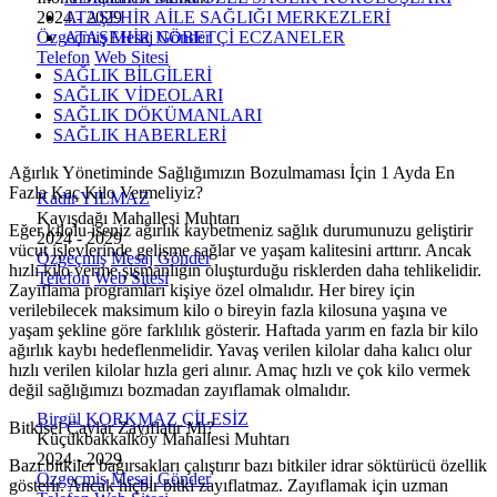
ATAŞEHİR AİLE SAĞLIĞI MERKEZLERİ
2024 - 2029
ATAŞEHİR NÖBETÇİ ECZANELER
Özgeçmiş
Mesaj Gönder
Telefon
Web Sitesi
SAĞLIK BİLGİLERİ
SAĞLIK VİDEOLARI
SAĞLIK DÖKÜMANLARI
SAĞLIK HABERLERİ
Ağırlık Yönetiminde Sağlığımızın Bozulmaması İçin 1 Ayda En
Fazla Kaç Kilo Vermeliyiz?
Kadir YILMAZ
Kayışdağı Mahallesi Muhtarı
Eğer kilolu iseniz ağırlık kaybetmeniz sağlık durumunuzu geliştirir
2024 - 2029
vücut işlevlerinde gelişme sağlar ve yaşam kalitesini arttırır. Ancak
Özgeçmiş
Mesaj Gönder
hızlı kilo verme şişmanlığın oluşturduğu risklerden daha tehlikelidir.
Telefon
Web Sitesi
Zayıflama programları kişiye özel olmalıdır. Her birey için
verilebilecek maksimum kilo o bireyin fazla kilosuna yaşına ve
yaşam şekline göre farklılık gösterir. Haftada yarım en fazla bir kilo
ağırlık kaybı hedeflenmelidir. Yavaş verilen kilolar daha kalıcı olur
hızlı verilen kilolar hızla geri alınır. Amaç hızlı ve çok kilo vermek
değil sağlığımızı bozmadan zayıflamak olmalıdır.
Birgül KORKMAZ ÇİLESİZ
Bitkisel Çaylar Zayıflatır Mı?
Küçükbakkalköy Mahallesi Muhtarı
2024 - 2029
Bazı bitkiler bağırsakları çalıştırır bazı bitkiler idrar söktürücü özellik
Özgeçmiş
Mesaj Gönder
gösterir. Ancak hiçbir bitki zayıflatmaz. Zayıflamak için uzman