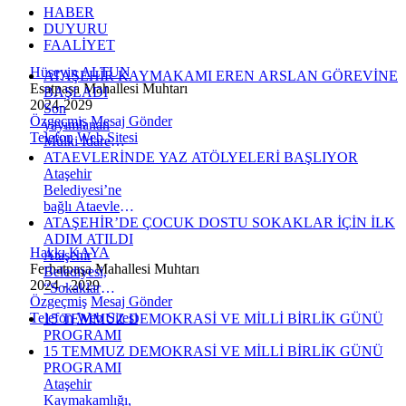
HABER
DUYURU
FAALİYET
Hüseyin ALTUN
ATAŞEHİR KAYMAKAMI EREN ARSLAN GÖREVİNE
Esatpaşa Mahallesi Muhtarı
BAŞLADI
2024-2029
Son
Özgeçmiş
Mesaj Gönder
yayımlanan
Telefon
Web Sitesi
Mülki İdare
Amirleri
ATAEVLERİNDE YAZ ATÖLYELERİ BAŞLIYOR
Kararnamesi ile
Ataşehir
Ataşehir
Belediyesi’ne
Kaymakamlığı
bağlı Ataevleri
görevine atanan
Sosyal Hizmet
ATAŞEHİR’DE ÇOCUK DOSTU SOKAKLAR İÇİN İLK
Eren Arslan,
Merkezleri, yaz
ADIM ATILDI
Hakkı KAYA
bugün ilçeye
döneminde
Ataşehir
Ferhatpaşa Mahallesi Muhtarı
gelerek yeni
çocuklara
Belediyesi,
2024 - 2029
görevine
yönelik eğitici
“Sokaklar
Özgeçmiş
Mesaj Gönder
başladı.
ve eğlenceli
Dönüşüyor”
Telefon
Web Sitesi
15 TEMMUZ DEMOKRASİ VE MİLLİ BİRLİK GÜNÜ
atölye
programı
PROGRAMI
programları
kapsamında
15 TEMMUZ DEMOKRASİ VE MİLLİ BİRLİK GÜNÜ
düzenliyor.
Esatpaşa
PROGRAMI
İçerenköy
Mahallesi’nde
Ataşehir
Ataevi Sosyal
gerçekleştirdiği
Kaymakamlığı,
Hizmet
tanıtım