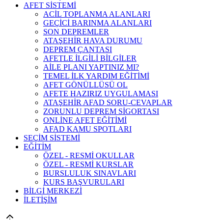
AFET SİSTEMİ
ACİL TOPLANMA ALANLARI
GEÇİCİ BARINMA ALANLARI
SON DEPREMLER
ATAŞEHİR HAVA DURUMU
DEPREM ÇANTASI
AFETLE İLGİLİ BİLGİLER
AİLE PLANI YAPTINIZ MI?
TEMEL İLK YARDIM EĞİTİMİ
AFET GÖNÜLLÜSÜ OL
AFETE HAZIRIZ UYGULAMASI
ATAŞEHİR AFAD SORU-CEVAPLAR
ZORUNLU DEPREM SİGORTASI
ONLİNE AFET EĞİTİMİ
AFAD KAMU SPOTLARI
SEÇİM SİSTEMİ
EĞİTİM
ÖZEL - RESMİ OKULLAR
ÖZEL - RESMİ KURSLAR
BURSLULUK SINAVLARI
KURS BAŞVURULARI
BİLGİ MERKEZİ
İLETİŞİM