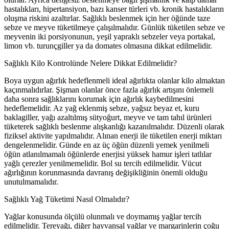
hastalıkları, hipertansiyon, bazı kanser türleri vb. kronik hastalıkların
oluşma riskini azaltırlar. Sağlıklı beslenmek için her öğünde taze
sebze ve meyve tüketilmeye çalışılmalıdır. Günlük tüketilen sebze ve
meyvenin iki porsiyonunun, yeşil yapraklı sebzeler veya portakal,
limon vb. turunçgiller ya da domates olmasına dikkat edilmelidir.
Sağlıklı Kilo Kontrolünde Nelere Dikkat Edilmelidir?
Boya uygun ağırlık hedeflenmeli ideal ağırlıkta olanlar kilo almaktan
kaçınmalıdırlar. Şişman olanlar önce fazla ağırlık artışını önlemeli
daha sonra sağlıklarını korumak için ağırlık kaybedilmesini
hedeflemelidir. Az yağ eklenmiş sebze, yağsız beyaz et, kuru
baklagiller, yağı azaltılmış sütyoğurt, meyve ve tam tahıl ürünleri
tüketerek sağlıklı beslenme alışkanlığı kazanılmalıdır. Düzenli olarak
fiziksel aktivite yapılmalıdır. Alınan enerji ile tüketilen enerji miktarı
dengelenmelidir. Günde en az üç öğün düzenli yemek yenilmeli
öğün atlanılmamalı öğünlerde enerjisi yüksek hamur işleri tatlılar
yağlı çerezler yenilmemelidir. Bol su tercih edilmelidir. Vücut
ağırlığının korunmasında davranış değişikliğinin önemli olduğu
unutulmamalıdır.
Sağlıklı Yağ Tüketimi Nasıl Olmalıdır?
Yağlar konusunda ölçülü olunmalı ve doymamış yağlar tercih
edilmelidir. Tereyağı, diğer hayvansal yağlar ve margarinlerin çoğu