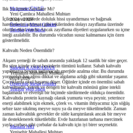
Muammer ÜNLÜ
Ilık Su Içmek Zayıflatır Mı?
Yeni Çamlıca Mahallesi Muhtarı
İçilen suyun midede doluluk hissi uyandırması ve bağırsak
2024 - 2029
hareketlerini artırması gibi etkilerinden dolayı zayıflama üzerinde
Özgeçmiş
Mesaj Gönder
olumlu etkisi vardır. Ancak zayıflama diyetleri uygulanırken su içme
Telefon
Web Sitesi
isteği azalabilir. Bu durumda vücudun susuz kalmaması için özen
gösterilmelidir.
Kahvaltı Neden Önemlidir?
Akşam yemeği ile sabah arasında yaklaşık 12 saatlik bir süre geçer.
Bu süre içinde vücut besinlerin tümünü kullanır. Sabah kahvaltı
Sadettin KAHRAMAN
yapılmazsa beynin kullanacağı enerjide azalma olur. Bu durumda
Yenisahra Mahallesi Muhtarı
yorgunluk baş ağrısı dikkat ve algılama azlığı gibi sıkıntılar yaşanır.
2024-2029
Çocuklarda okul başarısı düşer. Öğünler içinde en önemlisi sabah
Özgeçmiş
Mesaj Gönder
kahvaltısıdır. Yeterli ve dengeli bir kahvaltı mönüsü güne istekli
Telefon
Web Sitesi
başlamada ve elverişli bir biçimde sürdürmede oldukça önemlidir.
Kahvaltıda protein kaynağı olarak yumurta veya peynir, yeterince
enerji alabilmek için ekmek, çörek vs. vitamin ihtiyacımız için söğüş
sebze taze sıkılmış meyve suyu ya da meyve tüketilmelidir. Zaman
zaman kahvaltılık gevrekler de sütle karıştırılarak ancak bir meyve
ile desteklenerek tüketilebilir. Evde hazırlanan tarhana mercimek
yayla çorbası gibi çorbalar da kahvaltı için iyi birer seçenektir.
Mustafa ARI
Yenişehir Mahallesi Muhtarı