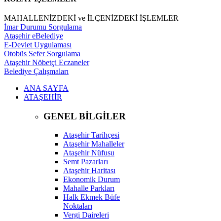
MAHALLENİZDEKİ ve İLÇENİZDEKİ İŞLEMLER
İmar Durumu Sorgulama
Ataşehir eBelediye
E-Devlet Uygulaması
Otobüs Sefer Sorgulama
Ataşehir Nöbetçi Eczaneler
Belediye Çalışmaları
ANA SAYFA
ATAŞEHİR
GENEL BİLGİLER
Ataşehir Tarihçesi
Ataşehir Mahalleler
Ataşehir Nüfusu
Semt Pazarları
Ataşehir Haritası
Ekonomik Durum
Mahalle Parkları
Halk Ekmek Büfe
Noktaları
Vergi Daireleri