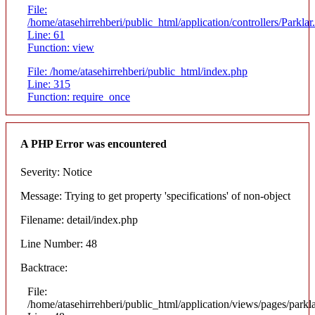
File:
/home/atasehirrehberi/public_html/application/controllers/Parklar
Line: 61
Function: view
File: /home/atasehirrehberi/public_html/index.php
Line: 315
Function: require_once
A PHP Error was encountered
Severity: Notice
Message: Trying to get property 'specifications' of non-object
Filename: detail/index.php
Line Number: 48
Backtrace:
File:
/home/atasehirrehberi/public_html/application/views/pages/parkla