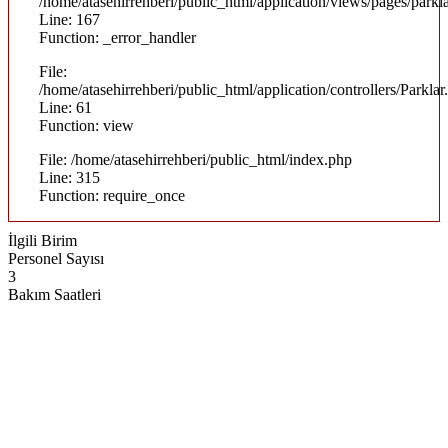
/home/atasehirrehberi/public_html/application/views/pages/parkla
Line: 167
Function: _error_handler
File:
/home/atasehirrehberi/public_html/application/controllers/Parklar
Line: 61
Function: view
File: /home/atasehirrehberi/public_html/index.php
Line: 315
Function: require_once
İlgili Birim
Personel Sayısı
3
Bakım Saatleri