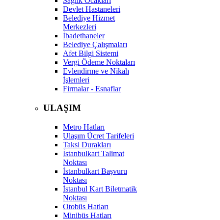
Sağlık Ocakları
Devlet Hastaneleri
Belediye Hizmet
Merkezleri
İbadethaneler
Belediye Çalışmaları
Afet Bilgi Sistemi
Vergi Ödeme Noktaları
Evlendirme ve Nikah
İşlemleri
Firmalar - Esnaflar
ULAŞIM
Metro Hatları
Ulaşım Ücret Tarifeleri
Taksi Durakları
İstanbulkart Talimat
Noktası
İstanbulkart Başvuru
Noktası
İstanbul Kart Biletmatik
Noktası
Otobüs Hatları
Minibüs Hatları