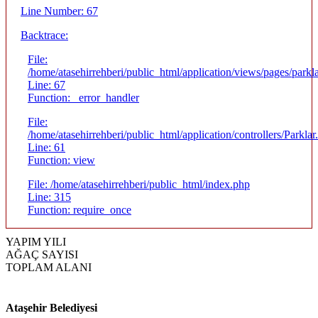
Line Number: 67
Backtrace:
File:
/home/atasehirrehberi/public_html/application/views/pages/parkla
Line: 67
Function: _error_handler
File:
/home/atasehirrehberi/public_html/application/controllers/Parklar
Line: 61
Function: view
File: /home/atasehirrehberi/public_html/index.php
Line: 315
Function: require_once
YAPIM YILI
AĞAÇ SAYISI
TOPLAM ALANI
Ataşehir Belediyesi