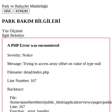
Park ve Bahçeler Müdürlüğü
ARA
KONUM
PARK BAKIM BİLGİLERİ
Yüz Ölçümü
İlgili Belediye
A PHP Error was encountered
Severity: Notice
Message: Trying to access array offset on value of type null
Filename: detail/index.php
Line Number: 167
Backtrace:
File:
/home/atasehirrehberi/public_html/application/views/pages/parkla
Line: 167
Function: _error_handler