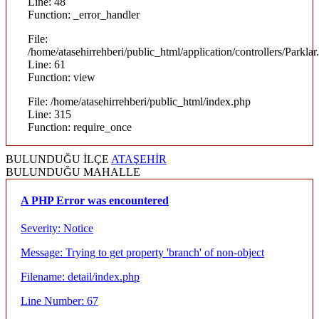
Line: 48
Function: _error_handler
File:
/home/atasehirrehberi/public_html/application/controllers/Parklar
Line: 61
Function: view
File: /home/atasehirrehberi/public_html/index.php
Line: 315
Function: require_once
BULUNDUĞU İLÇE
ATAŞEHİR
BULUNDUĞU MAHALLE
A PHP Error was encountered
Severity: Notice
Message: Trying to get property 'branch' of non-object
Filename: detail/index.php
Line Number: 67