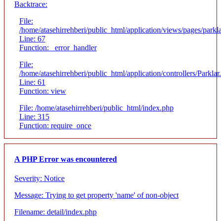
Backtrace:
File:
/home/atasehirrehberi/public_html/application/views/pages/parkla
Line: 67
Function: _error_handler
File:
/home/atasehirrehberi/public_html/application/controllers/Parklar
Line: 61
Function: view
File: /home/atasehirrehberi/public_html/index.php
Line: 315
Function: require_once
A PHP Error was encountered
Severity: Notice
Message: Trying to get property 'name' of non-object
Filename: detail/index.php