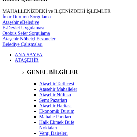
MAHALLENİZDEKİ ve İLÇENİZDEKİ İŞLEMLER
İmar Durumu Sorgulama
Ataşehir eBelediye
E-Devlet Uygulaması
Otobüs Sefer Sorgulama
Ataşehir Nöbetçi Eczaneler
Belediye Çalışmaları
ANA SAYFA
ATAŞEHİR
GENEL BİLGİLER
Ataşehir Tarihçesi
Ataşehir Mahalleler
Ataşehir Nüfusu
Semt Pazarları
Ataşehir Haritası
Ekonomik Durum
Mahalle Parkları
Halk Ekmek Büfe
Noktaları
Vergi Daireleri