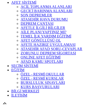
AFET SİSTEMİ
ACİL TOPLANMA ALANLARI
GEÇİCİ BARINMA ALANLARI
SON DEPREMLER
ATAŞEHİR HAVA DURUMU
DEPREM ÇANTASI
AFETLE İLGİLİ BİLGİLER
AİLE PLANI YAPTINIZ MI?
TEMEL İLK YARDIM EĞİTİMİ
AFET GÖNÜLLÜSÜ OL
AFETE HAZIRIZ UYGULAMASI
ATAŞEHİR AFAD SORU-CEVAPLAR
ZORUNLU DEPREM SİGORTASI
ONLİNE AFET EĞİTİMİ
AFAD KAMU SPOTLARI
SEÇİM SİSTEMİ
EĞİTİM
ÖZEL - RESMİ OKULLAR
ÖZEL - RESMİ KURSLAR
BURSLULUK SINAVLARI
KURS BAŞVURULARI
BİLGİ MERKEZİ
İLETİŞİM