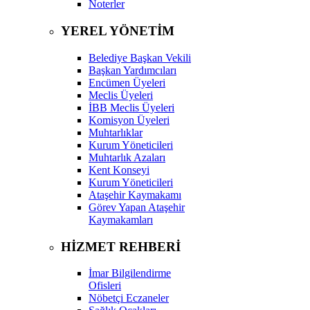
Noterler
YEREL YÖNETİM
Belediye Başkan Vekili
Başkan Yardımcıları
Encümen Üyeleri
Meclis Üyeleri
İBB Meclis Üyeleri
Komisyon Üyeleri
Muhtarlıklar
Kurum Yöneticileri
Muhtarlık Azaları
Kent Konseyi
Kurum Yöneticileri
Ataşehir Kaymakamı
Görev Yapan Ataşehir
Kaymakamları
HİZMET REHBERİ
İmar Bilgilendirme
Ofisleri
Nöbetçi Eczaneler