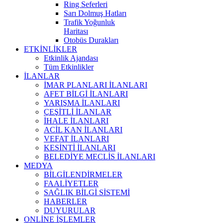
Ring Seferleri
Sarı Dolmuş Hatları
Trafik Yoğunluk
Haritası
Otobüs Durakları
ETKİNLİKLER
Etkinlik Ajandası
Tüm Etkinlikler
İLANLAR
İMAR PLANLARI İLANLARI
AFET BİLGİ İLANLARI
YARIŞMA İLANLARI
ÇEŞİTLİ İLANLAR
İHALE İLANLARI
ACİL KAN İLANLARI
VEFAT İLANLARI
KESİNTİ İLANLARI
BELEDİYE MECLİS İLANLARI
MEDYA
BİLGİLENDİRMELER
FAALİYETLER
SAĞLIK BİLGİ SİSTEMİ
HABERLER
DUYURULAR
ONLİNE İŞLEMLER