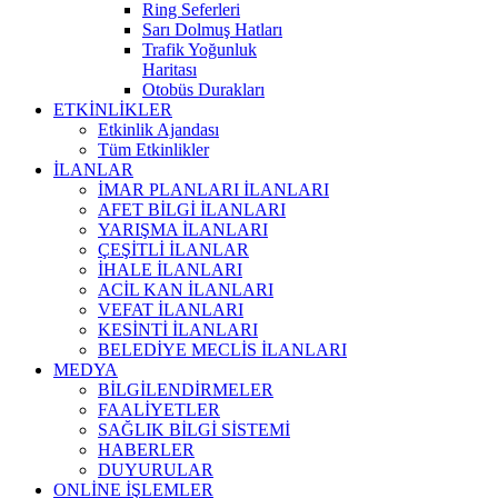
Ring Seferleri
Sarı Dolmuş Hatları
Trafik Yoğunluk
Haritası
Otobüs Durakları
ETKİNLİKLER
Etkinlik Ajandası
Tüm Etkinlikler
İLANLAR
İMAR PLANLARI İLANLARI
AFET BİLGİ İLANLARI
YARIŞMA İLANLARI
ÇEŞİTLİ İLANLAR
İHALE İLANLARI
ACİL KAN İLANLARI
VEFAT İLANLARI
KESİNTİ İLANLARI
BELEDİYE MECLİS İLANLARI
MEDYA
BİLGİLENDİRMELER
FAALİYETLER
SAĞLIK BİLGİ SİSTEMİ
HABERLER
DUYURULAR
ONLİNE İŞLEMLER