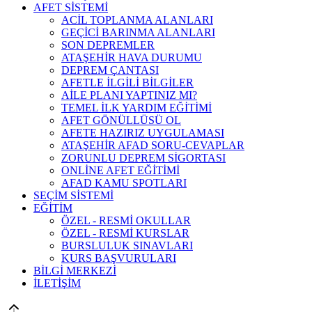
AFET SİSTEMİ
ACİL TOPLANMA ALANLARI
GEÇİCİ BARINMA ALANLARI
SON DEPREMLER
ATAŞEHİR HAVA DURUMU
DEPREM ÇANTASI
AFETLE İLGİLİ BİLGİLER
AİLE PLANI YAPTINIZ MI?
TEMEL İLK YARDIM EĞİTİMİ
AFET GÖNÜLLÜSÜ OL
AFETE HAZIRIZ UYGULAMASI
ATAŞEHİR AFAD SORU-CEVAPLAR
ZORUNLU DEPREM SİGORTASI
ONLİNE AFET EĞİTİMİ
AFAD KAMU SPOTLARI
SEÇİM SİSTEMİ
EĞİTİM
ÖZEL - RESMİ OKULLAR
ÖZEL - RESMİ KURSLAR
BURSLULUK SINAVLARI
KURS BAŞVURULARI
BİLGİ MERKEZİ
İLETİŞİM