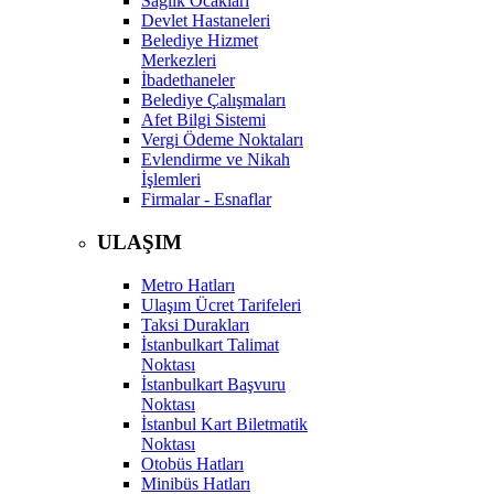
Sağlık Ocakları
Devlet Hastaneleri
Belediye Hizmet
Merkezleri
İbadethaneler
Belediye Çalışmaları
Afet Bilgi Sistemi
Vergi Ödeme Noktaları
Evlendirme ve Nikah
İşlemleri
Firmalar - Esnaflar
ULAŞIM
Metro Hatları
Ulaşım Ücret Tarifeleri
Taksi Durakları
İstanbulkart Talimat
Noktası
İstanbulkart Başvuru
Noktası
İstanbul Kart Biletmatik
Noktası
Otobüs Hatları
Minibüs Hatları