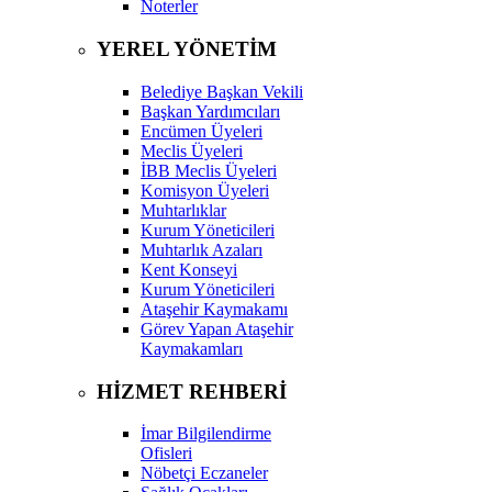
Noterler
YEREL YÖNETİM
Belediye Başkan Vekili
Başkan Yardımcıları
Encümen Üyeleri
Meclis Üyeleri
İBB Meclis Üyeleri
Komisyon Üyeleri
Muhtarlıklar
Kurum Yöneticileri
Muhtarlık Azaları
Kent Konseyi
Kurum Yöneticileri
Ataşehir Kaymakamı
Görev Yapan Ataşehir
Kaymakamları
HİZMET REHBERİ
İmar Bilgilendirme
Ofisleri
Nöbetçi Eczaneler