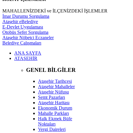
MAHALLENİZDEKİ ve İLÇENİZDEKİ İŞLEMLER
İmar Durumu Sorgulama
Ataşehir eBelediye
E-Devlet Uygulaması
Otobüs Sefer Sorgulama
Ataşehir Nöbetçi Eczaneler
Belediye Çalışmaları
ANA SAYFA
ATAŞEHİR
GENEL BİLGİLER
Ataşehir Tarihçesi
Ataşehir Mahalleler
Ataşehir Nüfusu
Semt Pazarları
Ataşehir Haritası
Ekonomik Durum
Mahalle Parkları
Halk Ekmek Büfe
Noktaları
Vergi Daireleri