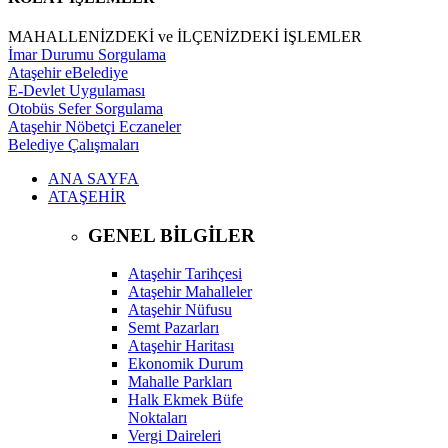
MAHALLENİZDEKİ ve İLÇENİZDEKİ İŞLEMLER
İmar Durumu Sorgulama
Ataşehir eBelediye
E-Devlet Uygulaması
Otobüs Sefer Sorgulama
Ataşehir Nöbetçi Eczaneler
Belediye Çalışmaları
ANA SAYFA
ATAŞEHİR
GENEL BİLGİLER
Ataşehir Tarihçesi
Ataşehir Mahalleler
Ataşehir Nüfusu
Semt Pazarları
Ataşehir Haritası
Ekonomik Durum
Mahalle Parkları
Halk Ekmek Büfe
Noktaları
Vergi Daireleri