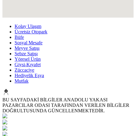
Kolay Ulaşım
Ücretsiz Otopark
Büfe
Sosyal Mesafe
Meyve Satışı
Sebze Satışı
Yöresel Ürün
Giysi-Kıyafet
Züccaciye
Hediyelik Eşya
Mutfak
BU SAYFADAKİ BİLGİLER ANADOLU YAKASI
PAZARCILAR ODASI TARAFINDAN VERİLEN BİLGİLER
DOĞRULTUSUNDA GÜNCELLENMEKTEDİR.