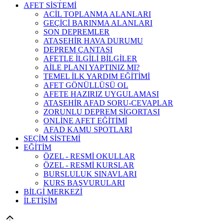
AFET SİSTEMİ
ACİL TOPLANMA ALANLARI
GEÇİCİ BARINMA ALANLARI
SON DEPREMLER
ATAŞEHİR HAVA DURUMU
DEPREM ÇANTASI
AFETLE İLGİLİ BİLGİLER
AİLE PLANI YAPTINIZ MI?
TEMEL İLK YARDIM EĞİTİMİ
AFET GÖNÜLLÜSÜ OL
AFETE HAZIRIZ UYGULAMASI
ATAŞEHİR AFAD SORU-CEVAPLAR
ZORUNLU DEPREM SİGORTASI
ONLİNE AFET EĞİTİMİ
AFAD KAMU SPOTLARI
SEÇİM SİSTEMİ
EĞİTİM
ÖZEL - RESMİ OKULLAR
ÖZEL - RESMİ KURSLAR
BURSLULUK SINAVLARI
KURS BAŞVURULARI
BİLGİ MERKEZİ
İLETİŞİM