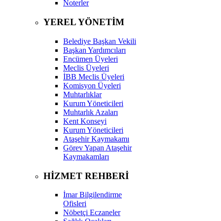
Noterler
YEREL YÖNETİM
Belediye Başkan Vekili
Başkan Yardımcıları
Encümen Üyeleri
Meclis Üyeleri
İBB Meclis Üyeleri
Komisyon Üyeleri
Muhtarlıklar
Kurum Yöneticileri
Muhtarlık Azaları
Kent Konseyi
Kurum Yöneticileri
Ataşehir Kaymakamı
Görev Yapan Ataşehir
Kaymakamları
HİZMET REHBERİ
İmar Bilgilendirme
Ofisleri
Nöbetçi Eczaneler