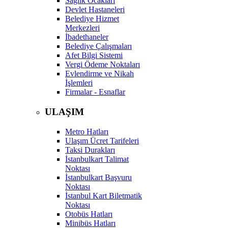
Sağlık Ocakları
Devlet Hastaneleri
Belediye Hizmet
Merkezleri
İbadethaneler
Belediye Çalışmaları
Afet Bilgi Sistemi
Vergi Ödeme Noktaları
Evlendirme ve Nikah
İşlemleri
Firmalar - Esnaflar
ULAŞIM
Metro Hatları
Ulaşım Ücret Tarifeleri
Taksi Durakları
İstanbulkart Talimat
Noktası
İstanbulkart Başvuru
Noktası
İstanbul Kart Biletmatik
Noktası
Otobüs Hatları
Minibüs Hatları