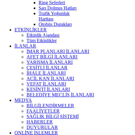
Ring Seferleri
Sarı Dolmuş Hatları
Trafik Yoğunluk
Haritası
Otobüs Durakları
ETKİNLİKLER
Etkinlik Ajandası
Tüm Etkinlikler
İLANLAR
İMAR PLANLARI İLANLARI
AFET BİLGİ İLANLARI
YARIŞMA İLANLARI
ÇEŞİTLİ İLANLAR
İHALE İLANLARI
ACİL KAN İLANLARI
VEFAT İLANLARI
KESİNTİ İLANLARI
BELEDİYE MECLİS İLANLARI
MEDYA
BİLGİLENDİRMELER
FAALİYETLER
SAĞLIK BİLGİ SİSTEMİ
HABERLER
DUYURULAR
ONLİNE İŞLEMLER