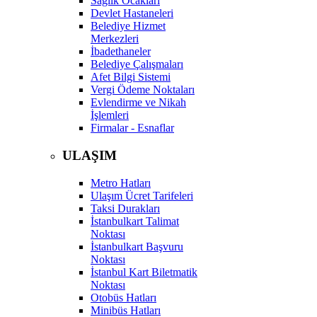
Sağlık Ocakları
Devlet Hastaneleri
Belediye Hizmet
Merkezleri
İbadethaneler
Belediye Çalışmaları
Afet Bilgi Sistemi
Vergi Ödeme Noktaları
Evlendirme ve Nikah
İşlemleri
Firmalar - Esnaflar
ULAŞIM
Metro Hatları
Ulaşım Ücret Tarifeleri
Taksi Durakları
İstanbulkart Talimat
Noktası
İstanbulkart Başvuru
Noktası
İstanbul Kart Biletmatik
Noktası
Otobüs Hatları
Minibüs Hatları