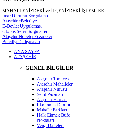
MAHALLENİZDEKİ ve İLÇENİZDEKİ İŞLEMLER
İmar Durumu Sorgulama
Ataşehir eBelediye
E-Devlet Uygulaması
Otobüs Sefer Sorgulama
Ataşehir Nöbetçi Eczaneler
Belediye Çalışmaları
ANA SAYFA
ATAŞEHİR
GENEL BİLGİLER
Ataşehir Tarihçesi
Ataşehir Mahalleler
Ataşehir Nüfusu
Semt Pazarları
Ataşehir Haritası
Ekonomik Durum
Mahalle Parkları
Halk Ekmek Büfe
Noktaları
Vergi Daireleri