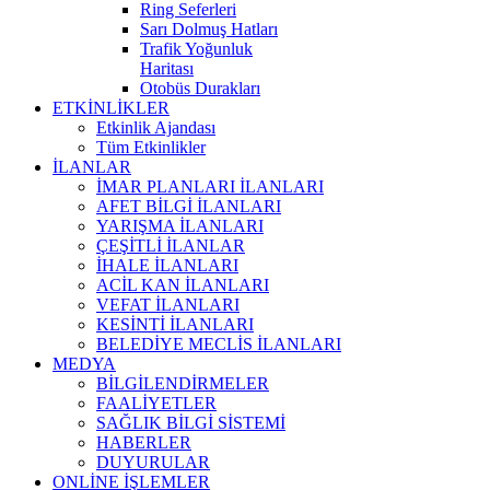
Ring Seferleri
Sarı Dolmuş Hatları
Trafik Yoğunluk
Haritası
Otobüs Durakları
ETKİNLİKLER
Etkinlik Ajandası
Tüm Etkinlikler
İLANLAR
İMAR PLANLARI İLANLARI
AFET BİLGİ İLANLARI
YARIŞMA İLANLARI
ÇEŞİTLİ İLANLAR
İHALE İLANLARI
ACİL KAN İLANLARI
VEFAT İLANLARI
KESİNTİ İLANLARI
BELEDİYE MECLİS İLANLARI
MEDYA
BİLGİLENDİRMELER
FAALİYETLER
SAĞLIK BİLGİ SİSTEMİ
HABERLER
DUYURULAR
ONLİNE İŞLEMLER