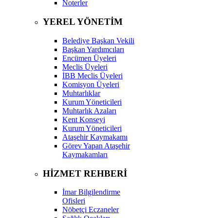
Noterler
YEREL YÖNETİM
Belediye Başkan Vekili
Başkan Yardımcıları
Encümen Üyeleri
Meclis Üyeleri
İBB Meclis Üyeleri
Komisyon Üyeleri
Muhtarlıklar
Kurum Yöneticileri
Muhtarlık Azaları
Kent Konseyi
Kurum Yöneticileri
Ataşehir Kaymakamı
Görev Yapan Ataşehir
Kaymakamları
HİZMET REHBERİ
İmar Bilgilendirme
Ofisleri
Nöbetçi Eczaneler