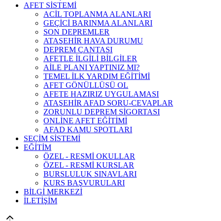
AFET SİSTEMİ
ACİL TOPLANMA ALANLARI
GEÇİCİ BARINMA ALANLARI
SON DEPREMLER
ATAŞEHİR HAVA DURUMU
DEPREM ÇANTASI
AFETLE İLGİLİ BİLGİLER
AİLE PLANI YAPTINIZ MI?
TEMEL İLK YARDIM EĞİTİMİ
AFET GÖNÜLLÜSÜ OL
AFETE HAZIRIZ UYGULAMASI
ATAŞEHİR AFAD SORU-CEVAPLAR
ZORUNLU DEPREM SİGORTASI
ONLİNE AFET EĞİTİMİ
AFAD KAMU SPOTLARI
SEÇİM SİSTEMİ
EĞİTİM
ÖZEL - RESMİ OKULLAR
ÖZEL - RESMİ KURSLAR
BURSLULUK SINAVLARI
KURS BAŞVURULARI
BİLGİ MERKEZİ
İLETİŞİM