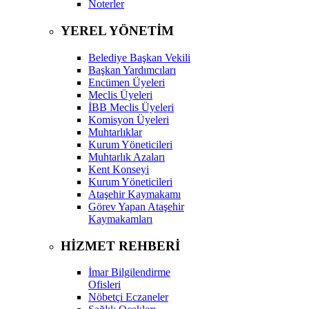
Noterler
YEREL YÖNETİM
Belediye Başkan Vekili
Başkan Yardımcıları
Encümen Üyeleri
Meclis Üyeleri
İBB Meclis Üyeleri
Komisyon Üyeleri
Muhtarlıklar
Kurum Yöneticileri
Muhtarlık Azaları
Kent Konseyi
Kurum Yöneticileri
Ataşehir Kaymakamı
Görev Yapan Ataşehir
Kaymakamları
HİZMET REHBERİ
İmar Bilgilendirme
Ofisleri
Nöbetçi Eczaneler