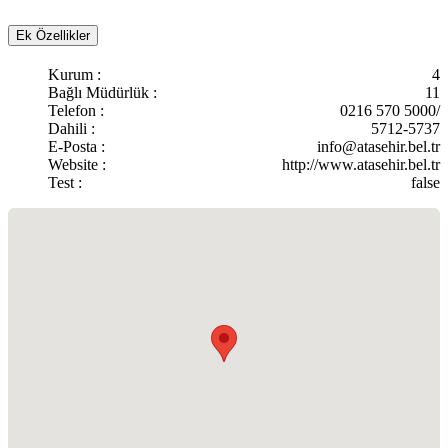
Ek Özellikler
Kurum :
4
Bağlı Müdürlük :
11
Telefon :
0216 570 5000/
Dahili :
5712-5737
E-Posta :
info@atasehir.bel.tr
Website :
http://www.atasehir.bel.tr
Test :
false