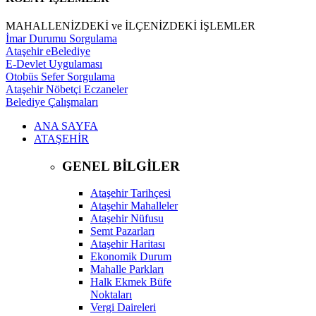
MAHALLENİZDEKİ ve İLÇENİZDEKİ İŞLEMLER
İmar Durumu Sorgulama
Ataşehir eBelediye
E-Devlet Uygulaması
Otobüs Sefer Sorgulama
Ataşehir Nöbetçi Eczaneler
Belediye Çalışmaları
ANA SAYFA
ATAŞEHİR
GENEL BİLGİLER
Ataşehir Tarihçesi
Ataşehir Mahalleler
Ataşehir Nüfusu
Semt Pazarları
Ataşehir Haritası
Ekonomik Durum
Mahalle Parkları
Halk Ekmek Büfe
Noktaları
Vergi Daireleri