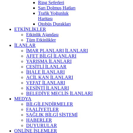
Ring Seferleri
Sarı Dolmuş Hatları
Trafik Yoğunluk
Haritası
Otobüs Durakları
ETKİNLİKLER
Etkinlik Ajandası
Tüm Etkinlikler
İLANLAR
İMAR PLANLARI İLANLARI
AFET BİLGİ İLANLARI
YARIŞMA İLANLARI
ÇEŞİTLİ İLANLAR
İHALE İLANLARI
ACİL KAN İLANLARI
VEFAT İLANLARI
KESİNTİ İLANLARI
BELEDİYE MECLİS İLANLARI
MEDYA
BİLGİLENDİRMELER
FAALİYETLER
SAĞLIK BİLGİ SİSTEMİ
HABERLER
DUYURULAR
ONLİNE İŞLEMLER