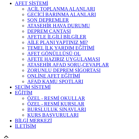
AFET SİSTEMİ
ACİL TOPLANMA ALANLARI
GEÇİCİ BARINMA ALANLARI
SON DEPREMLER
ATAŞEHİR HAVA DURUMU
DEPREM ÇANTASI
AFETLE İLGİLİ BİLGİLER
AİLE PLANI YAPTINIZ MI?
TEMEL İLK YARDIM EĞİTİMİ
AFET GÖNÜLLÜSÜ OL
AFETE HAZIRIZ UYGULAMASI
ATAŞEHİR AFAD SORU-CEVAPLAR
ZORUNLU DEPREM SİGORTASI
ONLİNE AFET EĞİTİMİ
AFAD KAMU SPOTLARI
SEÇİM SİSTEMİ
EĞİTİM
ÖZEL - RESMİ OKULLAR
ÖZEL - RESMİ KURSLAR
BURSLULUK SINAVLARI
KURS BAŞVURULARI
BİLGİ MERKEZİ
İLETİŞİM