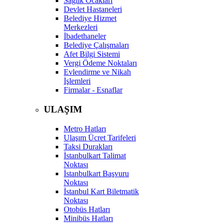
Sağlık Ocakları
Devlet Hastaneleri
Belediye Hizmet
Merkezleri
İbadethaneler
Belediye Çalışmaları
Afet Bilgi Sistemi
Vergi Ödeme Noktaları
Evlendirme ve Nikah
İşlemleri
Firmalar - Esnaflar
ULAŞIM
Metro Hatları
Ulaşım Ücret Tarifeleri
Taksi Durakları
İstanbulkart Talimat
Noktası
İstanbulkart Başvuru
Noktası
İstanbul Kart Biletmatik
Noktası
Otobüs Hatları
Minibüs Hatları