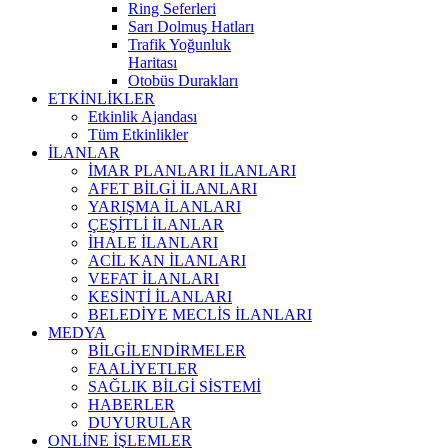
Ring Seferleri
Sarı Dolmuş Hatları
Trafik Yoğunluk
Haritası
Otobüs Durakları
ETKİNLİKLER
Etkinlik Ajandası
Tüm Etkinlikler
İLANLAR
İMAR PLANLARI İLANLARI
AFET BİLGİ İLANLARI
YARIŞMA İLANLARI
ÇEŞİTLİ İLANLAR
İHALE İLANLARI
ACİL KAN İLANLARI
VEFAT İLANLARI
KESİNTİ İLANLARI
BELEDİYE MECLİS İLANLARI
MEDYA
BİLGİLENDİRMELER
FAALİYETLER
SAĞLIK BİLGİ SİSTEMİ
HABERLER
DUYURULAR
ONLİNE İŞLEMLER