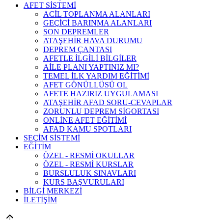
AFET SİSTEMİ
ACİL TOPLANMA ALANLARI
GEÇİCİ BARINMA ALANLARI
SON DEPREMLER
ATAŞEHİR HAVA DURUMU
DEPREM ÇANTASI
AFETLE İLGİLİ BİLGİLER
AİLE PLANI YAPTINIZ MI?
TEMEL İLK YARDIM EĞİTİMİ
AFET GÖNÜLLÜSÜ OL
AFETE HAZIRIZ UYGULAMASI
ATAŞEHİR AFAD SORU-CEVAPLAR
ZORUNLU DEPREM SİGORTASI
ONLİNE AFET EĞİTİMİ
AFAD KAMU SPOTLARI
SEÇİM SİSTEMİ
EĞİTİM
ÖZEL - RESMİ OKULLAR
ÖZEL - RESMİ KURSLAR
BURSLULUK SINAVLARI
KURS BAŞVURULARI
BİLGİ MERKEZİ
İLETİŞİM