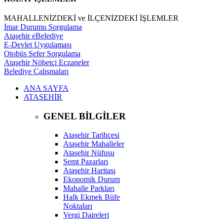
MAHALLENİZDEKİ ve İLÇENİZDEKİ İŞLEMLER
İmar Durumu Sorgulama
Ataşehir eBelediye
E-Devlet Uygulaması
Otobüs Sefer Sorgulama
Ataşehir Nöbetçi Eczaneler
Belediye Çalışmaları
ANA SAYFA
ATAŞEHİR
GENEL BİLGİLER
Ataşehir Tarihçesi
Ataşehir Mahalleler
Ataşehir Nüfusu
Semt Pazarları
Ataşehir Haritası
Ekonomik Durum
Mahalle Parkları
Halk Ekmek Büfe
Noktaları
Vergi Daireleri