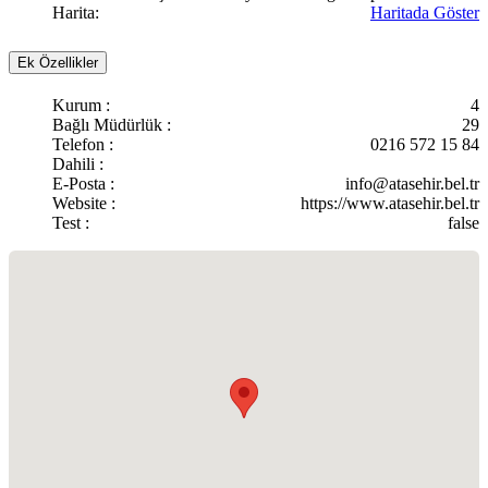
Harita:
Haritada Göster
Ek Özellikler
Kurum :
4
Bağlı Müdürlük :
29
Telefon :
0216 572 15 84
Dahili :
E-Posta :
info@atasehir.bel.tr
Website :
https://www.atasehir.bel.tr
Test :
false