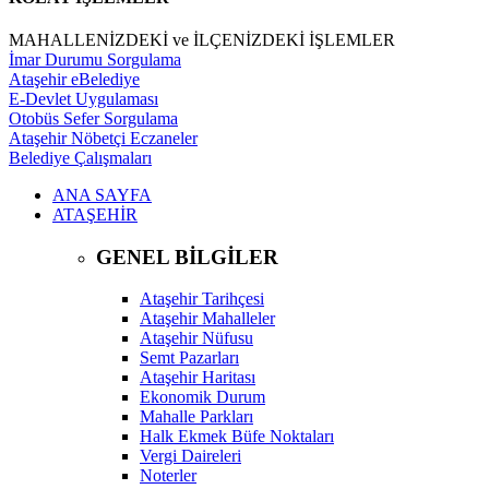
MAHALLENİZDEKİ ve İLÇENİZDEKİ İŞLEMLER
İmar Durumu Sorgulama
Ataşehir eBelediye
E-Devlet Uygulaması
Otobüs Sefer Sorgulama
Ataşehir Nöbetçi Eczaneler
Belediye Çalışmaları
ANA SAYFA
ATAŞEHİR
GENEL BİLGİLER
Ataşehir Tarihçesi
Ataşehir Mahalleler
Ataşehir Nüfusu
Semt Pazarları
Ataşehir Haritası
Ekonomik Durum
Mahalle Parkları
Halk Ekmek Büfe Noktaları
Vergi Daireleri
Noterler