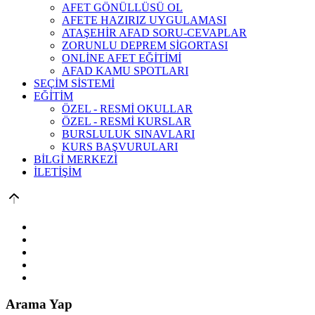
AFET GÖNÜLLÜSÜ OL
AFETE HAZIRIZ UYGULAMASI
ATAŞEHİR AFAD SORU-CEVAPLAR
ZORUNLU DEPREM SİGORTASI
ONLİNE AFET EĞİTİMİ
AFAD KAMU SPOTLARI
SEÇİM SİSTEMİ
EĞİTİM
ÖZEL - RESMİ OKULLAR
ÖZEL - RESMİ KURSLAR
BURSLULUK SINAVLARI
KURS BAŞVURULARI
BİLGİ MERKEZİ
İLETİŞİM
Arama Yap