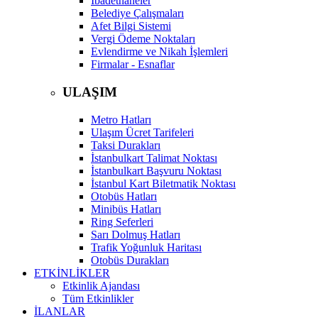
İbadethaneler
Belediye Çalışmaları
Afet Bilgi Sistemi
Vergi Ödeme Noktaları
Evlendirme ve Nikah İşlemleri
Firmalar - Esnaflar
ULAŞIM
Metro Hatları
Ulaşım Ücret Tarifeleri
Taksi Durakları
İstanbulkart Talimat Noktası
İstanbulkart Başvuru Noktası
İstanbul Kart Biletmatik Noktası
Otobüs Hatları
Minibüs Hatları
Ring Seferleri
Sarı Dolmuş Hatları
Trafik Yoğunluk Haritası
Otobüs Durakları
ETKİNLİKLER
Etkinlik Ajandası
Tüm Etkinlikler
İLANLAR