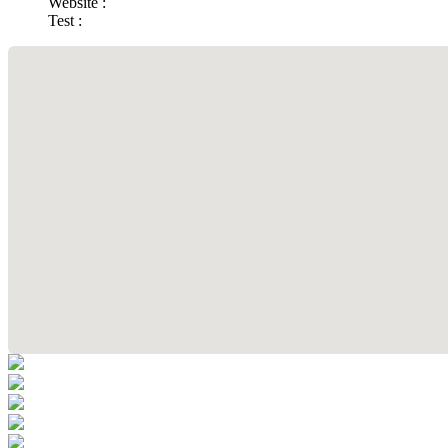
Website :
Test :