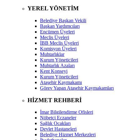
YEREL YÖNETİM
Belediye Başkan Vekili
Başkan Yardımcıları
Encümen Üyeleri
Meclis Üyeleri
İBB Meclis Üyeleri
Komisyon Üyeleri
Muhtarlıklar
Kurum Yöneticileri
Muhtarlık Azaları
Kent Konseyi
Kurum Yöneticileri
Ataşehir Kaymakamı
Görev Yapan Ataşehir Kaymakamları
HİZMET REHBERİ
İmar Bilgilendirme Ofisleri
Nöbetçi Eczaneler
Sağlık Ocakları
Devlet Hastaneleri
Belediye Hizmet Merkezleri