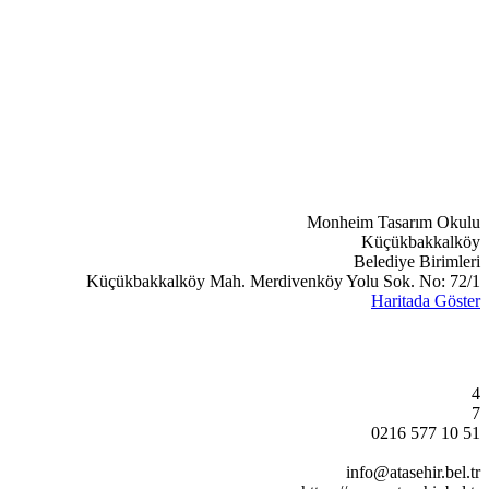
Monheim Tasarım Okulu
Küçükbakkalköy
Belediye Birimleri
Küçükbakkalköy Mah. Merdivenköy Yolu Sok. No: 72/1
Haritada Göster
4
7
0216 577 10 51
info@atasehir.bel.tr