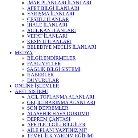
İMAR PLANLARI İLANLARI
AFET BİLGİ İLANLARI
YARIŞMA İLANLARI
ÇEŞİTLİ İLANLAR
İHALE İLANLARI
ACİL KAN İLANLARI
VEFAT İLANLARI
KESİNTİ İLANLARI
BELEDİYE MECLİS İLANLARI
MEDYA
BİLGİLENDİRMELER
FAALİYETLER
SAĞLIK BİLGİ SİSTEMİ
HABERLER
DUYURULAR
ONLİNE İŞLEMLER
AFET SİSTEMİ
ACİL TOPLANMA ALANLARI
GEÇİCİ BARINMA ALANLARI
SON DEPREMLER
ATAŞEHİR HAVA DURUMU
DEPREM ÇANTASI
AFETLE İLGİLİ BİLGİLER
AİLE PLANI YAPTINIZ MI?
TEMEL İLK YARDIM EĞİTİMİ