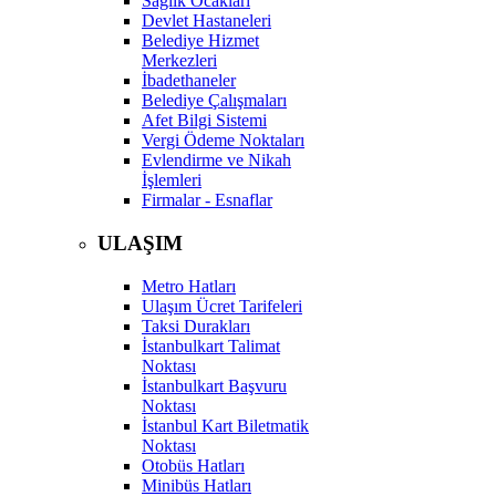
Sağlık Ocakları
Devlet Hastaneleri
Belediye Hizmet
Merkezleri
İbadethaneler
Belediye Çalışmaları
Afet Bilgi Sistemi
Vergi Ödeme Noktaları
Evlendirme ve Nikah
İşlemleri
Firmalar - Esnaflar
ULAŞIM
Metro Hatları
Ulaşım Ücret Tarifeleri
Taksi Durakları
İstanbulkart Talimat
Noktası
İstanbulkart Başvuru
Noktası
İstanbul Kart Biletmatik
Noktası
Otobüs Hatları
Minibüs Hatları