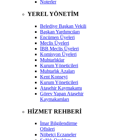
Noterler
YEREL YÖNETİM
Belediye Başkan Vekili
Başkan Yardımcıları
Encümen Üyeleri
Meclis Üyeleri
İBB Meclis Üyeleri
Komisyon Üyeleri
Muhtarlıklar
Kurum Yöneticileri
Muhtarlık Azaları
Kent Konseyi
Kurum Yöneticileri
Ataşehir Kaymakamı
Görev Yapan Ataşehir
Kaymakamları
HİZMET REHBERİ
İmar Bilgilendirme
Ofisleri
Nöbetçi Eczaneler