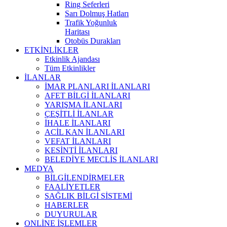
Ring Seferleri
Sarı Dolmuş Hatları
Trafik Yoğunluk
Haritası
Otobüs Durakları
ETKİNLİKLER
Etkinlik Ajandası
Tüm Etkinlikler
İLANLAR
İMAR PLANLARI İLANLARI
AFET BİLGİ İLANLARI
YARIŞMA İLANLARI
ÇEŞİTLİ İLANLAR
İHALE İLANLARI
ACİL KAN İLANLARI
VEFAT İLANLARI
KESİNTİ İLANLARI
BELEDİYE MECLİS İLANLARI
MEDYA
BİLGİLENDİRMELER
FAALİYETLER
SAĞLIK BİLGİ SİSTEMİ
HABERLER
DUYURULAR
ONLİNE İŞLEMLER