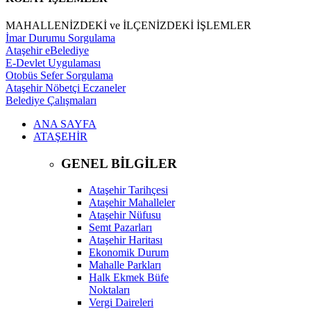
MAHALLENİZDEKİ ve İLÇENİZDEKİ İŞLEMLER
İmar Durumu Sorgulama
Ataşehir eBelediye
E-Devlet Uygulaması
Otobüs Sefer Sorgulama
Ataşehir Nöbetçi Eczaneler
Belediye Çalışmaları
ANA SAYFA
ATAŞEHİR
GENEL BİLGİLER
Ataşehir Tarihçesi
Ataşehir Mahalleler
Ataşehir Nüfusu
Semt Pazarları
Ataşehir Haritası
Ekonomik Durum
Mahalle Parkları
Halk Ekmek Büfe
Noktaları
Vergi Daireleri