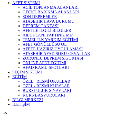
AFET SİSTEMİ
ACİL TOPLANMA ALANLARI
GEÇİCİ BARINMA ALANLARI
SON DEPREMLER
ATAŞEHİR HAVA DURUMU
DEPREM ÇANTASI
AFETLE İLGİLİ BİLGİLER
AİLE PLANI YAPTINIZ MI?
TEMEL İLK YARDIM EĞİTİMİ
AFET GÖNÜLLÜSÜ OL
AFETE HAZIRIZ UYGULAMASI
ATAŞEHİR AFAD SORU-CEVAPLAR
ZORUNLU DEPREM SİGORTASI
ONLİNE AFET EĞİTİMİ
AFAD KAMU SPOTLARI
SEÇİM SİSTEMİ
EĞİTİM
ÖZEL - RESMİ OKULLAR
ÖZEL - RESMİ KURSLAR
BURSLULUK SINAVLARI
KURS BAŞVURULARI
BİLGİ MERKEZİ
İLETİŞİM