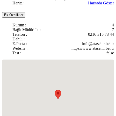
Harita:
Haritada Göster
Ek Özellikler
Kurum :
4
Bağlı Müdürlük :
7
Telefon :
0216 315 73 44
Dahili :
E-Posta :
info@atasehir.bel.tr
Website :
https://www.atasehir.bel.tr
Test :
false