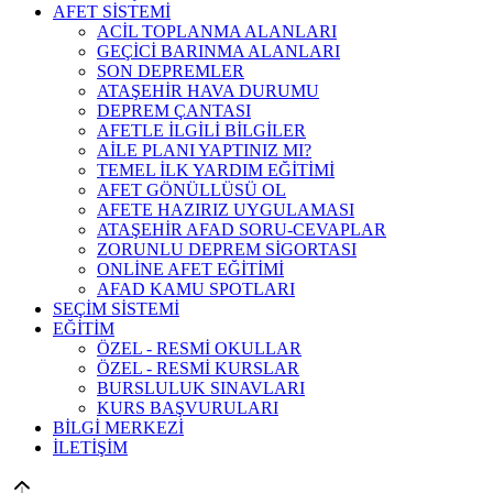
AFET SİSTEMİ
ACİL TOPLANMA ALANLARI
GEÇİCİ BARINMA ALANLARI
SON DEPREMLER
ATAŞEHİR HAVA DURUMU
DEPREM ÇANTASI
AFETLE İLGİLİ BİLGİLER
AİLE PLANI YAPTINIZ MI?
TEMEL İLK YARDIM EĞİTİMİ
AFET GÖNÜLLÜSÜ OL
AFETE HAZIRIZ UYGULAMASI
ATAŞEHİR AFAD SORU-CEVAPLAR
ZORUNLU DEPREM SİGORTASI
ONLİNE AFET EĞİTİMİ
AFAD KAMU SPOTLARI
SEÇİM SİSTEMİ
EĞİTİM
ÖZEL - RESMİ OKULLAR
ÖZEL - RESMİ KURSLAR
BURSLULUK SINAVLARI
KURS BAŞVURULARI
BİLGİ MERKEZİ
İLETİŞİM