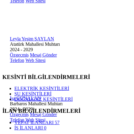
Telefon
Web Sitesi
Leyla Yeşim ŞAYLAN
Atatürk Mahallesi Muhtarı
2024 - 2029
Özgeçmiş
Mesaj Gönder
Telefon
Web Sitesi
KESİNTİ BİLGİLENDİRMELERİ
ELEKTRİK KESİNTİLERİ
SU KESİNTİLERİ
İsa GÜNALAN
DOĞALGAZ KESİNTİLERİ
Barbaros Mahallesi Muhtarı
2024 - 2029
İLAN BİLGİLENDİRMELERİ
Özgeçmiş
Mesaj Gönder
Telefon
Web Sitesi
VEFAT İLANLARI
57
İŞ İLANLARI
0