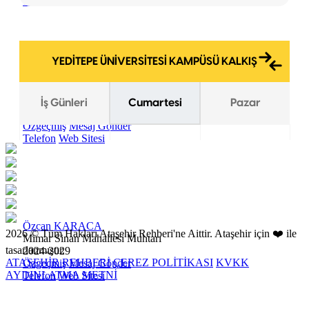
Telefon
Web Sitesi
Recep Ali KANTARCI
Mevlana Mahallesi Muhtarı
2024-2029
Özgeçmiş
Mesaj Gönder
Telefon
Web Sitesi
Özcan KARACA
2026 © Tüm Hakları Ataşehir Rehberi'ne Aittir. Ataşehir için ❤️ ile
Mimar Sinan Mahallesi Muhtarı
tasarlanmıştır.
2024-2029
ATAŞEHİR REHBERİ
ÇEREZ POLİTİKASI
KVKK
Özgeçmiş
Mesaj Gönder
AYDINLATMA METNİ
Telefon
Web Sitesi