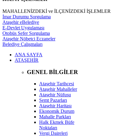
MAHALLENİZDEKİ ve İLÇENİZDEKİ İŞLEMLER
İmar Durumu Sorgulama
Ataşehir eBelediye
E-Devlet Uygulaması
Otobüs Sefer Sorgulama
Ataşehir Nöbetçi Eczaneler
Belediye Çalışmaları
ANA SAYFA
ATAŞEHİR
GENEL BİLGİLER
Ataşehir Tarihçesi
Ataşehir Mahalleler
Ataşehir Nüfusu
Semt Pazarları
Ataşehir Haritası
Ekonomik Durum
Mahalle Parkları
Halk Ekmek Büfe
Noktaları
Vergi Daireleri