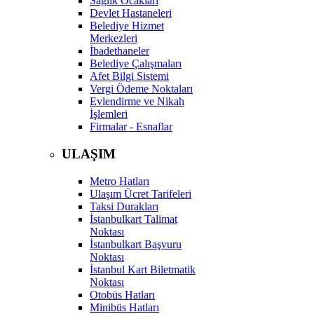
Sağlık Ocakları
Devlet Hastaneleri
Belediye Hizmet
Merkezleri
İbadethaneler
Belediye Çalışmaları
Afet Bilgi Sistemi
Vergi Ödeme Noktaları
Evlendirme ve Nikah
İşlemleri
Firmalar - Esnaflar
ULAŞIM
Metro Hatları
Ulaşım Ücret Tarifeleri
Taksi Durakları
İstanbulkart Talimat
Noktası
İstanbulkart Başvuru
Noktası
İstanbul Kart Biletmatik
Noktası
Otobüs Hatları
Minibüs Hatları