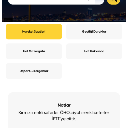
2024 - 2029
Özgeçmiş
Mesaj Gönder
Telefon
Web Sitesi
Kadir YILMAZ
Kayışdağı Mahallesi Muhtarı
2024 - 2029
Özgeçmiş
Mesaj Gönder
Telefon
Web Sitesi
Birgül KORKMAZ ÇİLESİZ
Küçükbakkalköy Mahallesi Muhtarı
2024 - 2029
Özgeçmiş
Mesaj Gönder