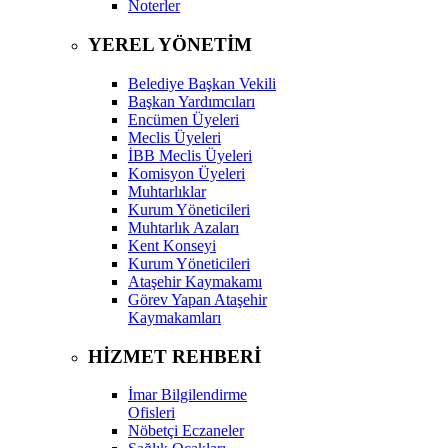
Noterler
YEREL YÖNETİM
Belediye Başkan Vekili
Başkan Yardımcıları
Encümen Üyeleri
Meclis Üyeleri
İBB Meclis Üyeleri
Komisyon Üyeleri
Muhtarlıklar
Kurum Yöneticileri
Muhtarlık Azaları
Kent Konseyi
Kurum Yöneticileri
Ataşehir Kaymakamı
Görev Yapan Ataşehir
Kaymakamları
HİZMET REHBERİ
İmar Bilgilendirme
Ofisleri
Nöbetçi Eczaneler