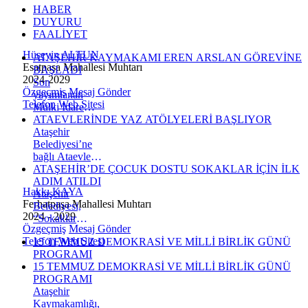
HABER
DUYURU
FAALİYET
Hüseyin ALTUN
ATAŞEHİR KAYMAKAMI EREN ARSLAN GÖREVİNE
Esatpaşa Mahallesi Muhtarı
BAŞLADI
2024-2029
Son
Özgeçmiş
Mesaj Gönder
yayımlanan
Telefon
Web Sitesi
Mülki İdare
Amirleri
ATAEVLERİNDE YAZ ATÖLYELERİ BAŞLIYOR
Kararnamesi ile
Ataşehir
Ataşehir
Belediyesi’ne
Kaymakamlığı
bağlı Ataevleri
görevine atanan
Sosyal Hizmet
ATAŞEHİR’DE ÇOCUK DOSTU SOKAKLAR İÇİN İLK
Eren Arslan,
Merkezleri, yaz
ADIM ATILDI
Hakkı KAYA
bugün ilçeye
döneminde
Ataşehir
Ferhatpaşa Mahallesi Muhtarı
gelerek yeni
çocuklara
Belediyesi,
2024 - 2029
görevine
yönelik eğitici
“Sokaklar
Özgeçmiş
Mesaj Gönder
başladı.
ve eğlenceli
Dönüşüyor”
Telefon
Web Sitesi
15 TEMMUZ DEMOKRASİ VE MİLLİ BİRLİK GÜNÜ
atölye
programı
PROGRAMI
programları
kapsamında
15 TEMMUZ DEMOKRASİ VE MİLLİ BİRLİK GÜNÜ
düzenliyor.
Esatpaşa
PROGRAMI
İçerenköy
Mahallesi’nde
Ataşehir
Ataevi Sosyal
gerçekleştirdiği
Kaymakamlığı,
Hizmet
tanıtım