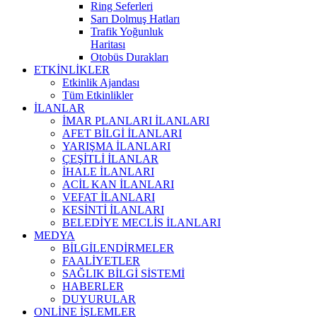
Ring Seferleri
Sarı Dolmuş Hatları
Trafik Yoğunluk
Haritası
Otobüs Durakları
ETKİNLİKLER
Etkinlik Ajandası
Tüm Etkinlikler
İLANLAR
İMAR PLANLARI İLANLARI
AFET BİLGİ İLANLARI
YARIŞMA İLANLARI
ÇEŞİTLİ İLANLAR
İHALE İLANLARI
ACİL KAN İLANLARI
VEFAT İLANLARI
KESİNTİ İLANLARI
BELEDİYE MECLİS İLANLARI
MEDYA
BİLGİLENDİRMELER
FAALİYETLER
SAĞLIK BİLGİ SİSTEMİ
HABERLER
DUYURULAR
ONLİNE İŞLEMLER