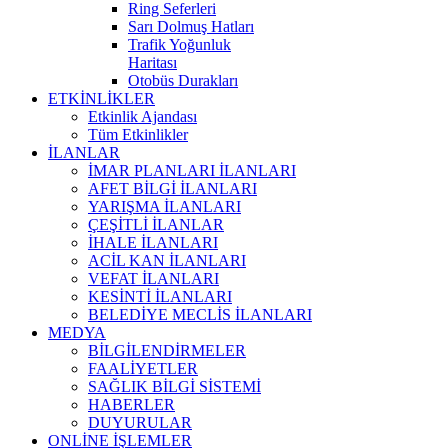
Ring Seferleri
Sarı Dolmuş Hatları
Trafik Yoğunluk
Haritası
Otobüs Durakları
ETKİNLİKLER
Etkinlik Ajandası
Tüm Etkinlikler
İLANLAR
İMAR PLANLARI İLANLARI
AFET BİLGİ İLANLARI
YARIŞMA İLANLARI
ÇEŞİTLİ İLANLAR
İHALE İLANLARI
ACİL KAN İLANLARI
VEFAT İLANLARI
KESİNTİ İLANLARI
BELEDİYE MECLİS İLANLARI
MEDYA
BİLGİLENDİRMELER
FAALİYETLER
SAĞLIK BİLGİ SİSTEMİ
HABERLER
DUYURULAR
ONLİNE İŞLEMLER