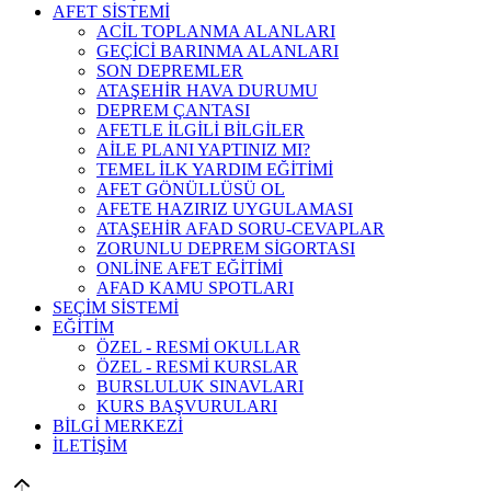
AFET SİSTEMİ
ACİL TOPLANMA ALANLARI
GEÇİCİ BARINMA ALANLARI
SON DEPREMLER
ATAŞEHİR HAVA DURUMU
DEPREM ÇANTASI
AFETLE İLGİLİ BİLGİLER
AİLE PLANI YAPTINIZ MI?
TEMEL İLK YARDIM EĞİTİMİ
AFET GÖNÜLLÜSÜ OL
AFETE HAZIRIZ UYGULAMASI
ATAŞEHİR AFAD SORU-CEVAPLAR
ZORUNLU DEPREM SİGORTASI
ONLİNE AFET EĞİTİMİ
AFAD KAMU SPOTLARI
SEÇİM SİSTEMİ
EĞİTİM
ÖZEL - RESMİ OKULLAR
ÖZEL - RESMİ KURSLAR
BURSLULUK SINAVLARI
KURS BAŞVURULARI
BİLGİ MERKEZİ
İLETİŞİM