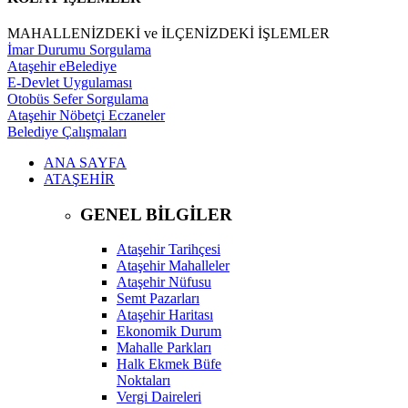
MAHALLENİZDEKİ ve İLÇENİZDEKİ İŞLEMLER
İmar Durumu Sorgulama
Ataşehir eBelediye
E-Devlet Uygulaması
Otobüs Sefer Sorgulama
Ataşehir Nöbetçi Eczaneler
Belediye Çalışmaları
ANA SAYFA
ATAŞEHİR
GENEL BİLGİLER
Ataşehir Tarihçesi
Ataşehir Mahalleler
Ataşehir Nüfusu
Semt Pazarları
Ataşehir Haritası
Ekonomik Durum
Mahalle Parkları
Halk Ekmek Büfe
Noktaları
Vergi Daireleri