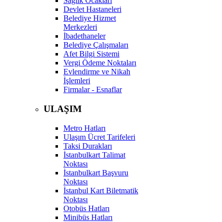
Sağlık Ocakları
Devlet Hastaneleri
Belediye Hizmet
Merkezleri
İbadethaneler
Belediye Çalışmaları
Afet Bilgi Sistemi
Vergi Ödeme Noktaları
Evlendirme ve Nikah
İşlemleri
Firmalar - Esnaflar
ULAŞIM
Metro Hatları
Ulaşım Ücret Tarifeleri
Taksi Durakları
İstanbulkart Talimat
Noktası
İstanbulkart Başvuru
Noktası
İstanbul Kart Biletmatik
Noktası
Otobüs Hatları
Minibüs Hatları