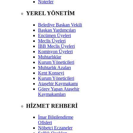
Noterler
YEREL YÖNETİM
Belediye Başkan Vekili
Başkan Yardımcıları
Encümen Üyeleri
Meclis Üyeleri
İBB Meclis Üyeleri
Komisyon Üyeleri
Muhtarlıklar
Kurum Yöneticileri
Muhtarlık Azaları
Kent Konseyi
Kurum Yöneticileri
Ataşehir Kaymakamı
Görev Yapan Ataşehir
Kaymakamları
HİZMET REHBERİ
İmar Bilgilendirme
Ofisleri
Nöbetçi Eczaneler