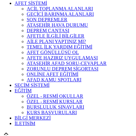
AFET SİSTEMİ
ACİL TOPLANMA ALANLARI
GEÇİCİ BARINMA ALANLARI
SON DEPREMLER
ATAŞEHİR HAVA DURUMU
DEPREM ÇANTASI
AFETLE İLGİLİ BİLGİLER
AİLE PLANI YAPTINIZ MI?
TEMEL İLK YARDIM EĞİTİMİ
AFET GÖNÜLLÜSÜ OL
AFETE HAZIRIZ UYGULAMASI
ATAŞEHİR AFAD SORU-CEVAPLAR
ZORUNLU DEPREM SİGORTASI
ONLİNE AFET EĞİTİMİ
AFAD KAMU SPOTLARI
SEÇİM SİSTEMİ
EĞİTİM
ÖZEL - RESMİ OKULLAR
ÖZEL - RESMİ KURSLAR
BURSLULUK SINAVLARI
KURS BAŞVURULARI
BİLGİ MERKEZİ
İLETİŞİM