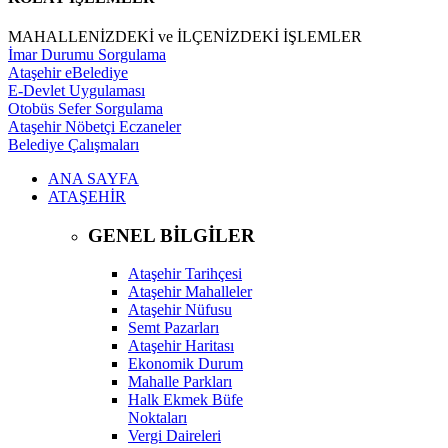
MAHALLENİZDEKİ ve İLÇENİZDEKİ İŞLEMLER
İmar Durumu Sorgulama
Ataşehir eBelediye
E-Devlet Uygulaması
Otobüs Sefer Sorgulama
Ataşehir Nöbetçi Eczaneler
Belediye Çalışmaları
ANA SAYFA
ATAŞEHİR
GENEL BİLGİLER
Ataşehir Tarihçesi
Ataşehir Mahalleler
Ataşehir Nüfusu
Semt Pazarları
Ataşehir Haritası
Ekonomik Durum
Mahalle Parkları
Halk Ekmek Büfe
Noktaları
Vergi Daireleri