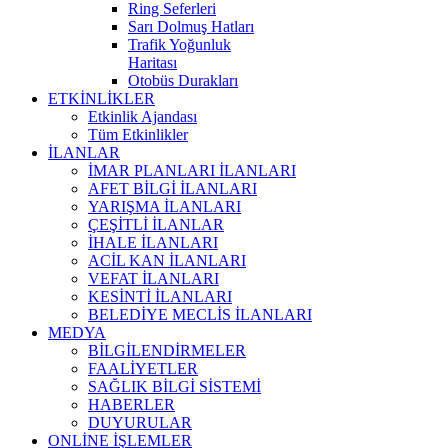
Ring Seferleri
Sarı Dolmuş Hatları
Trafik Yoğunluk
Haritası
Otobüs Durakları
ETKİNLİKLER
Etkinlik Ajandası
Tüm Etkinlikler
İLANLAR
İMAR PLANLARI İLANLARI
AFET BİLGİ İLANLARI
YARIŞMA İLANLARI
ÇEŞİTLİ İLANLAR
İHALE İLANLARI
ACİL KAN İLANLARI
VEFAT İLANLARI
KESİNTİ İLANLARI
BELEDİYE MECLİS İLANLARI
MEDYA
BİLGİLENDİRMELER
FAALİYETLER
SAĞLIK BİLGİ SİSTEMİ
HABERLER
DUYURULAR
ONLİNE İŞLEMLER