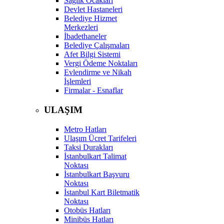
Sağlık Ocakları
Devlet Hastaneleri
Belediye Hizmet
Merkezleri
İbadethaneler
Belediye Çalışmaları
Afet Bilgi Sistemi
Vergi Ödeme Noktaları
Evlendirme ve Nikah
İşlemleri
Firmalar - Esnaflar
ULAŞIM
Metro Hatları
Ulaşım Ücret Tarifeleri
Taksi Durakları
İstanbulkart Talimat
Noktası
İstanbulkart Başvuru
Noktası
İstanbul Kart Biletmatik
Noktası
Otobüs Hatları
Minibüs Hatları