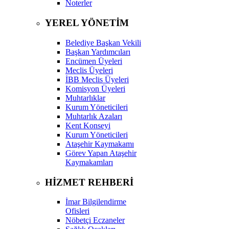
Noterler
YEREL YÖNETİM
Belediye Başkan Vekili
Başkan Yardımcıları
Encümen Üyeleri
Meclis Üyeleri
İBB Meclis Üyeleri
Komisyon Üyeleri
Muhtarlıklar
Kurum Yöneticileri
Muhtarlık Azaları
Kent Konseyi
Kurum Yöneticileri
Ataşehir Kaymakamı
Görev Yapan Ataşehir
Kaymakamları
HİZMET REHBERİ
İmar Bilgilendirme
Ofisleri
Nöbetçi Eczaneler