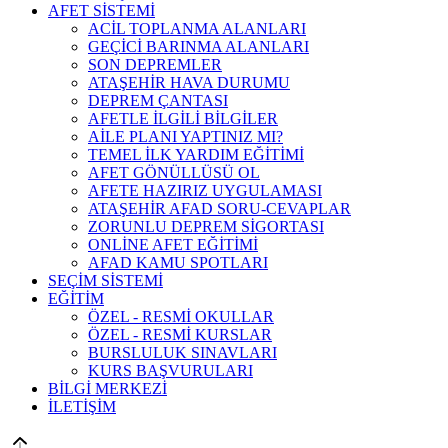
AFET SİSTEMİ
ACİL TOPLANMA ALANLARI
GEÇİCİ BARINMA ALANLARI
SON DEPREMLER
ATAŞEHİR HAVA DURUMU
DEPREM ÇANTASI
AFETLE İLGİLİ BİLGİLER
AİLE PLANI YAPTINIZ MI?
TEMEL İLK YARDIM EĞİTİMİ
AFET GÖNÜLLÜSÜ OL
AFETE HAZIRIZ UYGULAMASI
ATAŞEHİR AFAD SORU-CEVAPLAR
ZORUNLU DEPREM SİGORTASI
ONLİNE AFET EĞİTİMİ
AFAD KAMU SPOTLARI
SEÇİM SİSTEMİ
EĞİTİM
ÖZEL - RESMİ OKULLAR
ÖZEL - RESMİ KURSLAR
BURSLULUK SINAVLARI
KURS BAŞVURULARI
BİLGİ MERKEZİ
İLETİŞİM