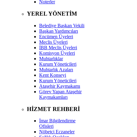
Noterler
YEREL YÖNETİM
Belediye Başkan Vekili
Başkan Yardımcıları
Encümen Üyeleri
Meclis Üyeleri
İBB Meclis Üyeleri
Komisyon Üyeleri
Muhtarlıklar
Kurum Yöneticileri
Muhtarlık Azaları
Kent Konseyi
Kurum Yöneticileri
Ataşehir Kaymakamı
Görev Yapan Ataşehir
Kaymakamları
HİZMET REHBERİ
İmar Bilgilendirme
Ofisleri
Nöbetçi Eczaneler