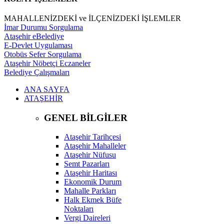
MAHALLENİZDEKİ ve İLÇENİZDEKİ İŞLEMLER
İmar Durumu Sorgulama
Ataşehir eBelediye
E-Devlet Uygulaması
Otobüs Sefer Sorgulama
Ataşehir Nöbetçi Eczaneler
Belediye Çalışmaları
ANA SAYFA
ATAŞEHİR
GENEL BİLGİLER
Ataşehir Tarihçesi
Ataşehir Mahalleler
Ataşehir Nüfusu
Semt Pazarları
Ataşehir Haritası
Ekonomik Durum
Mahalle Parkları
Halk Ekmek Büfe
Noktaları
Vergi Daireleri