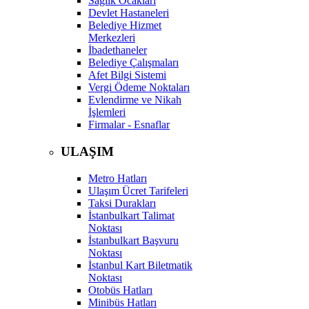
Sağlık Ocakları
Devlet Hastaneleri
Belediye Hizmet
Merkezleri
İbadethaneler
Belediye Çalışmaları
Afet Bilgi Sistemi
Vergi Ödeme Noktaları
Evlendirme ve Nikah
İşlemleri
Firmalar - Esnaflar
ULAŞIM
Metro Hatları
Ulaşım Ücret Tarifeleri
Taksi Durakları
İstanbulkart Talimat
Noktası
İstanbulkart Başvuru
Noktası
İstanbul Kart Biletmatik
Noktası
Otobüs Hatları
Minibüs Hatları