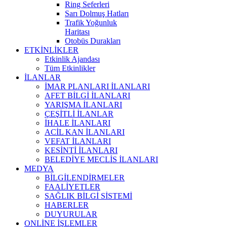
Ring Seferleri
Sarı Dolmuş Hatları
Trafik Yoğunluk
Haritası
Otobüs Durakları
ETKİNLİKLER
Etkinlik Ajandası
Tüm Etkinlikler
İLANLAR
İMAR PLANLARI İLANLARI
AFET BİLGİ İLANLARI
YARIŞMA İLANLARI
ÇEŞİTLİ İLANLAR
İHALE İLANLARI
ACİL KAN İLANLARI
VEFAT İLANLARI
KESİNTİ İLANLARI
BELEDİYE MECLİS İLANLARI
MEDYA
BİLGİLENDİRMELER
FAALİYETLER
SAĞLIK BİLGİ SİSTEMİ
HABERLER
DUYURULAR
ONLİNE İŞLEMLER