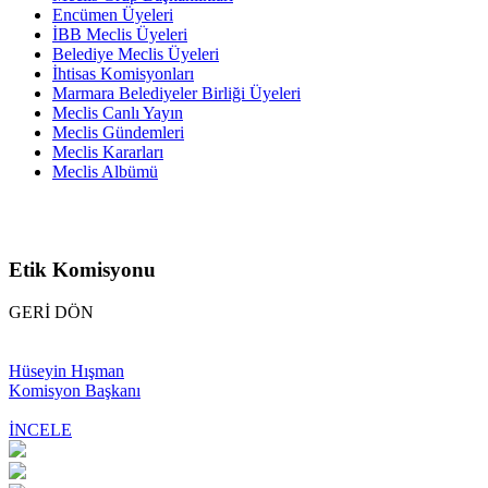
Encümen Üyeleri
İBB Meclis Üyeleri
Belediye Meclis Üyeleri
İhtisas Komisyonları
Marmara Belediyeler Birliği Üyeleri
Meclis Canlı Yayın
Meclis Gündemleri
Meclis Kararları
Meclis Albümü
Etik Komisyonu
GERİ DÖN
Hüseyin Hışman
Komisyon Başkanı
İNCELE