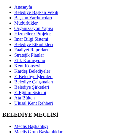
Anasayfa
Belediye Başkan Vekili
Başkan Yardımcıları
Müdürlükler
Organizasyon Yapısı
Hizmetler / Projeler
İmar Bilgi Sistemi
Belediye Etkinlikleri
Faaliyet Raporları
Stratejik Planlar
Etik Komisyonu
Kent Konseyi
Kardeş Belediyeler
E-Belediye İşlemleri
Belediye Çalışmaları
Belediye Şirketleri
E-Eğitim Sistemi
Ata Bülten
Ulusal Kent Rehberi
BELEDİYE MECLİSİ
Meclis Başkanlığı
Meclis Grup Başkanlıkları