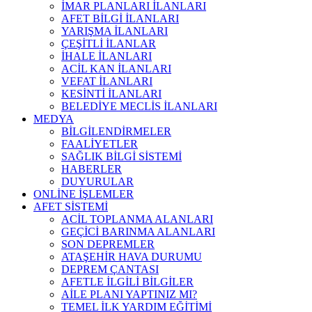
İMAR PLANLARI İLANLARI
AFET BİLGİ İLANLARI
YARIŞMA İLANLARI
ÇEŞİTLİ İLANLAR
İHALE İLANLARI
ACİL KAN İLANLARI
VEFAT İLANLARI
KESİNTİ İLANLARI
BELEDİYE MECLİS İLANLARI
MEDYA
BİLGİLENDİRMELER
FAALİYETLER
SAĞLIK BİLGİ SİSTEMİ
HABERLER
DUYURULAR
ONLİNE İŞLEMLER
AFET SİSTEMİ
ACİL TOPLANMA ALANLARI
GEÇİCİ BARINMA ALANLARI
SON DEPREMLER
ATAŞEHİR HAVA DURUMU
DEPREM ÇANTASI
AFETLE İLGİLİ BİLGİLER
AİLE PLANI YAPTINIZ MI?
TEMEL İLK YARDIM EĞİTİMİ