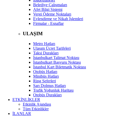
İbadethaneler
Belediye Çalışmaları
Afet Bilgi Sistemi
Vergi Ödeme Noktaları
Evlendirme ve Nikah İşlemleri
Firmalar - Esnaflar
ULAŞIM
Metro Hatları
Ulaşım Ücret Tarifeleri
Taksi Durakları
İstanbulkart Talimat Noktası
İstanbulkart Başvuru Noktası
İstanbul Kart Biletmatik Noktası
Otobüs Hatları
Minibüs Hatları
Ring Seferleri
Sarı Dolmuş Hatları
Trafik Yoğunluk Haritası
Otobüs Durakları
ETKİNLİKLER
Etkinlik Ajandası
Tüm Etkinlikler
İLANLAR