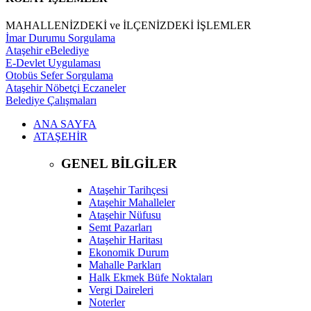
MAHALLENİZDEKİ ve İLÇENİZDEKİ İŞLEMLER
İmar Durumu Sorgulama
Ataşehir eBelediye
E-Devlet Uygulaması
Otobüs Sefer Sorgulama
Ataşehir Nöbetçi Eczaneler
Belediye Çalışmaları
ANA SAYFA
ATAŞEHİR
GENEL BİLGİLER
Ataşehir Tarihçesi
Ataşehir Mahalleler
Ataşehir Nüfusu
Semt Pazarları
Ataşehir Haritası
Ekonomik Durum
Mahalle Parkları
Halk Ekmek Büfe Noktaları
Vergi Daireleri
Noterler