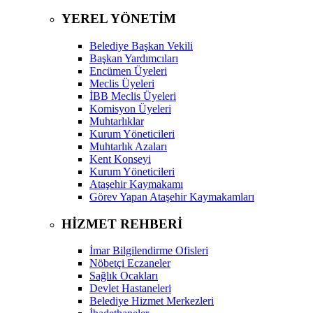
YEREL YÖNETİM
Belediye Başkan Vekili
Başkan Yardımcıları
Encümen Üyeleri
Meclis Üyeleri
İBB Meclis Üyeleri
Komisyon Üyeleri
Muhtarlıklar
Kurum Yöneticileri
Muhtarlık Azaları
Kent Konseyi
Kurum Yöneticileri
Ataşehir Kaymakamı
Görev Yapan Ataşehir Kaymakamları
HİZMET REHBERİ
İmar Bilgilendirme Ofisleri
Nöbetçi Eczaneler
Sağlık Ocakları
Devlet Hastaneleri
Belediye Hizmet Merkezleri