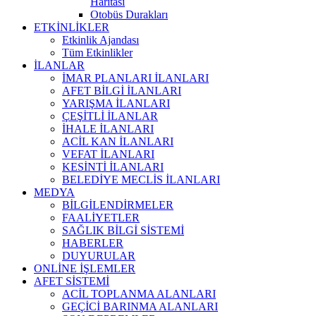
Haritası
Otobüs Durakları
ETKİNLİKLER
Etkinlik Ajandası
Tüm Etkinlikler
İLANLAR
İMAR PLANLARI İLANLARI
AFET BİLGİ İLANLARI
YARIŞMA İLANLARI
ÇEŞİTLİ İLANLAR
İHALE İLANLARI
ACİL KAN İLANLARI
VEFAT İLANLARI
KESİNTİ İLANLARI
BELEDİYE MECLİS İLANLARI
MEDYA
BİLGİLENDİRMELER
FAALİYETLER
SAĞLIK BİLGİ SİSTEMİ
HABERLER
DUYURULAR
ONLİNE İŞLEMLER
AFET SİSTEMİ
ACİL TOPLANMA ALANLARI
GEÇİCİ BARINMA ALANLARI