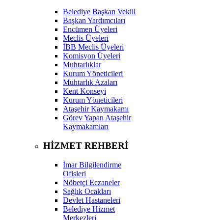
Belediye Başkan Vekili
Başkan Yardımcıları
Encümen Üyeleri
Meclis Üyeleri
İBB Meclis Üyeleri
Komisyon Üyeleri
Muhtarlıklar
Kurum Yöneticileri
Muhtarlık Azaları
Kent Konseyi
Kurum Yöneticileri
Ataşehir Kaymakamı
Görev Yapan Ataşehir
Kaymakamları
HİZMET REHBERİ
İmar Bilgilendirme
Ofisleri
Nöbetçi Eczaneler
Sağlık Ocakları
Devlet Hastaneleri
Belediye Hizmet
Merkezleri