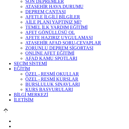
SON DEPREMLER
ATAŞEHİR HAVA DURUMU
DEPREM ÇANTASI
AFETLE İLGİLİ BİLGİLER
AİLE PLANI YAPTINIZ MI?
TEMEL İLK YARDIM EĞİTİMİ
AFET GÖNÜLLÜSÜ OL
AFETE HAZIRIZ UYGULAMASI
ATAŞEHİR AFAD SORU-CEVAPLAR
ZORUNLU DEPREM SİGORTASI
ONLİNE AFET EĞİTİMİ
AFAD KAMU SPOTLARI
SEÇİM SİSTEMİ
EĞİTİM
ÖZEL - RESMİ OKULLAR
ÖZEL - RESMİ KURSLAR
BURSLULUK SINAVLARI
KURS BAŞVURULARI
BİLGİ MERKEZİ
İLETİŞİM