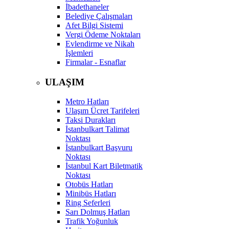
İbadethaneler
Belediye Çalışmaları
Afet Bilgi Sistemi
Vergi Ödeme Noktaları
Evlendirme ve Nikah
İşlemleri
Firmalar - Esnaflar
ULAŞIM
Metro Hatları
Ulaşım Ücret Tarifeleri
Taksi Durakları
İstanbulkart Talimat
Noktası
İstanbulkart Başvuru
Noktası
İstanbul Kart Biletmatik
Noktası
Otobüs Hatları
Minibüs Hatları
Ring Seferleri
Sarı Dolmuş Hatları
Trafik Yoğunluk