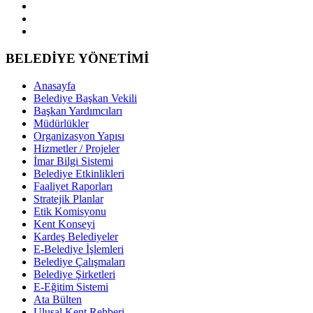
BELEDİYE YÖNETİMİ
Anasayfa
Belediye Başkan Vekili
Başkan Yardımcıları
Müdürlükler
Organizasyon Yapısı
Hizmetler / Projeler
İmar Bilgi Sistemi
Belediye Etkinlikleri
Faaliyet Raporları
Stratejik Planlar
Etik Komisyonu
Kent Konseyi
Kardeş Belediyeler
E-Belediye İşlemleri
Belediye Çalışmaları
Belediye Şirketleri
E-Eğitim Sistemi
Ata Bülten
Ulusal Kent Rehberi