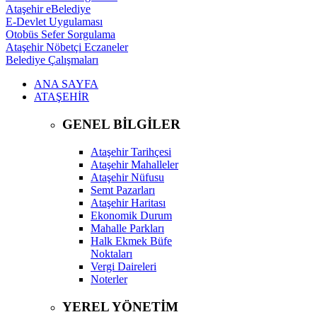
Ataşehir eBelediye
E-Devlet Uygulaması
Otobüs Sefer Sorgulama
Ataşehir Nöbetçi Eczaneler
Belediye Çalışmaları
ANA SAYFA
ATAŞEHİR
GENEL BİLGİLER
Ataşehir Tarihçesi
Ataşehir Mahalleler
Ataşehir Nüfusu
Semt Pazarları
Ataşehir Haritası
Ekonomik Durum
Mahalle Parkları
Halk Ekmek Büfe
Noktaları
Vergi Daireleri
Noterler
YEREL YÖNETİM