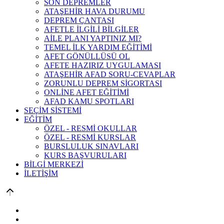
SON DEPREMLER
ATAŞEHİR HAVA DURUMU
DEPREM ÇANTASI
AFETLE İLGİLİ BİLGİLER
AİLE PLANI YAPTINIZ MI?
TEMEL İLK YARDIM EĞİTİMİ
AFET GÖNÜLLÜSÜ OL
AFETE HAZIRIZ UYGULAMASI
ATAŞEHİR AFAD SORU-CEVAPLAR
ZORUNLU DEPREM SİGORTASI
ONLİNE AFET EĞİTİMİ
AFAD KAMU SPOTLARI
SEÇİM SİSTEMİ
EĞİTİM
ÖZEL - RESMİ OKULLAR
ÖZEL - RESMİ KURSLAR
BURSLULUK SINAVLARI
KURS BAŞVURULARI
BİLGİ MERKEZİ
İLETİŞİM