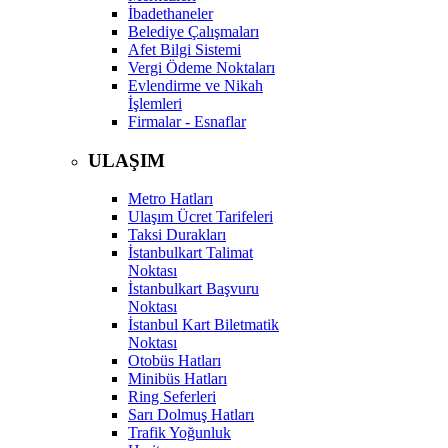
İbadethaneler
Belediye Çalışmaları
Afet Bilgi Sistemi
Vergi Ödeme Noktaları
Evlendirme ve Nikah
İşlemleri
Firmalar - Esnaflar
ULAŞIM
Metro Hatları
Ulaşım Ücret Tarifeleri
Taksi Durakları
İstanbulkart Talimat
Noktası
İstanbulkart Başvuru
Noktası
İstanbul Kart Biletmatik
Noktası
Otobüs Hatları
Minibüs Hatları
Ring Seferleri
Sarı Dolmuş Hatları
Trafik Yoğunluk