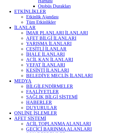
Haritası
Otobüs Durakları
ETKİNLİKLER
Etkinlik Ajandası
Tüm Etkinlikler
İLANLAR
İMAR PLANLARI İLANLARI
AFET BİLGİ İLANLARI
YARIŞMA İLANLARI
ÇEŞİTLİ İLANLAR
İHALE İLANLARI
ACİL KAN İLANLARI
VEFAT İLANLARI
KESİNTİ İLANLARI
BELEDİYE MECLİS İLANLARI
MEDYA
BİLGİLENDİRMELER
FAALİYETLER
SAĞLIK BİLGİ SİSTEMİ
HABERLER
DUYURULAR
ONLİNE İŞLEMLER
AFET SİSTEMİ
ACİL TOPLANMA ALANLARI
GEÇİCİ BARINMA ALANLARI