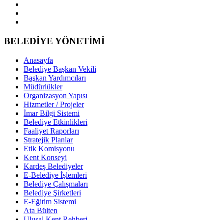
BELEDİYE YÖNETİMİ
Anasayfa
Belediye Başkan Vekili
Başkan Yardımcıları
Müdürlükler
Organizasyon Yapısı
Hizmetler / Projeler
İmar Bilgi Sistemi
Belediye Etkinlikleri
Faaliyet Raporları
Stratejik Planlar
Etik Komisyonu
Kent Konseyi
Kardeş Belediyeler
E-Belediye İşlemleri
Belediye Çalışmaları
Belediye Şirketleri
E-Eğitim Sistemi
Ata Bülten
Ulusal Kent Rehberi