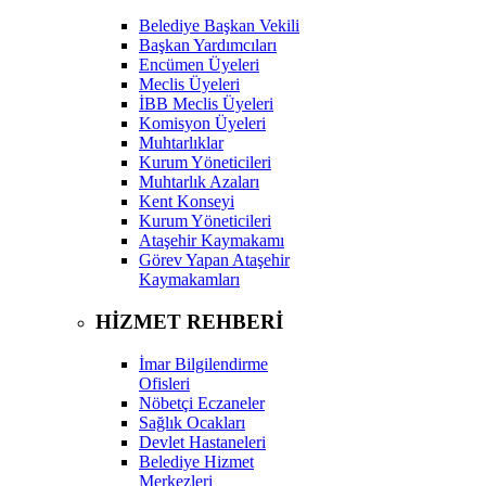
Belediye Başkan Vekili
Başkan Yardımcıları
Encümen Üyeleri
Meclis Üyeleri
İBB Meclis Üyeleri
Komisyon Üyeleri
Muhtarlıklar
Kurum Yöneticileri
Muhtarlık Azaları
Kent Konseyi
Kurum Yöneticileri
Ataşehir Kaymakamı
Görev Yapan Ataşehir
Kaymakamları
HİZMET REHBERİ
İmar Bilgilendirme
Ofisleri
Nöbetçi Eczaneler
Sağlık Ocakları
Devlet Hastaneleri
Belediye Hizmet
Merkezleri