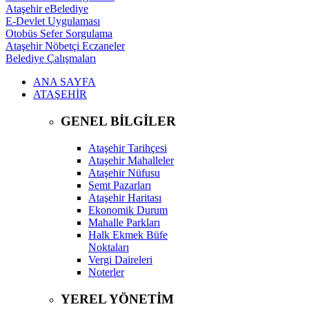
Ataşehir eBelediye
E-Devlet Uygulaması
Otobüs Sefer Sorgulama
Ataşehir Nöbetçi Eczaneler
Belediye Çalışmaları
ANA SAYFA
ATAŞEHİR
GENEL BİLGİLER
Ataşehir Tarihçesi
Ataşehir Mahalleler
Ataşehir Nüfusu
Semt Pazarları
Ataşehir Haritası
Ekonomik Durum
Mahalle Parkları
Halk Ekmek Büfe
Noktaları
Vergi Daireleri
Noterler
YEREL YÖNETİM