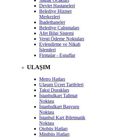
Sağlık Ocakları
Devlet Hastaneleri
Belediye Hizmet
Merkezleri
İbadethaneler
Belediye Çalışmaları
Afet Bilgi Sistemi
Vergi Ödeme Noktaları
Evlendirme ve Nikah
İşlemleri
Firmalar - Esnaflar
ULAŞIM
Metro Hatları
Ulaşım Ücret Tarifeleri
Taksi Durakları
İstanbulkart Talimat
Noktası
İstanbulkart Başvuru
Noktası
İstanbul Kart Biletmatik
Noktası
Otobüs Hatları
Minibüs Hatları