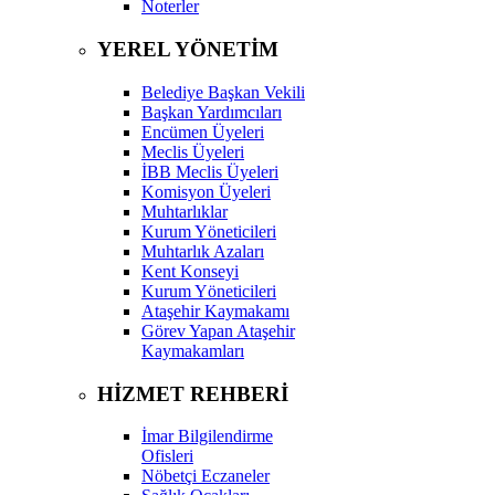
Noterler
YEREL YÖNETİM
Belediye Başkan Vekili
Başkan Yardımcıları
Encümen Üyeleri
Meclis Üyeleri
İBB Meclis Üyeleri
Komisyon Üyeleri
Muhtarlıklar
Kurum Yöneticileri
Muhtarlık Azaları
Kent Konseyi
Kurum Yöneticileri
Ataşehir Kaymakamı
Görev Yapan Ataşehir
Kaymakamları
HİZMET REHBERİ
İmar Bilgilendirme
Ofisleri
Nöbetçi Eczaneler