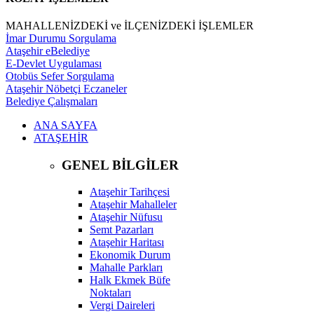
MAHALLENİZDEKİ ve İLÇENİZDEKİ İŞLEMLER
İmar Durumu Sorgulama
Ataşehir eBelediye
E-Devlet Uygulaması
Otobüs Sefer Sorgulama
Ataşehir Nöbetçi Eczaneler
Belediye Çalışmaları
ANA SAYFA
ATAŞEHİR
GENEL BİLGİLER
Ataşehir Tarihçesi
Ataşehir Mahalleler
Ataşehir Nüfusu
Semt Pazarları
Ataşehir Haritası
Ekonomik Durum
Mahalle Parkları
Halk Ekmek Büfe
Noktaları
Vergi Daireleri