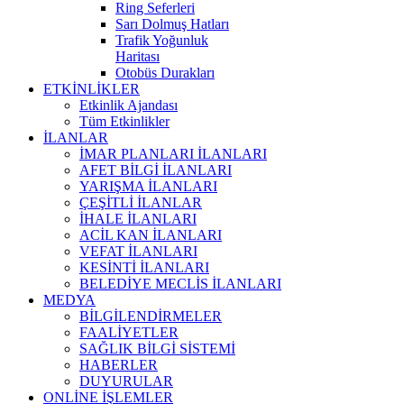
Ring Seferleri
Sarı Dolmuş Hatları
Trafik Yoğunluk
Haritası
Otobüs Durakları
ETKİNLİKLER
Etkinlik Ajandası
Tüm Etkinlikler
İLANLAR
İMAR PLANLARI İLANLARI
AFET BİLGİ İLANLARI
YARIŞMA İLANLARI
ÇEŞİTLİ İLANLAR
İHALE İLANLARI
ACİL KAN İLANLARI
VEFAT İLANLARI
KESİNTİ İLANLARI
BELEDİYE MECLİS İLANLARI
MEDYA
BİLGİLENDİRMELER
FAALİYETLER
SAĞLIK BİLGİ SİSTEMİ
HABERLER
DUYURULAR
ONLİNE İŞLEMLER