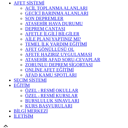
AFET SİSTEMİ
ACİL TOPLANMA ALANLARI
GEÇİCİ BARINMA ALANLARI
SON DEPREMLER
ATAŞEHİR HAVA DURUMU
DEPREM ÇANTASI
AFETLE İLGİLİ BİLGİLER
AİLE PLANI YAPTINIZ MI?
TEMEL İLK YARDIM EĞİTİMİ
AFET GÖNÜLLÜSÜ OL
AFETE HAZIRIZ UYGULAMASI
ATAŞEHİR AFAD SORU-CEVAPLAR
ZORUNLU DEPREM SİGORTASI
ONLİNE AFET EĞİTİMİ
AFAD KAMU SPOTLARI
SEÇİM SİSTEMİ
EĞİTİM
ÖZEL - RESMİ OKULLAR
ÖZEL - RESMİ KURSLAR
BURSLULUK SINAVLARI
KURS BAŞVURULARI
BİLGİ MERKEZİ
İLETİŞİM