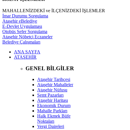
MAHALLENİZDEKİ ve İLÇENİZDEKİ İŞLEMLER
İmar Durumu Sorgulama
Ataşehir eBelediye
E-Devlet Uygulaması
Otobüs Sefer Sorgulama
Ataşehir Nöbetçi Eczaneler
Belediye Çalışmaları
ANA SAYFA
ATAŞEHİR
GENEL BİLGİLER
Ataşehir Tarihçesi
Ataşehir Mahalleler
Ataşehir Nüfusu
Semt Pazarları
Ataşehir Haritası
Ekonomik Durum
Mahalle Parkları
Halk Ekmek Büfe
Noktaları
Vergi Daireleri