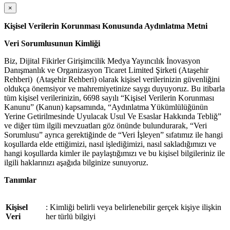
×
Kişisel Verilerin Korunması Konusunda Aydınlatma Metni
Veri Sorumlusunun Kimliği
Biz,
Dijital Fikirler Girişimcilik Medya Yayıncılık İnovasyon
Danışmanlık ve Organizasyon Ticaret Limited Şirketi
(Ataşehir
Rehberi)
(Ataşehir Rehberi) olarak kişisel verilerinizin g
üvenliğini
oldukça önemsiyor ve mahremiyetinize saygı duyuyoruz. Bu itibarla
tüm kişisel verilerinizin, 6698 sayılı “Kişisel Verilerin Korunması
Kanunu” (Kanun) kapsamında, “Aydınlatma Yükümlülüğünün
Yerine Getirilmesinde Uyulacak Usul Ve Esaslar Hakkında Tebliğ”
ve diğer tüm ilgili mevzuatları göz önünde bulundurarak, “Veri
Sorumlusu” ayrıca gerektiğinde de “Veri İşleyen” sıfatımız ile hangi
koşullarda elde ettiğimizi, nasıl işlediğimizi, nasıl sakladığımızı ve
hangi koşullarda kimler ile paylaştığımızı ve bu kişisel bilgileriniz ile
ilgili haklarınızı aşağıda bilginize sunuyoruz.
Tanımlar
Kişisel
: Kimliği belirli veya belirlenebilir ger
çek kişiye ilişkin
Veri
her türlü bilgiyi