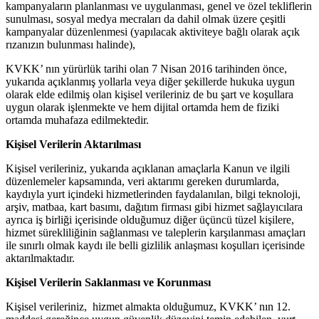
kampanyaların planlanması ve uygulanması, genel ve
özel tekliflerin
sunulması, sosyal medya mecraları da dahil olmak üzere çeşitli
kampanyalar düzenlenmesi (yapılacak aktiviteye bağlı olarak açık
rızanızın bulunması halinde),
KVKK’ nın y
ürürlük tarihi olan 7 Nisan 2016 tarihinden önce,
yukarıda açıklanmış yollarla veya diğer şekillerde hukuka uygun
olarak elde edilmiş olan kişisel verileriniz de bu şart ve koşullara
uygun olarak işlenmekte ve
hem dijital ortamda hem de fiziki
ortamda
muhafaza edilmektedir.
Kişisel Verilerin Aktarılması
Kişisel verileriniz, yukarıda a
çıklanan amaçlarla Kanun ve ilgili
düzenlemeler kapsamında, veri aktarımı gereken durumlarda,
kaydıyla yurt içindeki hizmetlerinden faydalanılan, bilgi teknoloji,
arşiv, matbaa, kart basımı, dağıtım firması gibi hizmet sağlayıcılara
ayrıca iş birliği içerisinde olduğumuz diğer üçüncü tüzel kişilere,
hizmet sürekliliğinin sağlanması ve taleplerin karşılanması amaçları
ile sınırlı olmak kaydı ile belli gizlilik anlaşması koşulları içerisinde
aktarılmaktadır.
Kişisel Verilerin Saklanması ve Korunması
Kişisel verileriniz,
hizmet almakta olduğumuz, KVKK’ nın 12.