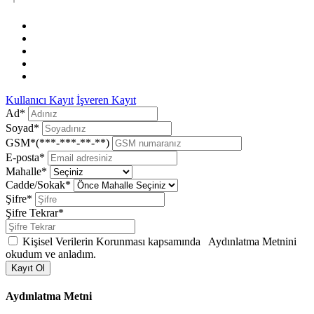
Kullanıcı Kayıt
İşveren Kayıt
Ad*
Soyad*
GSM*(***-***-**-**)
E-posta*
Mahalle*
Cadde/Sokak*
Şifre*
Şifre Tekrar*
Kişisel Verilerin Korunması kapsamında
Aydınlatma Metnini
okudum ve anladım.
Kayıt Ol
Aydınlatma Metni