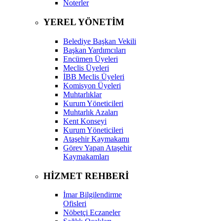
Noterler
YEREL YÖNETİM
Belediye Başkan Vekili
Başkan Yardımcıları
Encümen Üyeleri
Meclis Üyeleri
İBB Meclis Üyeleri
Komisyon Üyeleri
Muhtarlıklar
Kurum Yöneticileri
Muhtarlık Azaları
Kent Konseyi
Kurum Yöneticileri
Ataşehir Kaymakamı
Görev Yapan Ataşehir
Kaymakamları
HİZMET REHBERİ
İmar Bilgilendirme
Ofisleri
Nöbetçi Eczaneler