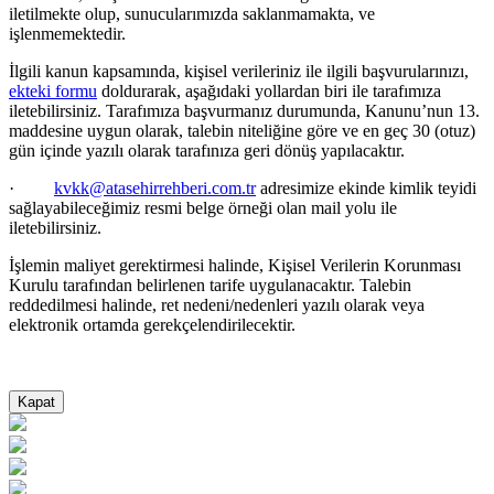
iletilmekte olup, sunucularımızda saklanmamakta, ve
işlenmemektedir.
İlgili kanun kapsamında, kişisel verileriniz ile ilgili başvurularınızı,
ekteki formu
doldurarak, aşağıdaki yollardan biri ile tarafımıza
iletebilirsiniz. Tarafımıza başvurmanız durumunda, Kanunu’nun 13.
maddesine uygun olarak, talebin niteliğine g
öre ve en geç 30 (otuz)
gün içinde yazılı olarak tarafınıza geri dönüş yapılacaktır.
·
kvkk@atasehirrehberi.com.tr
adresimize ekinde kimlik teyidi
sağlayabileceğimiz resmi belge
örneği olan mail yolu ile
iletebilirsiniz.
İşlemin maliyet gerektirmesi halinde, Kişisel Verilerin Korunması
Kurulu tarafından belirlenen tarife uygulanacaktır. Talebin
reddedilmesi halinde, ret nedeni/nedenleri yazılı olarak veya
elektronik ortamda gerek
çelendirilecektir.
Kapat