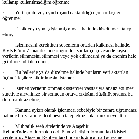
kullanıp kullanılmadığını öğrenme,
·
Yurt içinde veya yurt dışında aktarıldığı
üçüncü kişileri
öğrenme;
·
Eksik veya yanlış işlenmiş olması halinde d
üzeltilmesi talep
etme;
·
İşlenmesini gerektiren sebeplerin ortadan kalkması halinde.
KVKK’nın 7. maddesinde
öngörülen şartlar çerçevesinde kişisel
verilerin silinmesini silinmesi veya yok edilmesini ya da anonim hale
getirilmesini talep etme;
·
Bu hallerde ya da düzeltme halinde bunların veri aktarılan
üçüncü kişilere bildirilmesini isteme;
·
İşlenen verilerin otomatik sistemler vasıtasıyla analiz edilmesi
suretiyle aleyhinize bir sonucun ortaya
çıktığını düşünüyorsanız bu
duruma itiraz etme;
·
Kanuna aykırı olarak işlenmesi sebebiyle bir zarara uğramanız
halinde bu zararın giderilmesini talep etme haklarınız mevcuttur.
·
Muhtarlık web sitelerinde ve Ataşehir
Rehberi'nde doldurmakta olduğunuz iletişim formundaki kişisel
verileriniz, Ataşehir Rehberi tarafından doğruca mail adresine