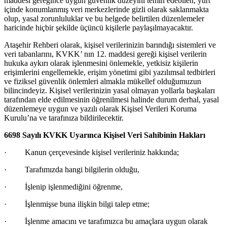
maddesi gereğince uygun g
üvenlik düzeyini temin edebilen, yurt
içinde konumlanmış veri merkezlerinde gizli olarak saklanmakta
olup, yasal zorunluluklar ve bu belgede belirtilen düzenlemeler
haricinde hiçbir şekilde üçüncü kişilerle paylaşılmayacaktır.
Ataşehir Rehberi olarak, kişisel verilerinizin barındığı sistemleri ve
veri tabanlarını, KVKK’ nın 12. maddesi gereği kişisel verilerin
hukuka aykırı olarak işlenmesini
önlemekle, yetkisiz kişilerin
erişimlerini engellemekle, erişim yönetimi gibi yazılımsal tedbirleri
ve fiziksel güvenlik önlemleri almakla mükellef olduğumuzun
bilincindeyiz. Kişisel verilerinizin yasal olmayan yollarla başkaları
tarafından elde edilmesinin öğrenilmesi halinde durum derhal, yasal
düzenlemeye uygun ve yazılı olarak Kişisel Verileri Koruma
Kurulu’na ve tarafınıza bildirilecektir.
6698 Sayılı KVKK Uyarınca Kişisel Veri Sahibinin Hakları
·
Kanun çerçevesinde kişisel verileriniz hakkında;
·
Tarafımızda hangi bilgilerin olduğu,
·
İşlenip işlenmediğini
öğrenme,
·
İşlenmişse buna ilişkin bilgi talep etme;
·
İşlenme amacını ve tarafımızca bu ama
çlara uygun olarak