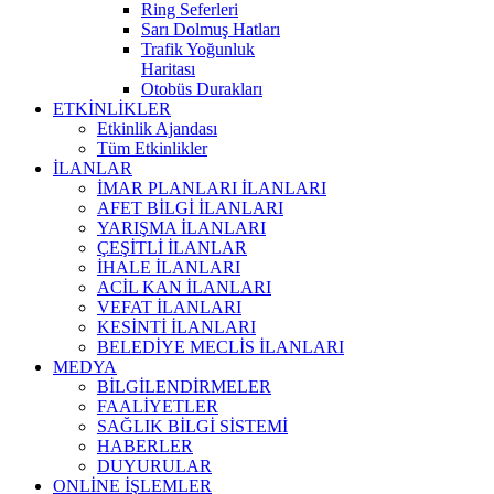
Ring Seferleri
Sarı Dolmuş Hatları
Trafik Yoğunluk
Haritası
Otobüs Durakları
ETKİNLİKLER
Etkinlik Ajandası
Tüm Etkinlikler
İLANLAR
İMAR PLANLARI İLANLARI
AFET BİLGİ İLANLARI
YARIŞMA İLANLARI
ÇEŞİTLİ İLANLAR
İHALE İLANLARI
ACİL KAN İLANLARI
VEFAT İLANLARI
KESİNTİ İLANLARI
BELEDİYE MECLİS İLANLARI
MEDYA
BİLGİLENDİRMELER
FAALİYETLER
SAĞLIK BİLGİ SİSTEMİ
HABERLER
DUYURULAR
ONLİNE İŞLEMLER