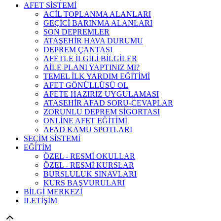
AFET SİSTEMİ
ACİL TOPLANMA ALANLARI
GEÇİCİ BARINMA ALANLARI
SON DEPREMLER
ATAŞEHİR HAVA DURUMU
DEPREM ÇANTASI
AFETLE İLGİLİ BİLGİLER
AİLE PLANI YAPTINIZ MI?
TEMEL İLK YARDIM EĞİTİMİ
AFET GÖNÜLLÜSÜ OL
AFETE HAZIRIZ UYGULAMASI
ATAŞEHİR AFAD SORU-CEVAPLAR
ZORUNLU DEPREM SİGORTASI
ONLİNE AFET EĞİTİMİ
AFAD KAMU SPOTLARI
SEÇİM SİSTEMİ
EĞİTİM
ÖZEL - RESMİ OKULLAR
ÖZEL - RESMİ KURSLAR
BURSLULUK SINAVLARI
KURS BAŞVURULARI
BİLGİ MERKEZİ
İLETİŞİM