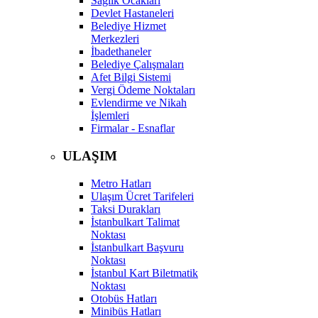
Sağlık Ocakları
Devlet Hastaneleri
Belediye Hizmet
Merkezleri
İbadethaneler
Belediye Çalışmaları
Afet Bilgi Sistemi
Vergi Ödeme Noktaları
Evlendirme ve Nikah
İşlemleri
Firmalar - Esnaflar
ULAŞIM
Metro Hatları
Ulaşım Ücret Tarifeleri
Taksi Durakları
İstanbulkart Talimat
Noktası
İstanbulkart Başvuru
Noktası
İstanbul Kart Biletmatik
Noktası
Otobüs Hatları
Minibüs Hatları