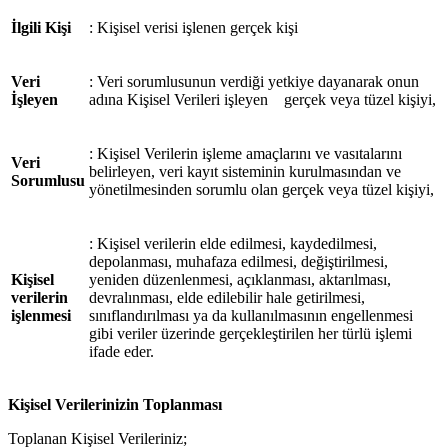
İlgili Kişi
: Kişisel verisi işlenen ger
çek kişi
Veri
: Veri sorumlusunun verdiği yetkiye dayanarak onun
İşleyen
adına Kişisel Verileri işleyen
ger
çek veya tüzel kişiyi,
: Kişisel Verilerin işleme ama
çlarını ve vasıtalarını
Veri
belirleyen, veri kayıt sisteminin kurulmasından ve
Sorumlusu
yönetilmesinden sorumlu olan gerçek veya tüzel kişiyi,
: Kişisel verilerin elde edilmesi, kaydedilmesi,
depolanması, muhafaza edilmesi, değiştirilmesi,
Kişisel
yeniden d
üzenlenmesi, açıklanması, aktarılması,
verilerin
devralınması, elde edilebilir hale getirilmesi,
işlenmesi
sınıflandırılması ya da kullanılmasının engellenmesi
gibi veriler üzerinde gerçekleştirilen her türlü işlemi
ifade eder.
Kişisel Verilerinizin Toplanması
Toplanan Kişisel Verileriniz;