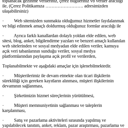
toplanacak gezinme verileriniz,
çerez bilgileriniz vb veriler aracılığı
ile, (Çerez Politikamıza ……………………. adresimizden
ulaşabilirsiniz)
·
Web sitemizden sunmakta olduğumuz hizmetler faydalanmak
ve bilgi edinmek ama
çlı doldurmuş olduğunuz formlar aracılığı ile
·
Ayrıca farklı kanallardan dolaylı yoldan elde edilen, web
sitesi, blog, anket, bilgilendirme yazıları ve benzeri ama
çlı kullanılan
web sitelerinden ve sosyal medyadan elde edilen veriler, kamuya
açık veri tabanlarının sunduğu veriler, sosyal medya
platformlarından paylaşıma açık profil ve verilerden,
Toplanabilmekte ve aşağıdaki ama
çlar için işlenebilmektedir.
·
Müşterilerimiz ile devam etmekte olan ticari ilişkilerin
s
ürekliliği için gereken kayıtların alınması, müşteri ilişkilerinin
devamının sağlanması,
·
Şirketimizin hizmet s
üreçlerinin yürütülmesi,
·
Müşteri memnuniyetinin sağlanması ve taleplerin
karşılanması,
·
Satış ve pazarlama aktiviteleri sırasında yapılmış ve
yapılabilecek tanıtım, anket, reklam, pazar araştırması, pazarlama ve