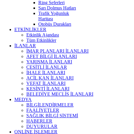
Ring Seferleri
Sarı Dolmuş Hatları
Trafik Yoğunluk
Haritası
Otobüs Durakları
ETKİNLİKLER
Etkinlik Ajandası
Tüm Etkinlikler
İLANLAR
İMAR PLANLARI İLANLARI
AFET BİLGİ İLANLARI
YARIŞMA İLANLARI
ÇEŞİTLİ İLANLAR
İHALE İLANLARI
ACİL KAN İLANLARI
VEFAT İLANLARI
KESİNTİ İLANLARI
BELEDİYE MECLİS İLANLARI
MEDYA
BİLGİLENDİRMELER
FAALİYETLER
SAĞLIK BİLGİ SİSTEMİ
HABERLER
DUYURULAR
ONLİNE İŞLEMLER