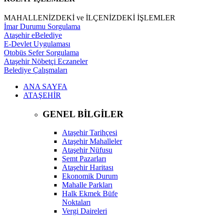
MAHALLENİZDEKİ ve İLÇENİZDEKİ İŞLEMLER
İmar Durumu Sorgulama
Ataşehir eBelediye
E-Devlet Uygulaması
Otobüs Sefer Sorgulama
Ataşehir Nöbetçi Eczaneler
Belediye Çalışmaları
ANA SAYFA
ATAŞEHİR
GENEL BİLGİLER
Ataşehir Tarihçesi
Ataşehir Mahalleler
Ataşehir Nüfusu
Semt Pazarları
Ataşehir Haritası
Ekonomik Durum
Mahalle Parkları
Halk Ekmek Büfe
Noktaları
Vergi Daireleri