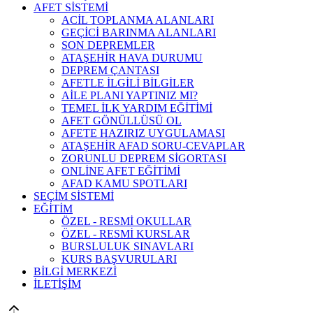
AFET SİSTEMİ
ACİL TOPLANMA ALANLARI
GEÇİCİ BARINMA ALANLARI
SON DEPREMLER
ATAŞEHİR HAVA DURUMU
DEPREM ÇANTASI
AFETLE İLGİLİ BİLGİLER
AİLE PLANI YAPTINIZ MI?
TEMEL İLK YARDIM EĞİTİMİ
AFET GÖNÜLLÜSÜ OL
AFETE HAZIRIZ UYGULAMASI
ATAŞEHİR AFAD SORU-CEVAPLAR
ZORUNLU DEPREM SİGORTASI
ONLİNE AFET EĞİTİMİ
AFAD KAMU SPOTLARI
SEÇİM SİSTEMİ
EĞİTİM
ÖZEL - RESMİ OKULLAR
ÖZEL - RESMİ KURSLAR
BURSLULUK SINAVLARI
KURS BAŞVURULARI
BİLGİ MERKEZİ
İLETİŞİM