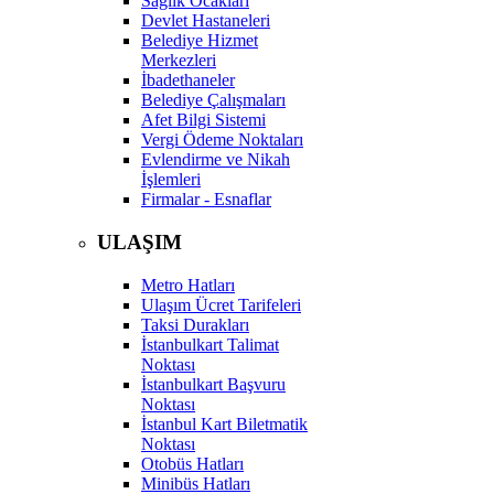
Sağlık Ocakları
Devlet Hastaneleri
Belediye Hizmet
Merkezleri
İbadethaneler
Belediye Çalışmaları
Afet Bilgi Sistemi
Vergi Ödeme Noktaları
Evlendirme ve Nikah
İşlemleri
Firmalar - Esnaflar
ULAŞIM
Metro Hatları
Ulaşım Ücret Tarifeleri
Taksi Durakları
İstanbulkart Talimat
Noktası
İstanbulkart Başvuru
Noktası
İstanbul Kart Biletmatik
Noktası
Otobüs Hatları
Minibüs Hatları