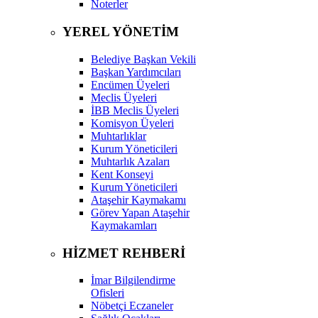
Noterler
YEREL YÖNETİM
Belediye Başkan Vekili
Başkan Yardımcıları
Encümen Üyeleri
Meclis Üyeleri
İBB Meclis Üyeleri
Komisyon Üyeleri
Muhtarlıklar
Kurum Yöneticileri
Muhtarlık Azaları
Kent Konseyi
Kurum Yöneticileri
Ataşehir Kaymakamı
Görev Yapan Ataşehir
Kaymakamları
HİZMET REHBERİ
İmar Bilgilendirme
Ofisleri
Nöbetçi Eczaneler