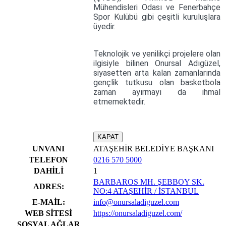
Mühendisleri Odası ve Fenerbahçe
Spor Kulübü gibi çeşitli kuruluşlara
üyedir.
Teknolojik ve yenilikçi projelere olan
ilgisiyle bilinen Onursal Adıgüzel,
siyasetten arta kalan zamanlarında
gençlik tutkusu olan basketbola
zaman ayırmayı da ihmal
etmemektedir.
KAPAT
UNVANI
ATAŞEHİR BELEDİYE BAŞKANI
TELEFON
0216 570 5000
DAHİLİ
1
BARBAROS MH. ŞEBBOY SK.
ADRES:
NO:4 ATAŞEHİR / İSTANBUL
E-MAİL:
info@onursaladiguzel.com
WEB SİTESİ
https://onursaladiguzel.com/
SOSYAL AĞLAR