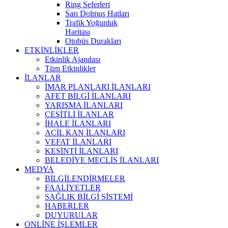
Ring Seferleri
Sarı Dolmuş Hatları
Trafik Yoğunluk
Haritası
Otobüs Durakları
ETKİNLİKLER
Etkinlik Ajandası
Tüm Etkinlikler
İLANLAR
İMAR PLANLARI İLANLARI
AFET BİLGİ İLANLARI
YARIŞMA İLANLARI
ÇEŞİTLİ İLANLAR
İHALE İLANLARI
ACİL KAN İLANLARI
VEFAT İLANLARI
KESİNTİ İLANLARI
BELEDİYE MECLİS İLANLARI
MEDYA
BİLGİLENDİRMELER
FAALİYETLER
SAĞLIK BİLGİ SİSTEMİ
HABERLER
DUYURULAR
ONLİNE İŞLEMLER