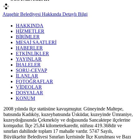
Ataşehir Belediyesi Hakkında Detaylı Bilgi
HAKKINDA
HİZMETLER
BİRİMLER
MESAİ SAATLERİ
HABERLER
ETKİNLİKLER
YAYINLAR
İHALELER
SORU-CEVAP
İLANLAR
FOTOĞRAFLAR
VİDEOLAR
DOSYALAR
KONUM
2008 yılında ilçe statüsüne kavuşmuştur. Güneyinde Maltepe,
batısında Kadıköy, kuzeybatısında Üsküdar, kuzeyinde Ümraniye,
kuzeydoğusunda Çekmeköy ve doğusunda Sancaktepe ilçelerine
komşudur. İlçe 25,84 kilometrekaredir, nüfusu 419.368dir ve
sınırları dahilinde toplam 17 mahalle vardır. 5747 Sayılı,
Büyükşehir Belediyesi Sınırları İçerisinde İlçe Kurulması ve Bazı