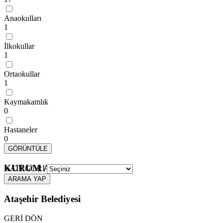
Anaokulları
1
İlkokullar
1
Ortaokullar
1
Kaymakamlık
0
Hastaneler
0
GÖRÜNTÜLE
KURUM ARAMA
KATEGORİ
ARAMA YAP
Ataşehir Belediyesi
GERİ DÖN