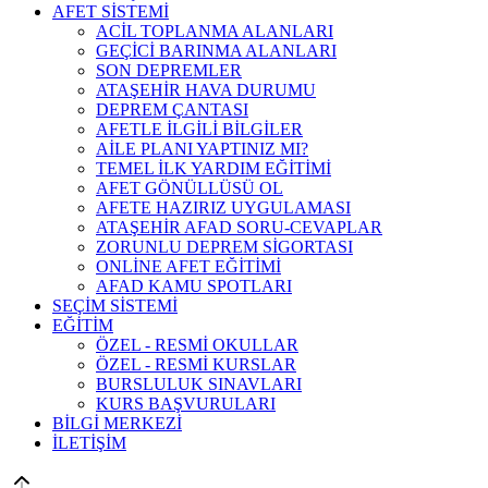
AFET SİSTEMİ
ACİL TOPLANMA ALANLARI
GEÇİCİ BARINMA ALANLARI
SON DEPREMLER
ATAŞEHİR HAVA DURUMU
DEPREM ÇANTASI
AFETLE İLGİLİ BİLGİLER
AİLE PLANI YAPTINIZ MI?
TEMEL İLK YARDIM EĞİTİMİ
AFET GÖNÜLLÜSÜ OL
AFETE HAZIRIZ UYGULAMASI
ATAŞEHİR AFAD SORU-CEVAPLAR
ZORUNLU DEPREM SİGORTASI
ONLİNE AFET EĞİTİMİ
AFAD KAMU SPOTLARI
SEÇİM SİSTEMİ
EĞİTİM
ÖZEL - RESMİ OKULLAR
ÖZEL - RESMİ KURSLAR
BURSLULUK SINAVLARI
KURS BAŞVURULARI
BİLGİ MERKEZİ
İLETİŞİM