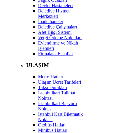
Sağlık Ocakları
Devlet Hastaneleri
Belediye Hizmet
Merkezleri
İbadethaneler
Belediye Çalışmaları
Afet Bilgi Sistemi
Vergi Ödeme Noktaları
Evlendirme ve Nikah
İşlemleri
Firmalar - Esnaflar
ULAŞIM
Metro Hatları
Ulaşım Ücret Tarifeleri
Taksi Durakları
İstanbulkart Talimat
Noktası
İstanbulkart Başvuru
Noktası
İstanbul Kart Biletmatik
Noktası
Otobüs Hatları
Minibüs Hatları