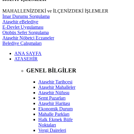
MAHALLENİZDEKİ ve İLÇENİZDEKİ İŞLEMLER
İmar Durumu Sorgulama
Ataşehir eBelediye
E-Devlet Uygulaması
Otobüs Sefer Sorgulama
Ataşehir Nöbetçi Eczaneler
Belediye Çalışmaları
ANA SAYFA
ATAŞEHİR
GENEL BİLGİLER
Ataşehir Tarihçesi
Ataşehir Mahalleler
Ataşehir Nüfusu
Semt Pazarları
Ataşehir Haritası
Ekonomik Durum
Mahalle Parkları
Halk Ekmek Büfe
Noktaları
Vergi Daireleri