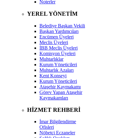
Noterler
YEREL YÖNETİM
Belediye Başkan Vekili
Başkan Yardımcıları
Encümen Üyeleri
Meclis Üyeleri
İBB Meclis Üyeleri
Komisyon Üyeleri
Muhtarlıklar
Kurum Yöneticileri
Muhtarlık Azaları
Kent Konseyi
Kurum Yöneticileri
Ataşehir Kaymakamı
Görev Yapan Ataşehir
Kaymakamları
HİZMET REHBERİ
İmar Bilgilendirme
Ofisleri
Nöbetçi Eczaneler